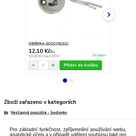
OBJÍMKA GU10 (GU11)
OBJÍMKA GU
12,10 Kč
9,40 Kč
/
ks
/
k
Skladem
10,00 Kč
bez DPH
7,77 Kč
bez 
Přidat do košíku
Zboží zařazeno v kategoriích
Vestavná pouzdra - bodovky
Pro základní funkčnost, zpříjemnění používání webu,
analytické účely a v případě udělení souhlasu také pro