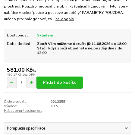
Slouží k montáži do dutých stropů a stěn (např.sádrokarton) ve vnitřním
prostředí. Pouzdro neobsahuje objímky (patice) k žárovkám. Tyto jsou v
nabídce v sekci "patice a paticové adaptéry" PARAMETRY POUZDRA:
určeno pro: halogenové, zá...
celý popis
Dostupnost
Skladem
Doba dodání
Zboží Vám můžeme doručit již 11.08.2026 do 18:00.
Stačí, když zboží objednáte nejpozději dnes do
12:00
581,00 Kč
/
ks
480,17 Kč
bez DPH
Přidat do košíku
Číslo produktu:
001235B
Výrobce:
GTV
Hlídat cenu / dostupnost
Kompletní specifikace