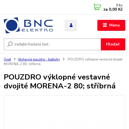
0
ks
za
0,00 Kč
Menu
Hledat
Úvod
Vestavná pouzdra - bodovky
POUZDRO výklopné vestavné dvojité
MORENA-2 80; stříbrná
POUZDRO výklopné vestavné
dvojité MORENA-2 80; stříbrná