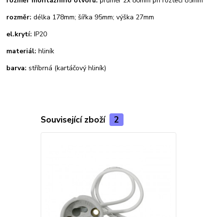
rozměr montážního otvoru:
průměr 2x 80mm při rozteči 85mm
rozměr:
délka 178mm; šířka 95mm; výška 27mm
el.krytí:
IP20
materiál:
hliník
barva:
stříbrná (kartáčový hliník)
Související zboží
2