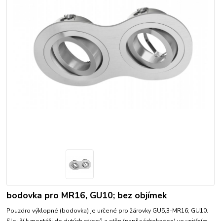
bodovka pro MR16, GU10; bez objímek
Pouzdro výklopné (bodovka) je určené pro žárovky GU5,3-MR16; GU10.