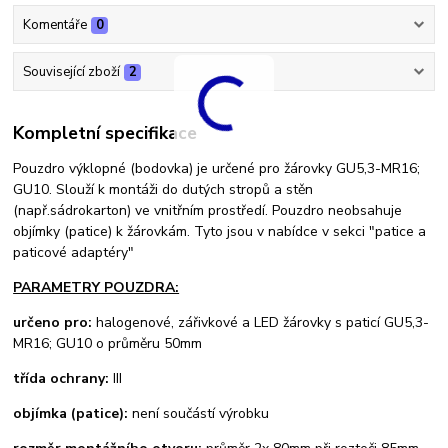
Komentáře
0
Související zboží
2
Kompletní specifikace
Pouzdro výklopné (bodovka) je určené pro žárovky GU5,3-MR16;
GU10. Slouží k montáži do dutých stropů a stěn
(např.sádrokarton) ve vnitřním prostředí. Pouzdro neobsahuje
objímky (patice) k žárovkám. Tyto jsou v nabídce v sekci "patice a
paticové adaptéry"
PARAMETRY POUZDRA:
určeno pro:
halogenové, zářivkové a LED žárovky s paticí GU5,3-
MR16; GU10 o průměru 50mm
třída ochrany:
III
objímka (patice):
není součástí výrobku