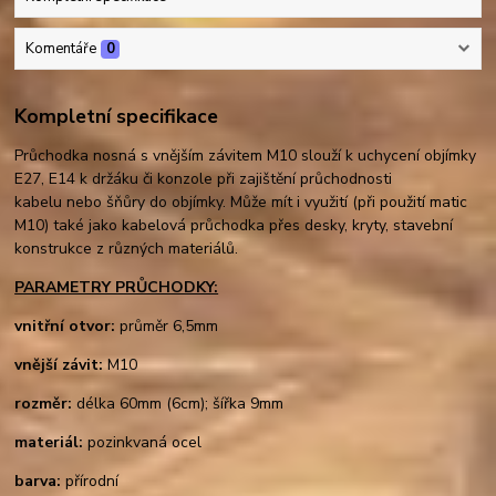
Komentáře
0
Kompletní specifikace
Průchodka nosná s vnějším závitem M10 slouží k uchycení objímky
E27, E14 k držáku či konzole při zajištění průchodnosti
kabelu nebo šňůry do objímky. Může mít i využití (při použití matic
M10) také jako kabelová průchodka přes desky, kryty, stavební
konstrukce z různých materiálů.
PARAMETRY PRŮCHODKY:
vnitřní otvor:
průměr 6,5mm
vnější závit:
M10
rozměr:
délka 60mm (6cm); šířka 9mm
materiál:
pozinkvaná ocel
barva:
přírodní