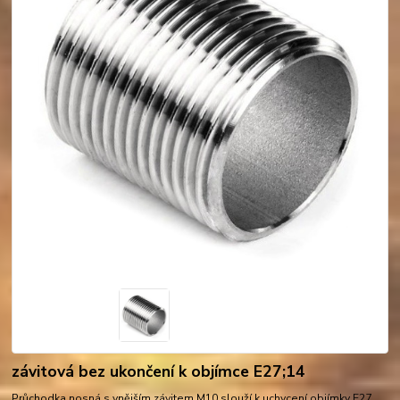
závitová bez ukončení k objímce E27;14
Průchodka nosná s vnějším závitem M10 slouží k uchycení objímky E27,