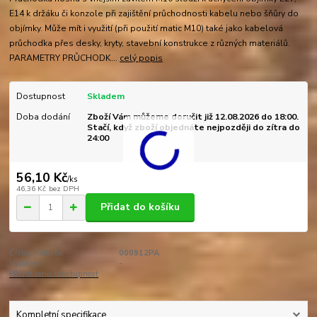
E14 k držáku či konzole při zajištění průchodnosti kabelu nebo šňůry do
objímky. Může mít i využití (při použití matic M10) také jako kabelová
průchodka přes desky, kryty, stavební konstrukce z různých materiálů.
PARAMETRY PRŮCHODK...
celý popis
Dostupnost
Skladem
Doba dodání
Zboží Vám můžeme doručit již 12.08.2026 do 18:00.
Stačí, když zboží objednáte nejpozději do zítra do
24:00
56,10 Kč
/
ks
46,36 Kč
bez DPH
Přidat do košíku
Číslo produktu:
000912PA
Výrobce:
-
Hlídat cenu / dostupnost
Kompletní specifikace