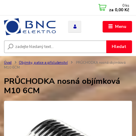
0
ks
za
0,00 Kč
Menu
Hledat
Úvod
Objímky, patice a příslušenství
PRŮCHODKA nosná objímková
M10 6CM
PRŮCHODKA nosná objímková
M10 6CM