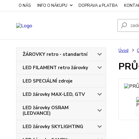
O NÁS
INFO O NÁKUPU
DOPRAVA a PLATBA
KONTA
Úvod
O
ŽÁROVKY retro - standartní
PRŮC
LED FILAMENT retro žárovky
LED SPECIÁLNÍ zdroje
LED žárovky MAX-LED, GTV
LED žárovky OSRAM
(LEDVANCE)
LED žárovky SKYLIGHTING