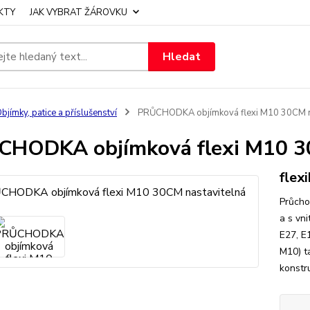
KTY
JAK VYBRAT ŽÁROVKU
Hledat
bjímky, patice a příslušenství
PRŮCHODKA objímková flexi M10 30CM na
HODKA objímková flexi M10 3
flex
Průcho
a s vn
E27, E1
M10) t
konstr