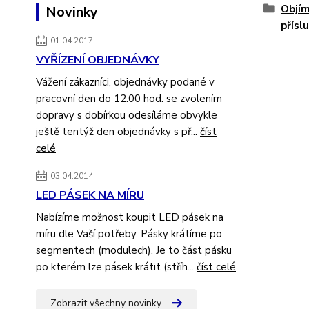
Objím
Novinky
přísl
01.04.2017
VYŘÍZENÍ OBJEDNÁVKY
Vážení zákazníci, objednávky podané v
pracovní den do 12.00 hod. se zvolením
dopravy s dobírkou odesíláme obvykle
ještě tentýž den objednávky s př...
číst
celé
03.04.2014
LED PÁSEK NA MÍRU
Nabízíme možnost koupit LED pásek na
míru dle Vaší potřeby. Pásky krátíme po
segmentech (modulech). Je to část pásku
po kterém lze pásek krátit (stříh...
číst celé
Zobrazit všechny novinky