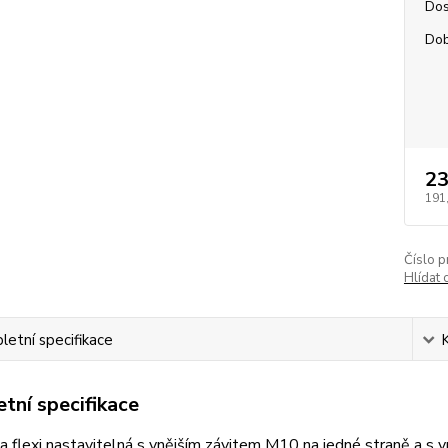
Dos
Dob
23
191
Číslo p
Hlídat 
etní specifikace
tní specifikace
 flexi nastavitelná s vnějším závitem M10 na jedné straně a s v