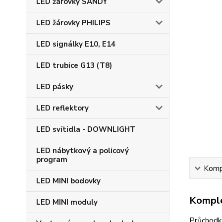
LED žárovky SANDY
LED žárovky PHILIPS
LED signálky E10, E14
LED trubice G13 (T8)
LED pásky
LED reflektory
LED svítidla - DOWNLIGHT
LED nábytkový a policový
program
Kompl
LED MINI bodovky
Komple
LED MINI moduly
Průchodka