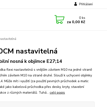
Přihlášení
0
ks
za
0,00 Kč
stavitelná
0CM nastavitelná
ibilní nosná k objímce E27;14
dka flexi nastavitelná s vnějším závitem M10 na jedné straně
itřním závitem M10 na straně druhé. Slouží k uchycení objímky
4. Může mít i využití (za použití pevných průchodek a matic
aké jako kabelová průchodka přes desky, kryty, stavební
ukce z různých materiálů. Tuhá...
celý popis