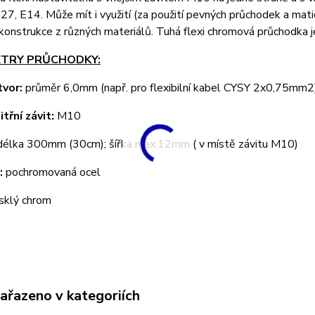
27, E14. Může mít i využití (za použití pevných průchodek a mat
konstrukce z různých materiálů. Tuhá flexi chromová průchodka 
TRY PRŮCHODKY:
tvor:
průměr 6,0mm (např. pro flexibilní kabel CYSY 2x0,75mm2
nitřní závit:
M10
élka 300mm (30cm); šířka max.12mm ( v místě závitu M10)
:
pochromovaná ocel
sklý chrom
zařazeno v kategoriích