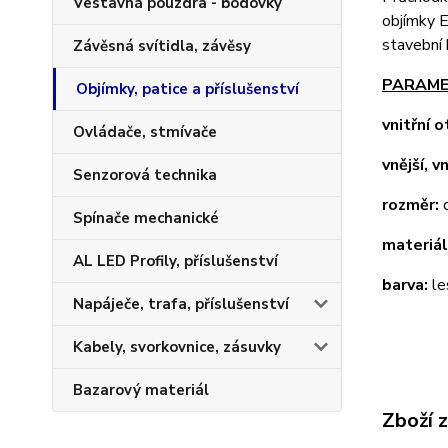
Vestavná pouzdra - bodovky
objímky E
stavební 
Závěsná svítidla, závěsy
PARAME
Objímky, patice a příslušenství
vnitřní o
Ovládače, stmívače
vnější, v
Senzorová technika
rozměr:
d
Spínače mechanické
materiál
AL LED Profily, příslušenství
barva:
le
Napáječe, trafa, příslušenství
Kabely, svorkovnice, zásuvky
Bazarový materiál
Zboží 