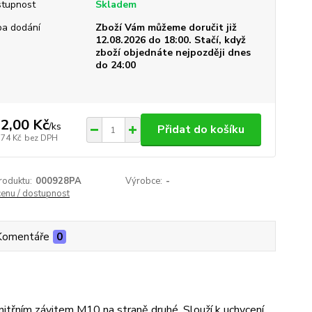
tupnost
Skladem
a dodání
Zboží Vám můžeme doručit již
12.08.2026 do 18:00. Stačí, když
zboží objednáte nejpozději dnes
do 24:00
2,00 Kč
/
ks
Přidat do košíku
,74 Kč
bez DPH
roduktu:
000928PA
Výrobce:
-
cenu / dostupnost
Komentáře
0
nitřním závitem M10 na straně druhé. Slouží k uchycení