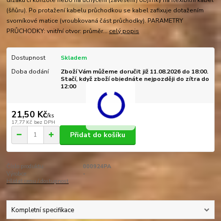
držáku či konzole nebo na uchycení (zavěšení) objímky na flexibilní kabel
(šňůru). Po protažení kabelu průchodkou se kabel zafixuje dotažením
svorníkové matice (vroubkovaná část průchodky). PARAMETRY
PRŮCHODKY: vnitřní otvor: průměr...
celý popis
Dostupnost
Skladem
Doba dodání
Zboží Vám můžeme doručit již 11.08.2026 do 18:00.
Stačí, když zboží objednáte nejpozději do zítra do
12:00
21,50 Kč
/
ks
17,77 Kč
bez DPH
Přidat do košíku
Číslo produktu:
000924PA
Výrobce:
-
Hlídat cenu / dostupnost
Kompletní specifikace