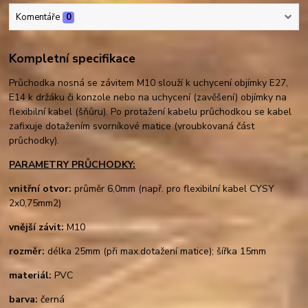
Komentáře
0
Kompletní specifikace
Průchodka nosná se závitem M10 slouží k uchycení objímky E27,
E14 k držáku či konzole nebo na uchycení (zavěšení) objímky na
flexibilní kabel (šňůru). Po protažení kabelu průchodkou se kabel
zafixuje dotažením svorníkové matice (vroubkovaná část
průchodky).
PARAMETRY PRŮCHODKY:
vnitřní otvor:
průměr 6,0mm (např. pro flexibilní kabel CYSY
2x0,75mm2)
vnější závit:
M10
rozměr:
délka 25mm (při max.dotažení matice); šířka 15mm
materiál:
PVC
barva:
černá