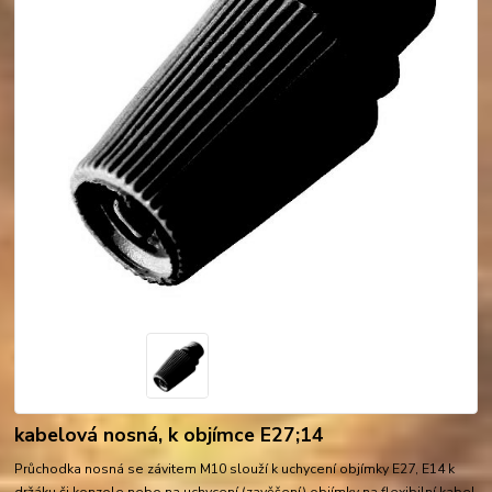
kabelová nosná, k objímce E27;14
Průchodka nosná se závitem M10 slouží k uchycení objímky E27, E14 k