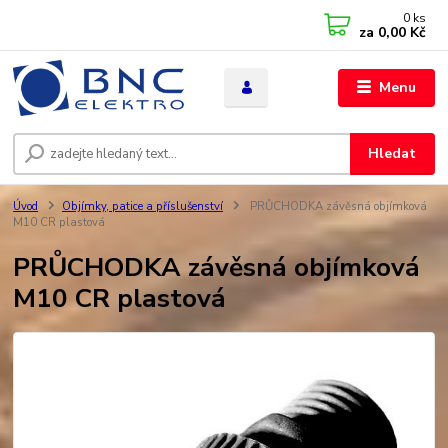
0
ks
za
0,00 Kč
Menu
Hledat
Úvod
Objímky, patice a příslušenství
PRŮCHODKA závěsná objímková
M10 CR plastová
PRŮCHODKA závěsná objímková
M10 CR plastová