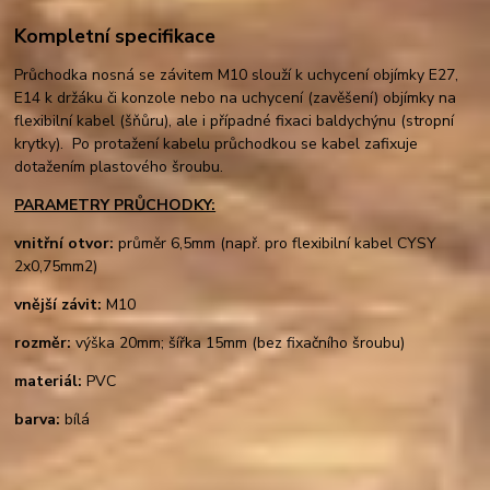
Kompletní specifikace
Průchodka nosná se závitem M10 slouží k uchycení objímky E27,
E14 k držáku či konzole nebo na uchycení (zavěšení) objímky na
flexibilní kabel (šňůru), ale i případné fixaci baldychýnu (stropní
krytky). Po protažení kabelu průchodkou se kabel zafixuje
dotažením plastového šroubu.
PARAMETRY PRŮCHODKY:
vnitřní otvor:
průměr 6,5mm (např. pro flexibilní kabel CYSY
2x0,75mm2)
vnější závit:
M10
rozměr:
výška 20mm; šířka 15mm (bez fixačního šroubu)
materiál:
PVC
barva:
bílá