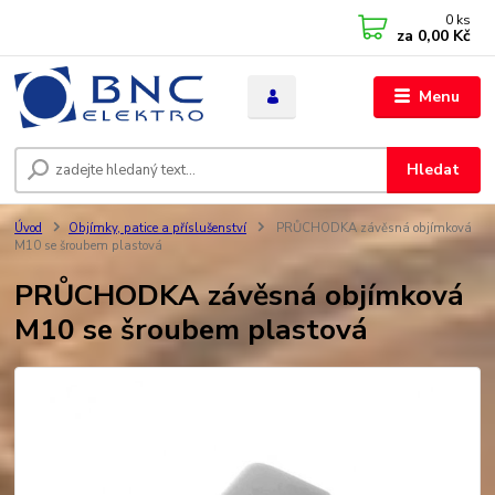
0
ks
za
0,00 Kč
Menu
Hledat
Úvod
Objímky, patice a příslušenství
PRŮCHODKA závěsná objímková
M10 se šroubem plastová
PRŮCHODKA závěsná objímková
M10 se šroubem plastová