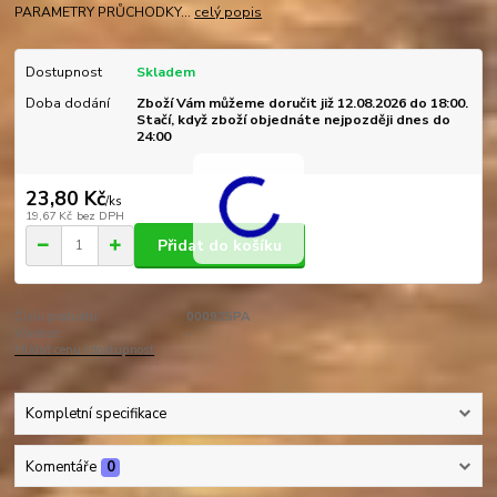
PARAMETRY PRŮCHODKY...
celý popis
Dostupnost
Skladem
Doba dodání
Zboží Vám můžeme doručit již 12.08.2026 do 18:00.
Stačí, když zboží objednáte nejpozději dnes do
24:00
23,80 Kč
/
ks
19,67 Kč
bez DPH
Přidat do košíku
Číslo produktu:
000925PA
Výrobce:
-
Hlídat cenu / dostupnost
Kompletní specifikace
Komentáře
0