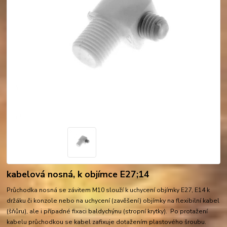
kabelová nosná, k objímce E27;14
Průchodka nosná se závitem M10 slouží k uchycení objímky E27, E14 k
držáku či konzole nebo na uchycení (zavěšení) objímky na flexibilní kabel
(šňůru), ale i případné fixaci baldychýnu (stropní krytky). Po protažení
kabelu průchodkou se kabel zafixuje dotažením plastového šroubu.