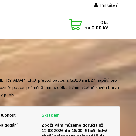
Přihlášení
0
ks
za
0,00 Kč
TRY ADAPTÉRU: převod patice: z GU10 na E27 napětí: pro
ozměr patice: průměr 34mm x délka 57mm včetně závitu barva:
lý popis
tupnost
Skladem
a dodání
Zboží Vám můžeme doručit již
12.08.2026 do 18:00. Stačí, když