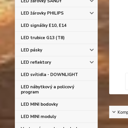
LED žárovky SANDY
LED žárovky PHILIPS
LED signálky E10, E14
LED trubice G13 (T8)
LED pásky
LED reflektory
LED svítidla - DOWNLIGHT
LED nábytkový a policový
program
LED MINI bodovky
Kompl
LED MINI moduly