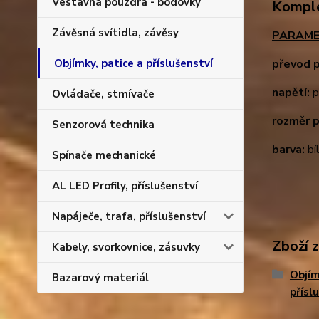
Vestavná pouzdra - bodovky
Komple
Závěsná svítidla, závěsy
PARAME
převod p
Objímky, patice a příslušenství
napětí:
p
Ovládače, stmívače
rozměr p
Senzorová technika
barva:
bí
Spínače mechanické
AL LED Profily, příslušenství
Napáječe, trafa, příslušenství
Zboží 
Kabely, svorkovnice, zásuvky
Objím
Bazarový materiál
přísl