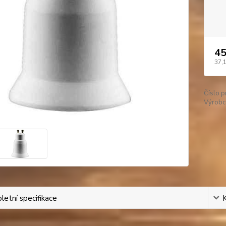
45
37,
Číslo p
Výrobc
etní specifikace