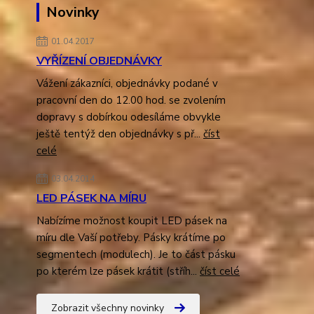
Novinky
01.04.2017
VYŘÍZENÍ OBJEDNÁVKY
Vážení zákazníci, objednávky podané v
pracovní den do 12.00 hod. se zvolením
dopravy s dobírkou odesíláme obvykle
ještě tentýž den objednávky s př...
číst
celé
03.04.2014
LED PÁSEK NA MÍRU
Nabízíme možnost koupit LED pásek na
míru dle Vaší potřeby. Pásky krátíme po
segmentech (modulech). Je to část pásku
po kterém lze pásek krátit (stříh...
číst celé
Zobrazit všechny novinky