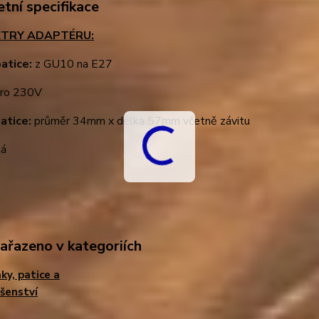
tní specifikace
TRY ADAPTÉRU:
atice:
z GU10 na E27
ro 230V
atice:
průměr 34mm x délka 57mm včetně závitu
lá
zařazeno v kategoriích
ky, patice a
ušenství