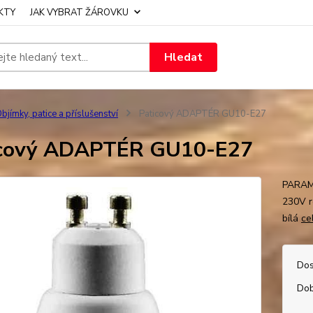
KTY
JAK VYBRAT ŽÁROVKU
Hledat
bjímky, patice a příslušenství
Paticový ADAPTÉR GU10-E27
icový ADAPTÉR GU10-E27
PARAME
230V r
bílá
ce
Dos
Dob