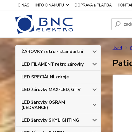
O NÁS
INFO O NÁKUPU
DOPRAVA a PLATBA
KONTA
Úvod
O
ŽÁROVKY retro - standartní
Pat
LED FILAMENT retro žárovky
LED SPECIÁLNÍ zdroje
LED žárovky MAX-LED, GTV
LED žárovky OSRAM
(LEDVANCE)
LED žárovky SKYLIGHTING