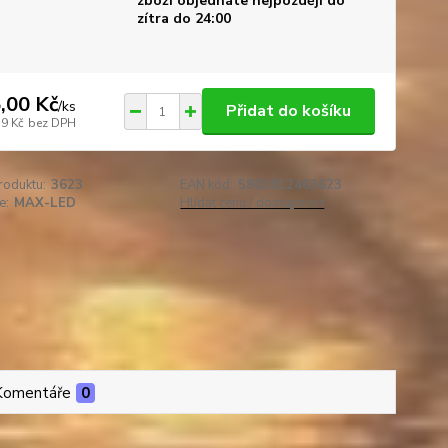
zboží objednáte nejpozději do
zítra do 24:00
,00 Kč
/
ks
Přidat do košíku
19 Kč
bez DPH
roduktu:
3623
EAN kód:
5901812463623
e:
MAX-LED
Hlídat cenu / dostupnost
Komentáře
0