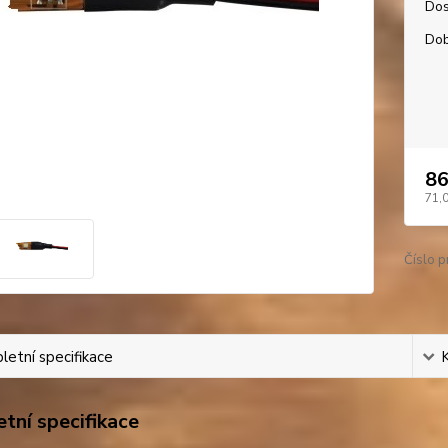
Dos
Dob
86
71,
Číslo p
etní specifikace
tní specifikace