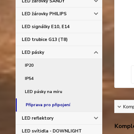
LED žárovky SANDY
LED žárovky PHILIPS
LED signálky E10, E14
LED trubice G13 (T8)
LED pásky
IP20
IP54
LED pásky na míru
Příprava pro připojení
Kompl
LED reflektory
Komple
LED svítidla - DOWNLIGHT