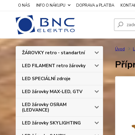
O NÁS
INFO O NÁKUPU
DOPRAVA a PLATBA
KONTA
Úvod
L
ŽÁROVKY retro - standartní
Příp
LED FILAMENT retro žárovky
LED SPECIÁLNÍ zdroje
LED žárovky MAX-LED, GTV
LED žárovky OSRAM
(LEDVANCE)
LED žárovky SKYLIGHTING