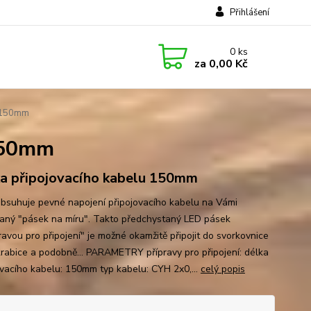
Přihlášení
0
ks
za
0,00 Kč
U 150mm
 150mm
a připojovacího kabelu 150mm
bsuhuje pevné napojení připojovacího kabelu na Vámi
aný "pásek na míru". Takto předchystaný LED pásek
ravou pro připojení" je možné okamžitě připojit do svorkovnice
 krabice a podobně... PARAMETRY přípravy pro připojení: délka
ovacího kabelu: 150mm typ kabelu: CYH 2x0,...
celý popis