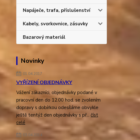
Napáječe, trafa, příslušenství
Kabely, svorkovnice, zásuvky
Bazarový materiál
Novinky
01.04.2017
VYŘÍZENÍ OBJEDNÁVKY
Vážení zákazníci, objednávky podané v
pracovní den do 12.00 hod. se zvolením
dopravy s dobírkou odesíláme obvykle
ještě tentýž den objednávky s př...
číst
celé
03.04.2014