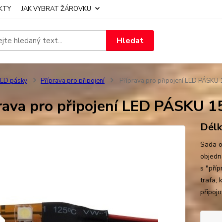
KTY
JAK VYBRAT ŽÁROVKU
Hledat
ED pásky
Příprava pro připojení
Příprava pro připojení LED PÁSK
rava pro připojení LED PÁSKU
Délk
Sada o
objedn
s "příp
trafa,
připoj