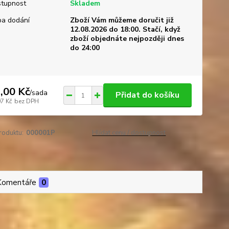
tupnost
Skladem
a dodání
Zboží Vám můžeme doručit již
12.08.2026 do 18:00. Stačí, když
zboží objednáte nejpozději dnes
do 24:00
,00 Kč
/
sada
Přidat do košíku
07 Kč
bez DPH
roduktu:
000001P
Hlídat cenu / dostupnost
Komentáře
0