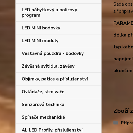
Sada obs
LED nábytkový a policový
s "přípra
program
PARAMETR
LED MINI bodovky
délka př
LED MINI moduly
typ kab
Vestavná pouzdra - bodovky
napojení
Závěsná svítidla, závěsy
ukončen
Objímky, patice a příslušenství
Ovládače, stmívače
Senzorová technika
Zboží 
Spínače mechanické
Přípr
AL LED Profily, příslušenství