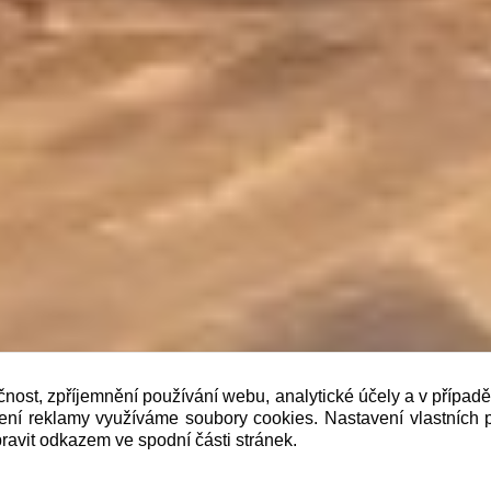
čnost, zpříjemnění používání webu, analytické účely a v případ
lení reklamy využíváme soubory cookies. Nastavení vlastních 
b je prodávající povinen vystavit kupujícímu účtenku. Zár
ravit odkazem ve spodní části stránek.
 pak nejpozději do 48 hodin.“