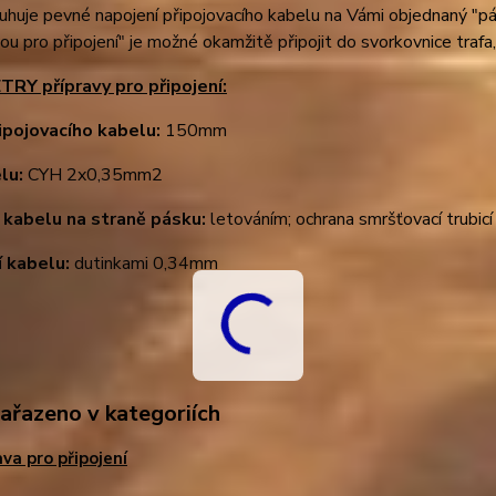
uhuje pevné napojení připojovacího kabelu na Vámi objednaný "p
vou pro připojení" je možné okamžitě připojit do svorkovnice trafa,
Y přípravy pro připojení:
ipojovacího kabelu:
150mm
elu
:
CYH 2x0,35mm2
 kabelu na straně pásku:
letováním; ochrana smršťovací trubicí
í kabelu:
dutinkami 0,34mm
zařazeno v kategoriích
ava pro připojení