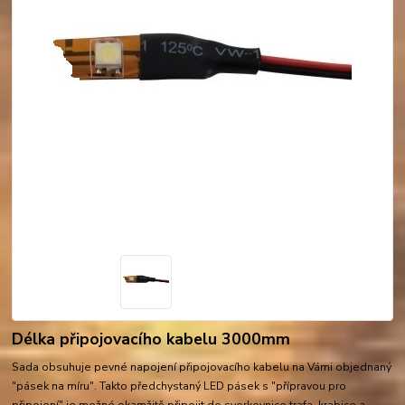
Délka připojovacího kabelu 3000mm
Sada obsuhuje pevné napojení připojovacího kabelu na Vámi objednaný
"pásek na míru". Takto předchystaný LED pásek s "přípravou pro
připojení" je možné okamžitě připojit do svorkovnice trafa, krabice a