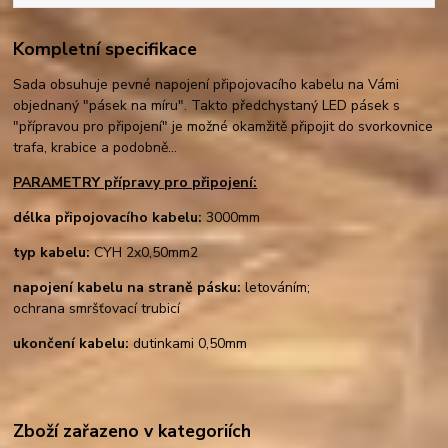
Kompletní specifikace
Sada obsuhuje pevné napojení připojovacího kabelu na Vámi
objednaný "pásek na míru". Takto předchystaný LED pásek s
"přípravou pro připojení" je možné okamžitě připojit do svorkovnice
trafa, krabice a podobně...
PARAMETRY přípravy pro připojení:
délka připojovacího kabelu:
3000mm
typ kabelu
:
CYH 2x0,50mm2
napojení kabelu na straně pásku:
letováním;
ochrana smršťovací trubicí
ukončení kabelu:
dutinkami 0,50mm
Zboží zařazeno v kategoriích