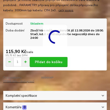
podobně... PARAMETRY přípravy pro připojení: délka připojovacího
kabelu: 3000mm typ kabelu: CYH 2x0...
celý popis
Dostupnost
Skladem
Doba dodání
Zboží Vám můžeme doručit již 12.08.2026 do 18:00.
Stačí, když zboží objednáte nejpozději dnes do
24:00
115,90 Kč
/
sada
95,79 Kč
bez DPH
Přidat do košíku
Číslo produktu:
000004P
Hlídat cenu / dostupnost
Kompletní specifikace
Komentáře
0