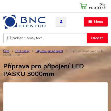
0
ks
za
0,00 Kč
Menu
Hledat
Úvod
LED pásky
Příprava pro připojení
Příprava pro připojení LED
PÁSKU 3000mm
Příprava pro připojení LED
PÁSKU 3000mm