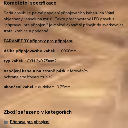
Kompletní specifikace
Sada obsuhuje pevné napojení připojovacího kabelu na Vámi
objednaný "pásek na míru". Takto předchystaný LED pásek s
"přípravou pro připojení" je možné okamžitě připojit do svorkovnice
trafa, krabice a podobně...
PARAMETRY přípravy pro připojení:
délka připojovacího kabelu:
10000mm
typ kabelu
:
CYH 2x0.75mm2
napojení kabelu na straně pásku:
letováním;
ochrana smršťovací trubicí
ukončení kabelu:
dutinkami 0,75mm
Zboží zařazeno v kategoriích
Příprava pro připojení