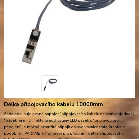
Délka připojovacího kabelu 10000mm
Sada obsuhuje pevné napojení připojovacího kabelu na Vámi objednaný
"pásek na míru". Takto předchystaný LED pásek s "přípravou pro
připojení" je možné okamžitě připojit do svorkovnice trafa, krabice a
podobně... PARAMETRY přípravy pro připojení: délka připojovacího