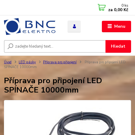
0
ks
za
0,00 Kč
Menu
Hledat
Úvod
LED pásky
Příprava pro připojení
Příprava pro připojení LED
SPÍNAČE 10000mm
Příprava pro připojení LED
SPÍNAČE 10000mm