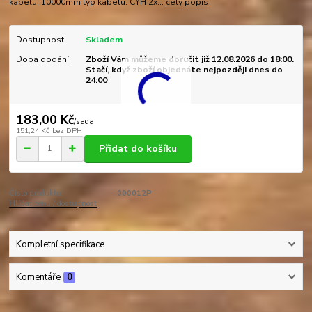
kabelu: 10000mm typ kabelu: CYH 2x...
celý popis
Dostupnost
Skladem
Doba dodání
Zboží Vám můžeme doručit již 12.08.2026 do 18:00.
Stačí, když zboží objednáte nejpozději dnes do
24:00
183,00 Kč
/
sada
151,24 Kč
bez DPH
Přidat do košíku
Číslo produktu:
000012P
Hlídat cenu / dostupnost
Kompletní specifikace
Komentáře
0