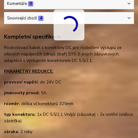
Komentáře
0
Související zboží
4
Kompletní specifikace
Rozbočovací kabel s konektory DC pro rozbočení výstupu ze
síťových napájecích zdrojů (traf) SYS či jiných zásuvkových
adaptérů s výstupním konektorem DC 5,5/2,1.
PARAMETRY REDUKCE:
provozní napětí:
do 24V DC
jmenovitý proud:
5A
rozměr:
délka vč.konektorů 325mm
typ konektoru:
1x DC 5,5/2,1 Vnější (zásuvka) - 2x vnitřní (vidlice;
zástrčka)
záruka:
2 roky