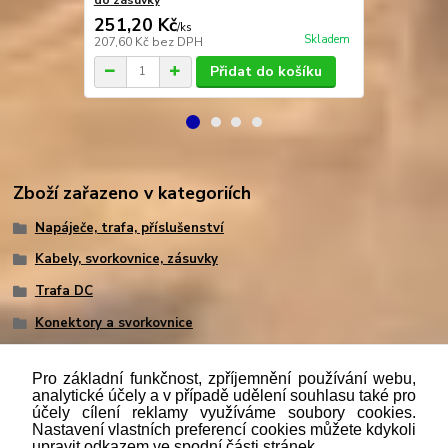
251,20 Kč
421,00 K
/
ks
Skladem
207,60 Kč
bez DPH
347,93 Kč
be
Přidat do košíku
Zboží zařazeno v kategoriích
Napáječe, trafa, příslušenství
Kabely, svorkovnice, zásuvky
Trafa DC
Konektory a svorkovnice
Pro základní funkčnost, zpříjemnění používání webu,
analytické účely a v případě udělení souhlasu také pro
účely cílení reklamy využíváme soubory cookies.
"
Podle
zákona č. 112/mmmmm2016 Sb. o evidenci tržeb je
Nastavení vlastních preferencí cookies můžete kdykoli
prodávající povinen vystavit kupujícímu účtenku. Zároveň je
upravit odkazem ve spodní části stránek.