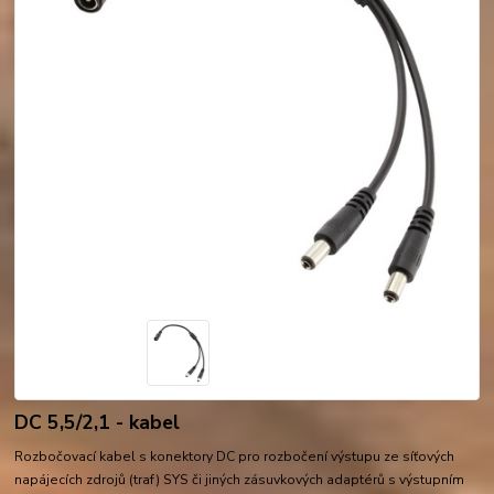
DC 5,5/2,1 - kabel
Rozbočovací kabel s konektory DC pro rozbočení výstupu ze síťových
napájecích zdrojů (traf) SYS či jiných zásuvkových adaptérů s výstupním