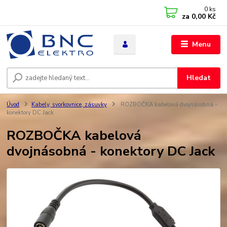
0
ks
za
0,00 Kč
Menu
Hledat
Úvod
Kabely, svorkovnice, zásuvky
ROZBOČKA kabelová dvojnásobná -
konektory DC Jack
ROZBOČKA kabelová
dvojnásobná - konektory DC Jack