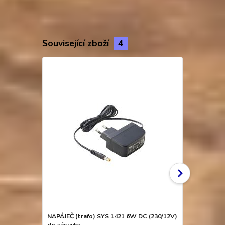
Související zboží
4
NAPÁJEČ (trafo) SYS 1421 6W DC (230/12V)
NAPÁJEČ (t
do zásuvky
(230/12V) d