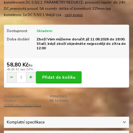
konektorem DC 5,5/2,1. PARAMETRY REDUKCE: provozní napětí: do 24V
DC jmenovitý proud: 5A rozměr: délka vč.konektorů 325mm typ
konektoru: 1x DC 5,5/2,1 Vnější (zá...
celý popis
Dostupnost
Skladem
Doba dodání
Zboží Vám můžeme doručit již 11.08.2026 do 18:00.
Stačí, když zboží objednáte nejpozději do zítra do
12:00
58,80 Kč
/
ks
48,60 Kč
bez DPH
Přidat do košíku
Číslo produktu:
000425KO
Výrobce:
FK techniks
Hlídat cenu / dostupnost
Kompletní specifikace