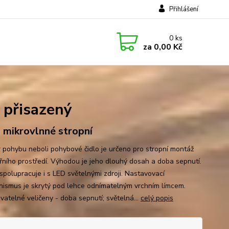
Přihlášení
0
ks
za
0,00 Kč
přisazený
o mikrovlnné stropní
 pohybu neboli pohybové čidlo je určeno pro stropní montáž
třního prostředí. Výhodou je jeho dlouhý dosah a doba sepnutí.
spolupracuje i s LED světelnými zdroji. Nastavovací
ismus je skrytý pod lehce odnímatelným vrchním límcem.
vatelné veličeny - doba sepnutí; světelná...
celý popis