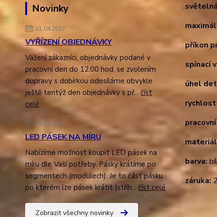
světelná
Novinky
maximál
01.04.2017
VYŘÍZENÍ OBJEDNÁVKY
příkon pr
Vážení zákazníci, objednávky podané v
spínací 
pracovní den do 12.00 hod. se zvolením
dopravy s dobírkou odesíláme obvykle
úhel det
ještě tentýž den objednávky s př...
číst
rychlost
celé
pracovní
03.04.2014
LED PÁSEK NA MÍRU
materiál
Nabízíme možnost koupit LED pásek na
barva:
bí
míru dle Vaší potřeby. Pásky krátíme po
segmentech (modulech). Je to část pásku
záruka:
2
po kterém lze pásek krátit (stříh...
číst celé
Zobrazit všechny novinky