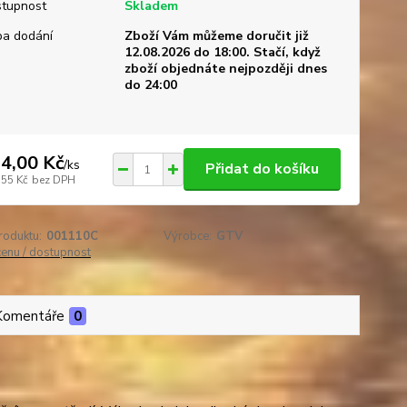
tupnost
Skladem
a dodání
Zboží Vám můžeme doručit již
12.08.2026 do 18:00. Stačí, když
zboží objednáte nejpozději dnes
do 24:00
4,00 Kč
/
ks
Přidat do košíku
,55 Kč
bez DPH
roduktu:
001110C
Výrobce:
GTV
cenu / dostupnost
Komentáře
0