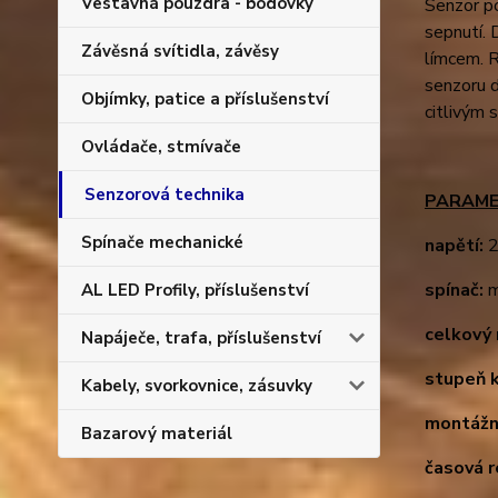
Vestavná pouzdra - bodovky
Senzor po
sepnutí. 
Závěsná svítidla, závěsy
límcem. R
senzoru d
Objímky, patice a příslušenství
citlivým 
Ovládače, stmívače
Senzorová technika
PARAME
Spínače mechanické
napětí:
2
spínač:
m
AL LED Profily, příslušenství
celkový 
Napáječe, trafa, příslušenství
stupeň k
Kabely, svorkovnice, zásuvky
montážn
Bazarový materiál
časová r