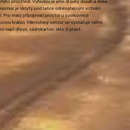
řního prostředí. Výhodou je jeho dlouhý dosah a doba
anismus je skrytý pod lehce odnímatelným vrchním
. Pro malý připojovací prostor u svorkovnice
vou krabici. Mikrovlnný senzor se vyznačuje velmi
o např.dřevo, sádrokarton, sklo či plast.