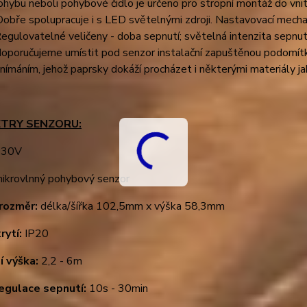
hybu neboli pohybové čidlo je určeno pro stropní montáž do vnit
Dobře spolupracuje i s LED světelnými zdroji. Nastavovací mech
egulovatelné veličeny - doba sepnutí; světelná intenzita sepnutí
oporučujeme umístit pod senzor instalační zapuštěnou podomítko
snímáním, jehož paprsky dokáží procházet i některými materiály jak
TRY SENZORU:
30V
ikrovlnný pohybový senzor
rozměr:
délka/šířka 102,5mm x výška 58,3mm
rytí:
IP20
í výška
:
2,2 - 6m
egulace sepnutí:
10s - 30min