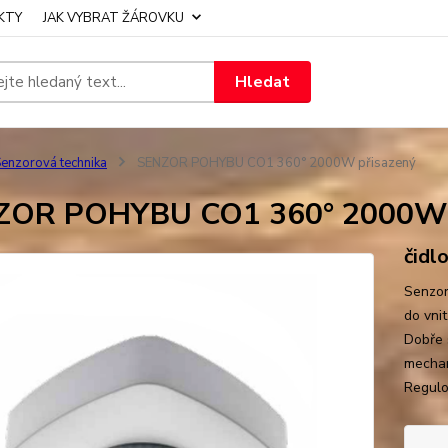
KTY
JAK VYBRAT ŽÁROVKU
Hledat
enzorová technika
SENZOR POHYBU CO1 360° 2000W přisazený
ZOR POHYBU CO1 360° 2000W 
čidl
Senzor
do vni
Dobře 
mechan
Regulo