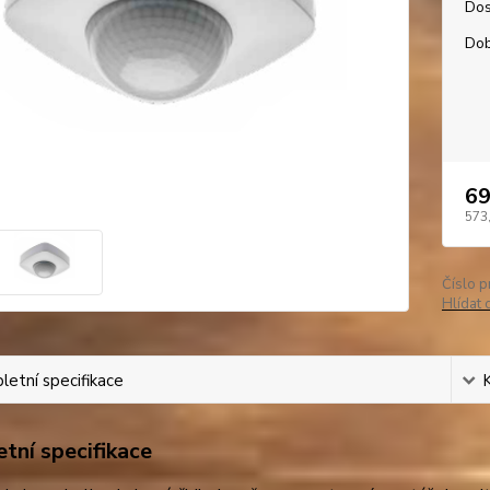
Dos
Dob
69
573
Číslo p
Hlídat 
etní specifikace
tní specifikace