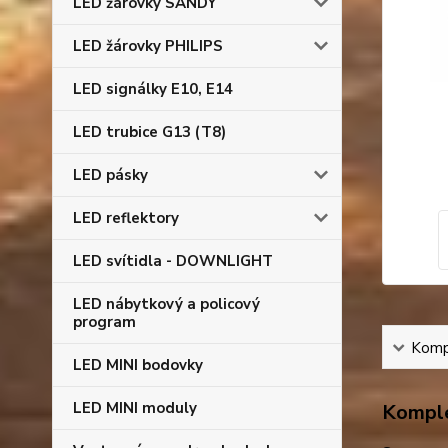
LED žárovky SANDY
LED žárovky PHILIPS
LED signálky E10, E14
LED trubice G13 (T8)
LED pásky
LED reflektory
LED svítidla - DOWNLIGHT
LED nábytkový a policový
program
Kompl
LED MINI bodovky
LED MINI moduly
Komple