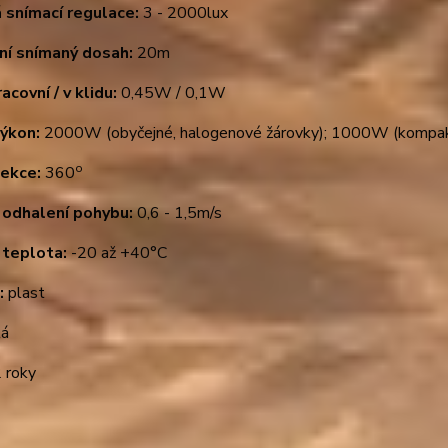
 snímací regulace:
3 - 2000lux
ní snímaný dosah:
20m
acovní / v klidu:
0,45W / 0,1W
výkon:
2000W (obyčejné, halogenové žárovky); 1000W (kompakt
o
ekce:
360
 odhalení pohybu:
0,6 - 1,5m/s
 teplota:
-20 až +40°C
:
plast
lá
 roky