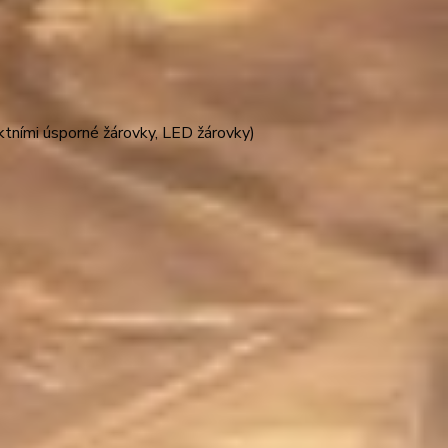
ními úsporné žárovky, LED žárovky)