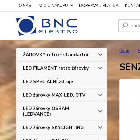
O NÁS
INFO O NÁKUPU
DOPRAVA a PLATBA
KONTA
Úvod
S
ŽÁROVKY retro - standartní
SEN
LED FILAMENT retro žárovky
LED SPECIÁLNÍ zdroje
LED žárovky MAX-LED, GTV
LED žárovky OSRAM
(LEDVANCE)
LED žárovky SKYLIGHTING