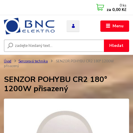
0
ks
za
0,00 Kč
Menu
Hledat
Úvod
Senzorová technika
SENZOR POHYBU CR2 180° 1200W
přisazený
SENZOR POHYBU CR2 180°
1200W přisazený