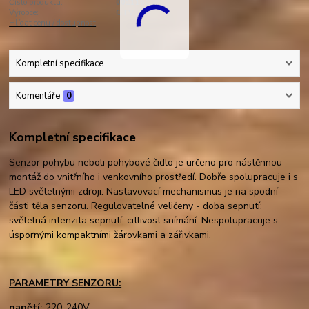
Číslo produktu:
001116C
Výrobce:
GTV
Hlídat cenu / dostupnost
Kompletní specifikace
Komentáře
0
Kompletní specifikace
Senzor pohybu neboli pohybové čidlo je určeno pro nástěnnou
montáž do vnitřního i venkovního prostředí. Dobře spolupracuje i s
LED světelnými zdroji. Nastavovací mechanismus je na spodní
části těla senzoru. Regulovatelné veličeny - doba sepnutí;
světelná intenzita sepnutí; citlivost snímání. Nespolupracuje s
úspornými kompaktními žárovkami a zářivkami.
PARAMETRY SENZORU:
napětí:
220-240V