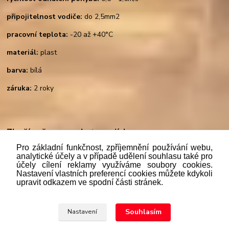
připojitelnost vodiče:
do 2,5mm2
pracovní teplota:
-20 až +40°C
materiál:
plast
barva:
bílá
záruka:
2 roky
Zboží zařazeno v kategoriích
Pro základní funkčnost, zpříjemnění používání webu,
Senzorová technika
analytické účely a v případě udělení souhlasu také pro
účely cílení reklamy využíváme soubory cookies.
Nastavení vlastních preferencí cookies můžete kdykoli
upravit odkazem ve spodní části stránek.
"
Podle
zákona č. 112/mmmmm2016 Sb. o evidenci tržeb je
prodávající povinen vystavit kupujícímu účtenku. Zároveň je
Souhlasím
Nastavení
povinen zaevidovat přijatou tržbu u správce daně online; v