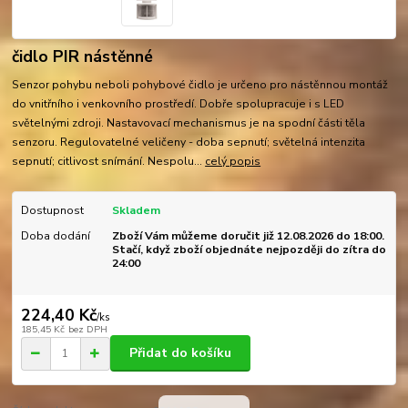
čidlo PIR nástěnné
Senzor pohybu neboli pohybové čidlo je určeno pro nástěnnou montáž
do vnitřního i venkovního prostředí. Dobře spolupracuje i s LED
světelnými zdroji. Nastavovací mechanismus je na spodní části těla
senzoru. Regulovatelné veličeny - doba sepnutí; světelná intenzita
sepnutí; citlivost snímání. Nespolu...
celý popis
Dostupnost
Skladem
Doba dodání
Zboží Vám můžeme doručit již 12.08.2026 do 18:00.
Stačí, když zboží objednáte nejpozději do zítra do
24:00
224,40 Kč
/
ks
185,45 Kč
bez DPH
Přidat do košíku