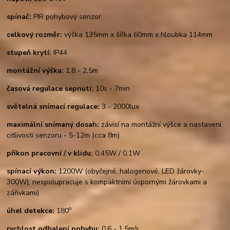
spínač:
PIR pohybový senzor
celkový rozměr:
výška 135mm x šířka 60mm x hloubka 114mm
stupeň krytí:
IP44
montážní výška
:
1,8 - 2,5m
časová regulace sepnutí:
10s - 7min
světelná snímací regulace:
3 - 2000lux
maximální snímaný dosah:
závisí na montážní výšce a nastavení
citlivosti senzoru - 5-12m (cca 8m)
příkon pracovní / v klidu:
0,45W / 0,1W
spínací výkon:
1200W (obyčejné, halogenové, LED žárovky-
300W); nespolupracuje s kompaktními úspornými žárovkami a
zářivkami)
o
úhel detekce:
180
rychlost odhalení pohybu:
0,6 - 1,5m/s