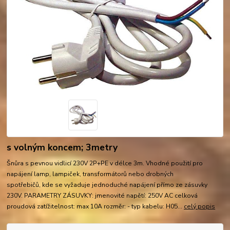
s volným koncem; 3metry
Šnůra s pevnou vidlicí 230V 2P+PE v délce 3m. Vhodné použití pro
napájení lamp, lampiček, transformátorů nebo drobných
spotřebičů, kde se vyžaduje jednoduché napájení přímo ze zásuvky
230V. PARAMETRY ZÁSUVKY: jmenovité napětí: 250V AC celková
proudová zatížitelnost: max 10A rozměr: - typ kabelu: H05...
celý popis