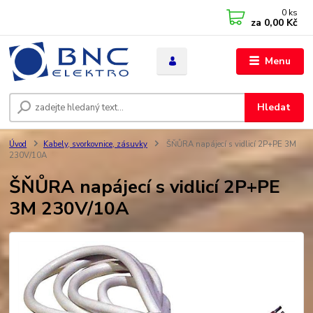
0
ks
za
0,00 Kč
Menu
Hledat
Úvod
Kabely, svorkovnice, zásuvky
ŠŇŮRA napájecí s vidlicí 2P+PE 3M
230V/10A
ŠŇŮRA napájecí s vidlicí 2P+PE
3M 230V/10A