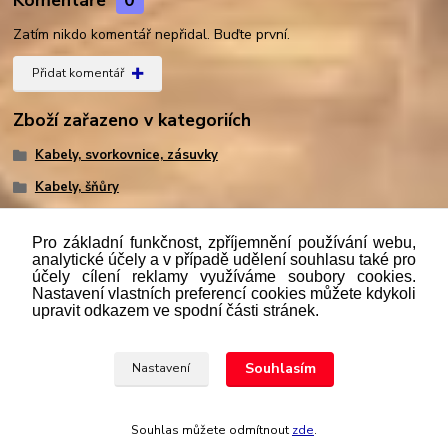
Komentáře
0
Zatím nikdo komentář nepřidal. Buďte první.
Přidat komentář
Zboží zařazeno v kategoriích
Kabely, svorkovnice, zásuvky
Kabely, šňůry
Pro základní funkčnost, zpříjemnění používání webu,
analytické účely a v případě udělení souhlasu také pro
účely cílení reklamy využíváme soubory cookies.
"
Podle
zákona č. 112/mmmmm2016 Sb. o evidenci tržeb je
Nastavení vlastních preferencí cookies můžete kdykoli
prodávající povinen vystavit kupujícímu účtenku. Zároveň je
upravit odkazem ve spodní části stránek.
povinen zaevidovat přijatou tržbu u správce daně online; v
případě technického výpadku pak nejpozději do 48 hodin.“
Souhlasím
Nastavení
Upravit sběr cookies.
Souhlas můžete odmítnout
zde
.
Vytvořeno na
Eshop-rychle.cz