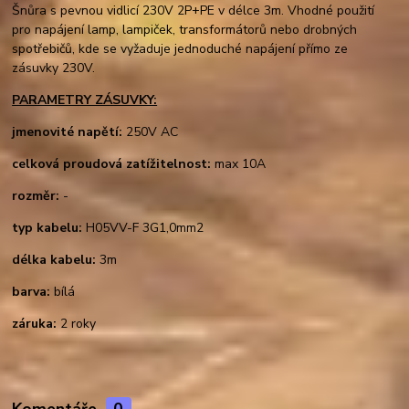
Šnůra s pevnou vidlicí 230V 2P+PE v délce 3m. Vhodné použití
pro napájení lamp, lampiček, transformátorů nebo drobných
spotřebičů, kde se vyžaduje jednoduché napájení přímo ze
zásuvky 230V.
PARAMETRY ZÁSUVKY:
jmenovité napětí:
250V AC
celková proudová zatížitelnost:
max 10A
rozměr:
-
typ kabelu:
H05VV-F 3G1,0mm2
délka kabelu:
3m
barva:
bílá
záruka:
2 roky