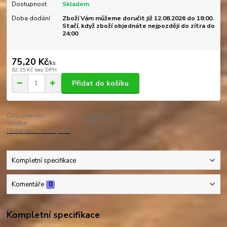
Dostupnost
Skladem
Doba dodání
Zboží Vám můžeme doručit již 12.08.2026 do 18:00.
Stačí, když zboží objednáte nejpozději do zítra do
24:00
75,20 Kč
/
ks
62,15 Kč
bez DPH
Přidat do košíku
Číslo produktu:
000518NA
Výrobce:
EMOS
Hlídat cenu / dostupnost
Kompletní specifikace
Komentáře
0
Kompletní specifikace