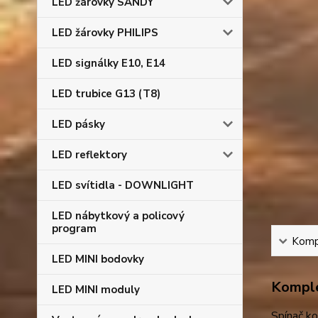
LED žárovky SANDY
LED žárovky PHILIPS
LED signálky E10, E14
LED trubice G13 (T8)
LED pásky
LED reflektory
LED svítidla - DOWNLIGHT
LED nábytkový a policový
program
Kompl
LED MINI bodovky
Komple
LED MINI moduly
Spínač ko