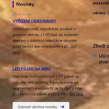
materiál
Novinky
záruka:
2
01.04.2017
VYŘÍZENÍ OBJEDNÁVKY
Vážení zákazníci, objednávky podané v
pracovní den do 12.00 hod. se zvolením
dopravy s dobírkou odesíláme obvykle
Zboží 
ještě tentýž den objednávky s př...
číst
celé
LED n
prog
03.04.2014
LED PÁSEK NA MÍRU
Nabízíme možnost koupit LED pásek na
míru dle Vaší potřeby. Pásky krátíme po
segmentech (modulech). Je to část pásku
po kterém lze pásek krátit (stříh...
číst celé
Zobrazit všechny novinky