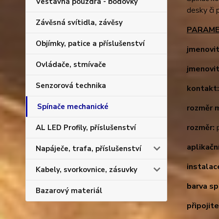
Vestavná pouzdra - bodovky
desky či 
Závěsná svítidla, závěsy
PARAME
Objímky, patice a příslušenství
jmenovit
Ovládače, stmívače
jmenovit
Senzorová technika
kontakt
Spínače mechanické
rozměr 
rozměr:
p
AL LED Profily, příslušenství
aplikačn
Napáječe, trafa, příslušenství
instalace
Kabely, svorkovnice, zásuvky
barva sp
Bazarový materiál
připojit