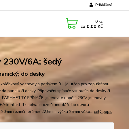
Přihlášení
0
ks
za
0,00 Kč
 230V/6A; šedý
anický; do desky
 kolébkový vestavný s potiskem 0-I, je určen pro zapuštěnou
 do panelu či desky. Připevnění spínače vsunutím do desky či
. PARAMETRY SPÍNAČE: jmenovité napětí: 230V jmenovitý
 6A kontakt: 1x spínací rozměr montážního otvoru:
 20mm rozměr: průměr 22,5mm; výška 25mm vč.ko...
celý popis