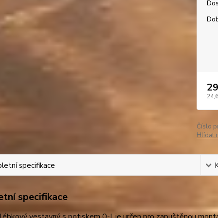
Dos
Dob
29
24,
Číslo p
Hlídat 
etní specifikace
tní specifikace
lébkový vestavný s potiskem 0-I, je určen pro zapuštěnou montá