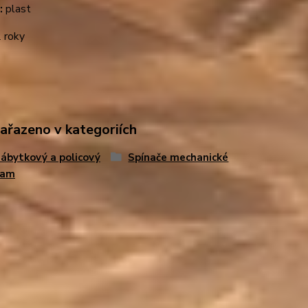
:
plast
 roky
zařazeno v kategoriích
ábytkový a policový
Spínače mechanické
ram