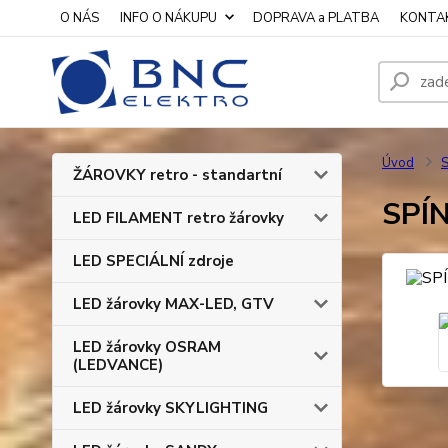
O NÁS
INFO O NÁKUPU
DOPRAVA a PLATBA
KONTA
Úvod
S
ŽÁROVKY retro - standartní
SPÍN
LED FILAMENT retro žárovky
LED SPECIÁLNÍ zdroje
LED žárovky MAX-LED, GTV
LED žárovky OSRAM
(LEDVANCE)
LED žárovky SKYLIGHTING