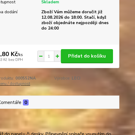
tupnost
Skladem
a dodání
Zboží Vám můžeme doručit již
12.08.2026 do 18:00. Stačí, když
zboží objednáte nejpozději dnes
do 24:00
,80 Kč
/
ks
Přidat do košíku
63 Kč
bez DPH
roduktu:
000552NA
Výrobce:
LECI
cenu / dostupnost
Komentáře
0
ž do panelu či desky. Připevnění spínače vsunutím do