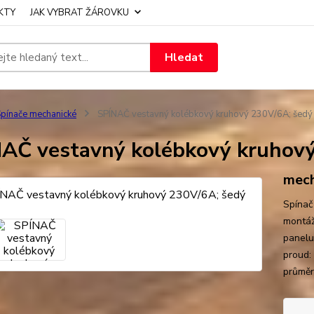
KTY
JAK VYBRAT ŽÁROVKU
Hledat
pínače mechanické
SPÍNAČ vestavný kolébkový kruhový 230V/6A; šedý
AČ vestavný kolébkový kruhový
mech
Spínač
montáž
panelu
proud:
průměr