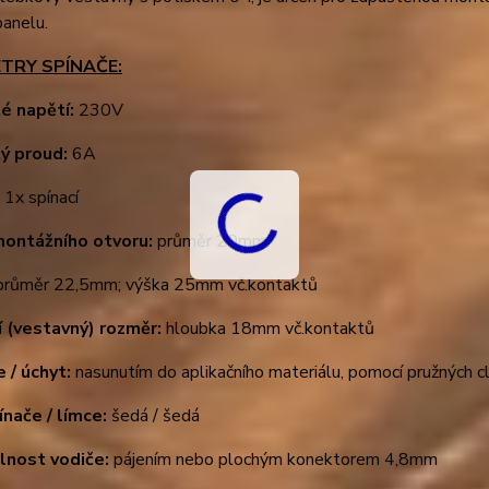
panelu.
TRY SPÍNAČE:
é napětí:
230V
ý proud:
6A
:
1x spínací
montážního otvoru:
průměr 20mm
růměr 22,5mm; výška 25mm vč.kontaktů
í (vestavný) rozměr:
hloubka 18mm vč.kontaktů
 / úchyt:
nasunutím do aplikačního materiálu, pomocí pružných c
ínače / límce:
šedá / šedá
elnost vodiče:
pájením nebo plochým konektorem 4,8mm