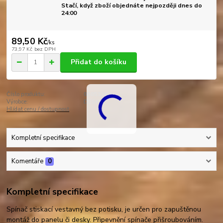
Stačí, když zboží objednáte nejpozději dnes do
24:00
89,50 Kč
/
ks
73,97 Kč
bez DPH
Přidat do košíku
Číslo produktu:
000533NA
Výrobce:
DESKO
Hlídat cenu / dostupnost
Kompletní specifikace
Komentáře
0
Kompletní specifikace
Spínač stiskací vestavný bez potisku, je určen pro zapuštěnou
montáž do panelu či desky. Připevnění spínače přišroubováním.