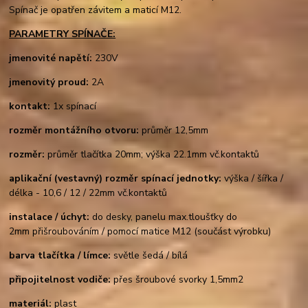
Spínač je opatřen závitem a maticí M12.
PARAMETRY SPÍNAČE:
jmenovité napětí:
230V
jmenovitý proud:
2A
kontakt:
1x spínací
rozměr montážního otvoru:
průměr 12,5mm
rozměr:
průměr tlačítka 20mm; výška 22.1mm vč.kontaktů
aplikační (vestavný) rozměr spínací jednotky:
výška / šířka /
délka - 10,6 / 12 / 22mm vč.kontaktů
instalace / úchyt:
do desky, panelu max.tloušťky do
2mm přišroubováním / pomocí matice M12 (součást výrobku)
barva tlačítka / límce:
světle šedá / bílá
připojitelnost vodiče:
přes šroubové svorky 1,5mm2
materiál:
plast