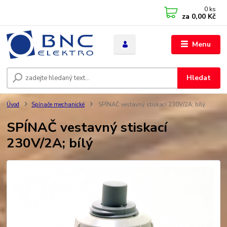
0
ks
za
0,00 Kč
Menu
Hledat
Úvod
Spínače mechanické
SPÍNAČ vestavný stiskací 230V/2A; bílý
SPÍNAČ vestavný stiskací
230V/2A; bílý