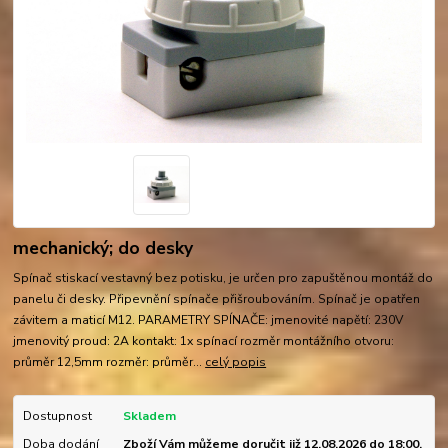
mechanický; do desky
Spínač stiskací vestavný bez potisku, je určen pro zapuštěnou montáž do
panelu či desky. Připevnění spínače přišroubováním. Spínač je opatřen
závitem a maticí M12. PARAMETRY SPÍNAČE: jmenovité napětí: 230V
jmenovitý proud: 2A kontakt: 1x spínací rozměr montážního otvoru:
průměr 12,5mm rozměr: průměr...
celý popis
Dostupnost
Skladem
Doba dodání
Zboží Vám můžeme doručit již 12.08.2026 do 18:00.