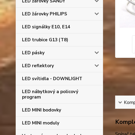
LED žárovky SANDY
LED žárovky PHILIPS
LED signálky E10, E14
LED trubice G13 (T8)
LED pásky
LED reflektory
LED svítidla - DOWNLIGHT
LED nábytkový a policový
program
Kompl
LED MINI bodovky
Komple
LED MINI moduly
Spínač t