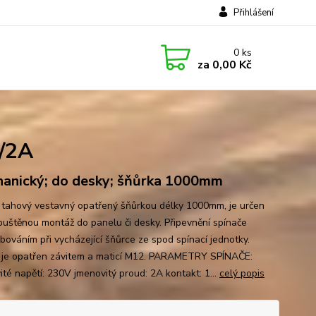
Přihlášení
0
ks
za
0,00 Kč
/2A
anický; do desky; šňůrka 1000mm
 tahový vestavný opatřený šňůrkou délky 1000mm, je určen
puštěnou montáž do panelu či desky. Připevnění spínače
ubováním při vycházející šňůrce ze spod spínací jednotky.
 je opatřen závitem a maticí M12. PARAMETRY SPÍNAČE:
ité napětí: 230V jmenovitý proud: 2A kontakt: 1...
celý popis