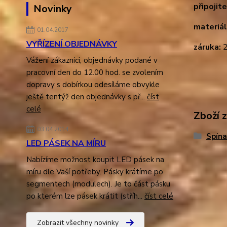
připojit
Novinky
materiál
01.04.2017
VYŘÍZENÍ OBJEDNÁVKY
záruka:
2
Vážení zákazníci, objednávky podané v
pracovní den do 12.00 hod. se zvolením
dopravy s dobírkou odesíláme obvykle
ještě tentýž den objednávky s př...
číst
celé
Zboží 
03.04.2014
Spína
LED PÁSEK NA MÍRU
Nabízíme možnost koupit LED pásek na
míru dle Vaší potřeby. Pásky krátíme po
segmentech (modulech). Je to část pásku
po kterém lze pásek krátit (stříh...
číst celé
Zobrazit všechny novinky