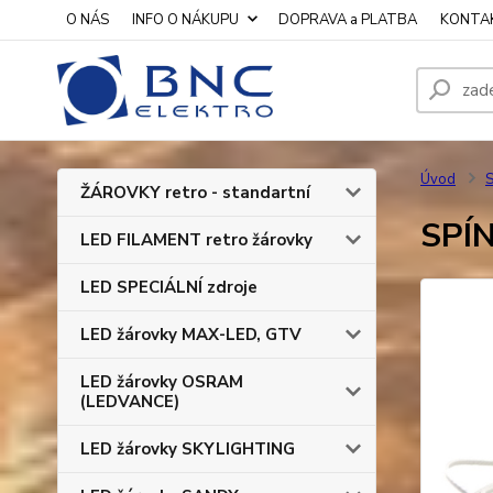
O NÁS
INFO O NÁKUPU
DOPRAVA a PLATBA
KONTA
Úvod
S
ŽÁROVKY retro - standartní
SPÍN
LED FILAMENT retro žárovky
LED SPECIÁLNÍ zdroje
LED žárovky MAX-LED, GTV
LED žárovky OSRAM
(LEDVANCE)
LED žárovky SKYLIGHTING