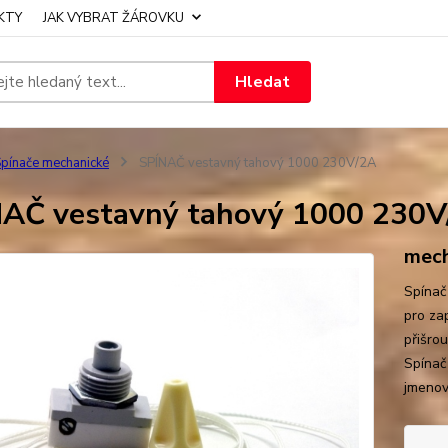
KTY
JAK VYBRAT ŽÁROVKU
Hledat
pínače mechanické
SPÍNAČ vestavný tahový 1000 230V/2A
AČ vestavný tahový 1000 230V
mech
Spínač
pro za
přišro
Spínač
jmenov