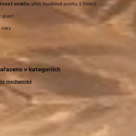
elnost vodiče:
přes šroubové svorky 1,5mm2
:
plast
 roky
zařazeno v kategoriích
če mechanické