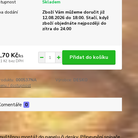
tupnost
Skladem
a dodání
Zboží Vám můžeme doručit již
12.08.2026 do 18:00. Stačí, když
zboží objednáte nejpozději do
zítra do 24:00
,70 Kč
/
ks
Přidat do košíku
21 Kč
bez DPH
roduktu:
000537NA
Výrobce:
DESKO
cenu / dostupnost
Komentáře
0
puštěnou montáž do panelu či desky. Připevnění spínače