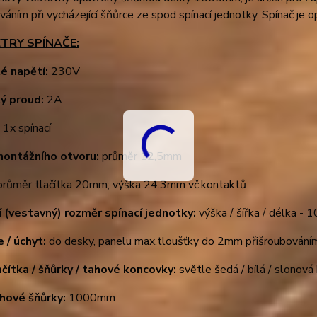
váním při vycházející šňůrce ze spod spínací jednotky. Spínač je 
TRY SPÍNAČE:
é napětí:
230V
ý proud:
2A
:
1x spínací
montážního otvoru:
průměr 12,5mm
růměr tlačítka 20mm; výška 24.3mm vč.kontaktů
í (vestavný) rozměr spínací jednotky:
výška / šířka / délka - 
e / úchyt:
do desky, panelu max.tloušťky do 2mm přišroubování
ačítka / šňůrky / tahové koncovky:
světle šedá / bílá / slonová
hové šňůrky:
1000mm