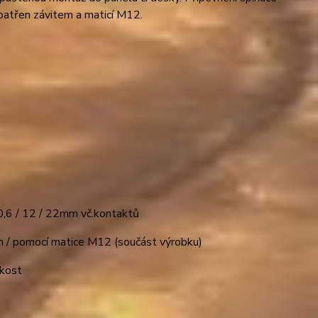
opatřen závitem a maticí M12.
10,6 / 12 / 22mm vč.kontaktů
m / pomocí matice M12 (součást výrobku)
 kost