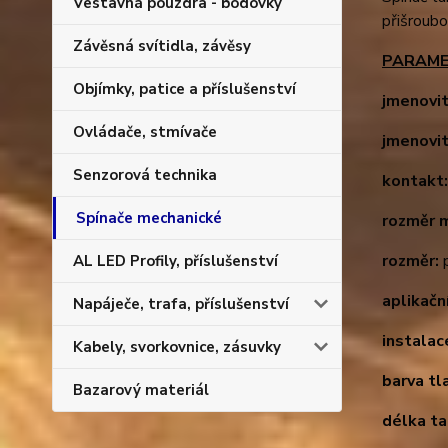
Vestavná pouzdra - bodovky
přišroubo
Závěsná svítidla, závěsy
PARAME
Objímky, patice a příslušenství
jmenovit
Ovládače, stmívače
jmenovit
Senzorová technika
kontakt
Spínače mechanické
rozměr 
rozměr:
p
AL LED Profily, příslušenství
aplikačn
Napáječe, trafa, příslušenství
instalac
Kabely, svorkovnice, zásuvky
barva tl
Bazarový materiál
délka ta