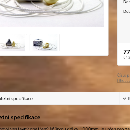
Dos
Dob
77
64,
Číslo p
Hlídat 
etní specifikace
tní specifikace
ahový vestavný opatřený šňůrkou délky 1000mm, je určen pro za