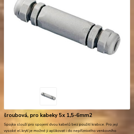
šroubová, pro kabeky 5x 1,5-6mm2
Spojka slouží pro spojení dvou kabelů bez použití krabice. Pro její
vysoké el.krytí je možné ji aplikovat i do nepříznivého venkovního