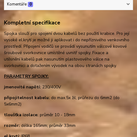
Komentáře
0
Kompletní specifikace
Spojka slouží pro spojení dvou kabelů bez použití krabice. Pro její
vysoké el.krytí je možné ji aplikovat i do nepříznivého venkovního
prostředí. Připojení vodičů se provádí vysunutím válcové kovové
šroubové svorkovnice umístěné uvnitř spojky. Fixace a
utěsnění kabelů pak nasunutím plastovového válce na
svorkovnici a dotažením vývodek na obou stranách spojky.
PARAMETRY SPOJKY:
jmenovité napětí:
230/400V
připojitelnost kabelu:
do max.5x žil; průřezu do 6mm2 (do
5x6mm2)
tloušťka izolace:
průměr 10 - 18mm
rozměr:
délka 165mm; průměr 33mm
el.krytí:
IP68