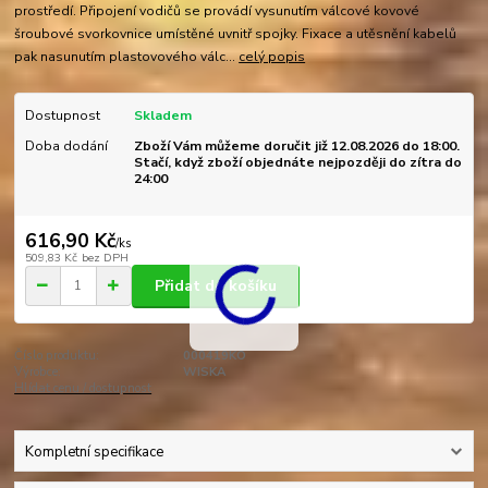
prostředí. Připojení vodičů se provádí vysunutím válcové kovové
šroubové svorkovnice umístěné uvnitř spojky. Fixace a utěsnění kabelů
pak nasunutím plastovového válc...
celý popis
Dostupnost
Skladem
Doba dodání
Zboží Vám můžeme doručit již 12.08.2026 do 18:00.
Stačí, když zboží objednáte nejpozději do zítra do
24:00
616,90 Kč
/
ks
509,83 Kč
bez DPH
Přidat do košíku
Číslo produktu:
000419KO
Výrobce:
WISKA
Hlídat cenu / dostupnost
Kompletní specifikace