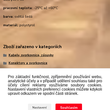
pracovní teplota:
-25°C až +60°C
barva:
světlá šedá
materiál:
polystyrol
Zboží zařazeno v kategoriích
Kabely, svorkovnice, zásuvky
Konektory a svorkovnice
Pro základní funkčnost, zpříjemnění používání webu,
analytické účely a v případě udělení souhlasu také pro
účely cílení reklamy využíváme soubory cookies.
"
Podle
zákona č. 112/mmmmm2016 Sb. o evidenci tržeb je
Nastavení vlastních preferencí cookies můžete kdykoli
prodávající povinen vystavit kupujícímu účtenku. Zároveň je
upravit odkazem ve spodní části stránek.
povinen zaevidovat přijatou tržbu u správce daně online; v
případě technického výpadku pak nejpozději do 48 hodin.“
Souhlasím
Nastavení