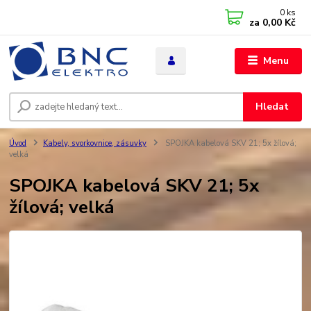
0
ks
za
0,00 Kč
Menu
Hledat
Úvod
Kabely, svorkovnice, zásuvky
SPOJKA kabelová SKV 21; 5x žílová;
velká
SPOJKA kabelová SKV 21; 5x
žílová; velká