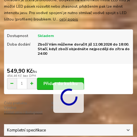
Ovládání je zcela jednoduché, dotykem na kterémkoli místě LED lišty je
možlé LED pásek rozsvítit nebo zhasnout, přidržením pak lze měnit
intenzitu jasu. Pro vodivé spojení je nutno stmívač vodivě spojit s LED
lištou (profilem) šroubkem. U...
celý popis
Dostupnost
Skladem
Doba dodání
Zboží Vám můžeme doručit již 12.08.2026 do 18:00.
Stačí, když zboží objednáte nejpozději do zítra do
24:00
549,90 Kč
/
ks
454,46 Kč
bez DPH
Přidat do košíku
Číslo produktu:
001035L
Výrobce:
ELIM
Hlídat cenu / dostupnost
Kompletní specifikace