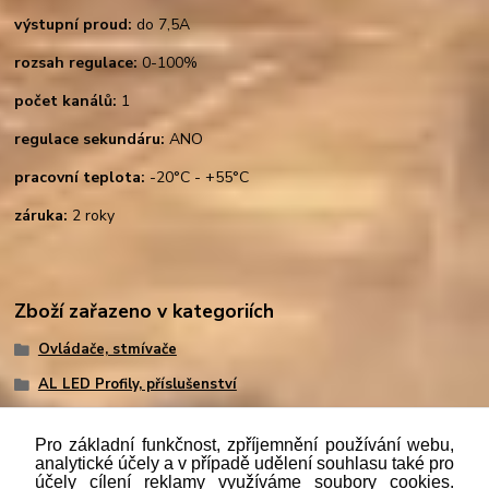
výstupní proud:
do 7,5A
rozsah regulace:
0-100%
počet kanálů:
1
regulace sekundáru:
ANO
pracovní teplota:
-20°C - +55°C
záruka:
2 roky
Zboží zařazeno v kategoriích
Ovládače, stmívače
AL LED Profily, příslušenství
Pro základní funkčnost, zpříjemnění používání webu,
analytické účely a v případě udělení souhlasu také pro
účely cílení reklamy využíváme soubory cookies.