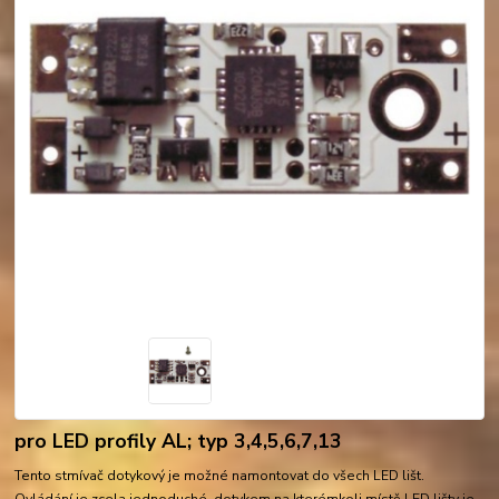
pro LED profily AL; typ 3,4,5,6,7,13
Tento stmívač dotykový je možné namontovat do všech LED lišt.