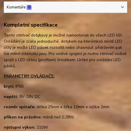
Komentáře
0
Kompletní specifikace
Tento stmívač dotykový je možné namontovat do všech LED lišt.
Ovládání je zcela jednoduché, dotykem na kterémkoli místě LED
lišty je možlé LED pásek rozsvítit nebo zhasnout, přidržením pak
lze měnit intenzitu jasu. Pro vodivé spojení je nutno stmívač vodivě
spojit s LED lištou (profilem) šroubkem. Určen pro ovládání LED
pásků.
PARAMETRY OVLÁDAČE:
krytí:
IP00
napětí:
9V-28V DC
rozměr spínače:
délka 25mm x šířka 10mm x výška 2mm
příkon na prázdno:
méně než 0,28W
výstupní výkon:
210W