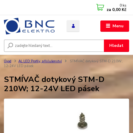
0
ks
za
0,00 Kč
Menu
Hledat
Úvod
AL LED Profily, příslušenství
STMÍVAČ dotykový STM-D 210W;
12-24V LED pásek
STMÍVAČ dotykový STM-D
210W; 12-24V LED pásek