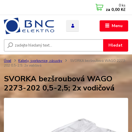
0
ks
za
0,00 Kč
Menu
Hledat
Úvod
Kabely, svorkovnice, zásuvky
SVORKA bezšroubová WAGO 2273-
202 0,5-2,5; 2x vodičová
SVORKA bezšroubová WAGO
2273-202 0,5-2,5; 2x vodičová