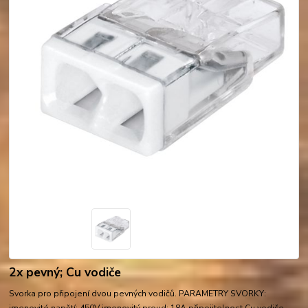
2x pevný; Cu vodiče
Svorka pro připojení dvou pevných vodičů. PARAMETRY SVORKY: