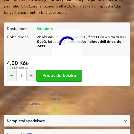
jmenovité napětí: 450V jmenovitý proud: 18A připojitelnost Cu vodiče
pevného: 0,5-2,5mm2 rozměr: délka 16,7mm; šířka 10mm; výška 5,8mm
barva: transparentní / bílá
celý popis
Dostupnost
Skladem
Doba dodání
Zboží Vám můžeme doručit již 12.08.2026 do 18:00.
Stačí, když zboží objednáte nejpozději dnes do
24:00
4,00 Kč
/
ks
3,31 Kč
bez DPH
Přidat do košíku
Číslo produktu:
000410KO
Výrobce:
WAGO
Hlídat cenu / dostupnost
Kompletní specifikace