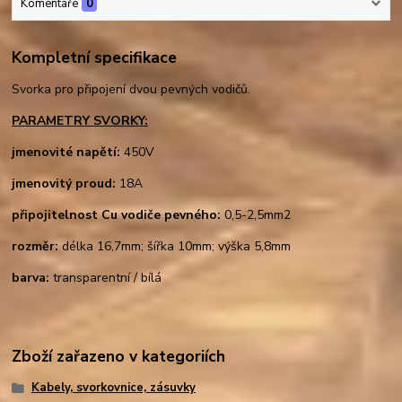
Komentáře
0
Kompletní specifikace
Svorka pro připojení dvou pevných vodičů.
PARAMETRY SVORKY:
jmenovité napětí:
450V
jmenovitý proud:
18A
připojitelnost Cu vodiče pevného:
0,5-2,5mm2
rozměr:
délka 16,7mm; šířka 10mm; výška 5,8mm
barva:
transparentní / bílá
Zboží zařazeno v kategoriích
Kabely, svorkovnice, zásuvky