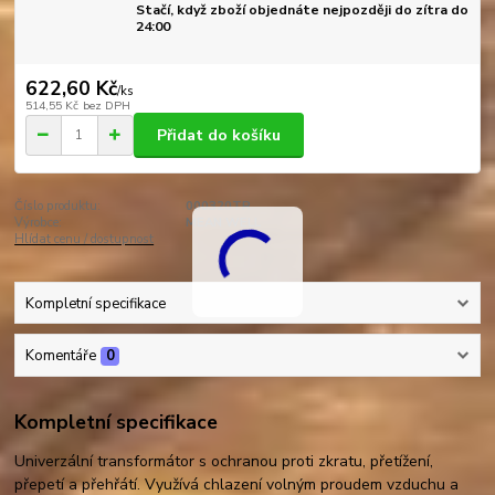
Stačí, když zboží objednáte nejpozději do zítra do
24:00
622,60 Kč
/
ks
514,55 Kč
bez DPH
Přidat do košíku
Číslo produktu:
000320TR
Výrobce:
MEAN WELL
Hlídat cenu / dostupnost
Kompletní specifikace
Komentáře
0
Kompletní specifikace
Univerzální transformátor s ochranou proti zkratu, přetížení,
přepetí a přehřátí. Využívá chlazení volným proudem vzduchu a