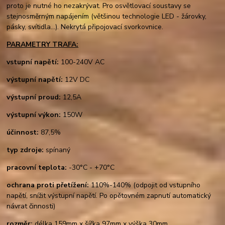
proto je nutné ho nezakrývat. Pro osvětlovací soustavy se
stejnosměrným napájením (většinou technologie LED - žárovky,
pásky, svítidla...). Nekrytá připojovací svorkovnice.
PARAMETRY TRAFA:
vstupní napětí:
100-240V AC
výstupní napětí:
12V DC
výstupní proud:
12,5A
výstupní výkon:
150W
účinnost:
87,5%
typ zdroje:
spínaný
pracovní teplota:
-30°C - +70°C
ochrana proti přetížení:
110%-140% (odpojit od vstupního
napětí, snížit výstupní napětí. Po opětovném zapnutí automatický
návrat činnosti)
rozměr:
délka 159mm x šířka 97mm x výška 30mm