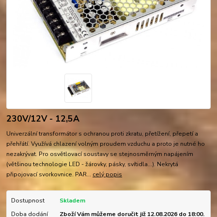
230V/12V - 12,5A
Univerzální transformátor s ochranou proti zkratu, přetížení, přepetí a
přehřátí. Využívá chlazení volným proudem vzduchu a proto je nutné ho
nezakrývat. Pro osvětlovací soustavy se stejnosměrným napájením
(většinou technologie LED - žárovky, pásky, svítidla...). Nekrytá
připojovací svorkovnice. PAR...
celý popis
Dostupnost
Skladem
Doba dodání
Zboží Vám můžeme doručit již 12.08.2026 do 18:00.