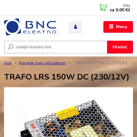
0
ks
za
0,00 Kč
Menu
Hledat
Úvod
Napáječe, trafa, příslušenství
TRAFO LRS 150W DC (230/12V)
TRAFO LRS 150W DC (230/12V)