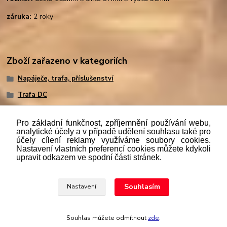
záruka:
2 roky
Zboží zařazeno v kategoriích
Napáječe, trafa, příslušenství
Trafa DC
Pro základní funkčnost, zpříjemnění používání webu,
analytické účely a v případě udělení souhlasu také pro
účely cílení reklamy využíváme soubory cookies.
"
Podle
zákona č. 112/mmmmm2016 Sb. o evidenci tržeb je
Nastavení vlastních preferencí cookies můžete kdykoli
prodávající povinen vystavit kupujícímu účtenku. Zároveň je
upravit odkazem ve spodní části stránek.
povinen zaevidovat přijatou tržbu u správce daně online; v
případě technického výpadku pak nejpozději do 48 hodin.“
Souhlasím
Nastavení
Upravit sběr cookies.
Souhlas můžete odmítnout
zde
.
Vytvořeno na
Eshop-rychle.cz