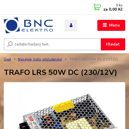
0
ks
za
0,00 Kč
Menu
Hledat
Úvod
Napáječe, trafa, příslušenství
TRAFO LRS 50W DC (230/12V)
TRAFO LRS 50W DC (230/12V)