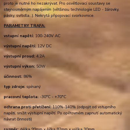
proto je nutné ho nezakrývat. Pro osvětlovací soustavy se
stejnosměrným napájením (většinou technologie LED - žárovky,
pásky, svítidla...). Nekrytá připojovací svorkovnice.
PARAMETRY TRAFA:
vstupní napětí:
100-240V AC
výstupní napětí:
12V DC
výstupní proud:
4,2A
výstupní výkon:
50W
účinnost:
86%
typ zdroje:
spínaný
pracovní teplota:
-30°C - +70°C
ochrana proti přetížení:
110%-140% (odpojit od vstupního
napětí, snížit výstupní napětí. Po opětovném zapnutí automatický
návrat činnosti)
rozměr:
délka 99mm x šířka 82mm x výška 30mm