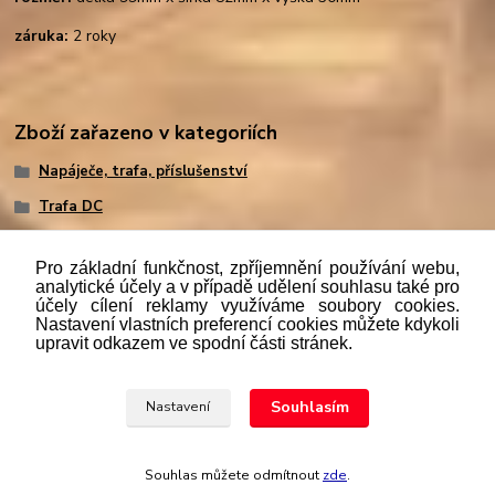
záruka:
2 roky
Zboží zařazeno v kategoriích
Napáječe, trafa, příslušenství
Trafa DC
Pro základní funkčnost, zpříjemnění používání webu,
analytické účely a v případě udělení souhlasu také pro
účely cílení reklamy využíváme soubory cookies.
"
Podle
zákona č. 112/mmmmm2016 Sb. o evidenci tržeb je
Nastavení vlastních preferencí cookies můžete kdykoli
prodávající povinen vystavit kupujícímu účtenku. Zároveň je
upravit odkazem ve spodní části stránek.
povinen zaevidovat přijatou tržbu u správce daně online; v
případě technického výpadku pak nejpozději do 48 hodin.“
Souhlasím
Nastavení
Upravit sběr cookies.
Souhlas můžete odmítnout
zde
.
Vytvořeno na
Eshop-rychle.cz