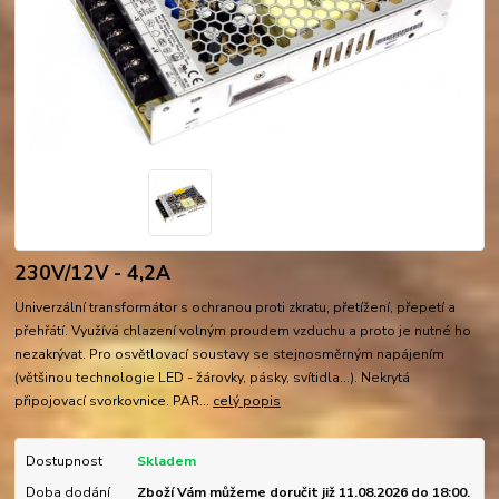
230V/12V - 4,2A
Univerzální transformátor s ochranou proti zkratu, přetížení, přepetí a
přehřátí. Využívá chlazení volným proudem vzduchu a proto je nutné ho
nezakrývat. Pro osvětlovací soustavy se stejnosměrným napájením
(většinou technologie LED - žárovky, pásky, svítidla...). Nekrytá
připojovací svorkovnice. PAR...
celý popis
Dostupnost
Skladem
Doba dodání
Zboží Vám můžeme doručit již 11.08.2026 do 18:00.