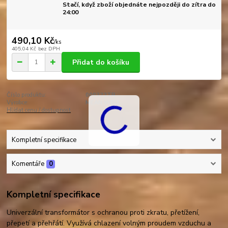
Stačí, když zboží objednáte nejpozději do zítra do
24:00
490,10 Kč
/
ks
405,04 Kč
bez DPH
Přidat do košíku
Číslo produktu:
000322TR
Výrobce:
MEAN WELL
Hlídat cenu / dostupnost
Kompletní specifikace
Komentáře
0
Kompletní specifikace
Univerzální transformátor s ochranou proti zkratu, přetížení,
přepetí a přehřátí. Využívá chlazení volným proudem vzduchu a