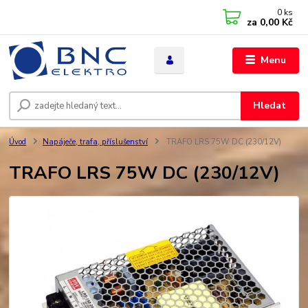
0
ks
za
0,00 Kč
Menu
Hledat
Úvod
Napáječe, trafa, příslušenství
TRAFO LRS 75W DC (230/12V)
TRAFO LRS 75W DC (230/12V)