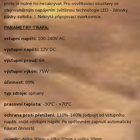
proto je nutné ho nezakrývat. Pro osvětlovací soustavy se
stejnosměrným napájením (většinou technologie LED - žárovky,
pásky, svítidla...). Nekrytá připojovací svorkovnice.
PARAMETRY TRAFA:
vstupní napětí:
100-240V AC
výstupní napětí:
12V DC
výstupní proud:
6A
výstupní výkon:
75W
účinnost:
89%
typ zdroje:
spínaný
pracovní teplota:
-30°C - +70°C
ochrana proti přetížení:
110%-140% (odpojit od vstupního
napětí, snížit výstupní napětí. Po opětovném zapnutí automatický
návrat činnosti)
rozměr:
délka 90mm x šířka 97mm x výška 30mm