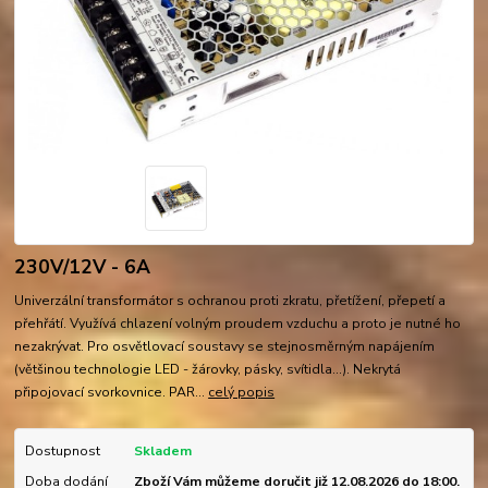
230V/12V - 6A
Univerzální transformátor s ochranou proti zkratu, přetížení, přepetí a
přehřátí. Využívá chlazení volným proudem vzduchu a proto je nutné ho
nezakrývat. Pro osvětlovací soustavy se stejnosměrným napájením
(většinou technologie LED - žárovky, pásky, svítidla...). Nekrytá
připojovací svorkovnice. PAR...
celý popis
Dostupnost
Skladem
Doba dodání
Zboží Vám můžeme doručit již 12.08.2026 do 18:00.