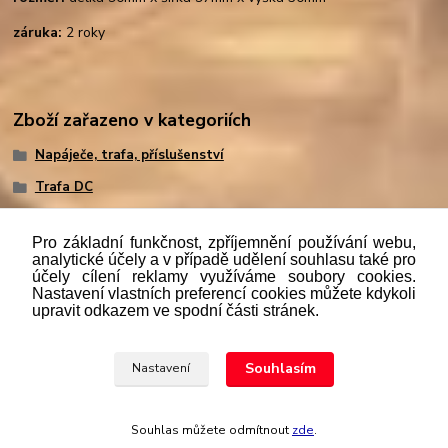
záruka:
2 roky
Zboží zařazeno v kategoriích
Napáječe, trafa, příslušenství
Trafa DC
Pro základní funkčnost, zpříjemnění používání webu,
analytické účely a v případě udělení souhlasu také pro
účely cílení reklamy využíváme soubory cookies.
"
Podle
zákona č. 112/mmmmm2016 Sb. o evidenci tržeb je
Nastavení vlastních preferencí cookies můžete kdykoli
prodávající povinen vystavit kupujícímu účtenku. Zároveň je
upravit odkazem ve spodní části stránek.
povinen zaevidovat přijatou tržbu u správce daně online; v
případě technického výpadku pak nejpozději do 48 hodin.“
Souhlasím
Nastavení
Upravit sběr cookies.
Souhlas můžete odmítnout
zde
.
Vytvořeno na
Eshop-rychle.cz