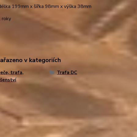
élka 199mm x šířka 98mm x výška 38mm
 roky
zařazeno v kategoriích
eče, trafa,
Trafa DC
ušenství