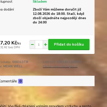
tupnost
Skladem
a dodání
Zboží Vám můžeme doručit již
12.08.2026 do 18:00. Stačí, když
zboží objednáte nejpozději dnes
do 24:00
7,20 Kč
/
ks
Přidat do košíku
,31 Kč
bez DPH
roduktu:
000313TR
EAN kód:
5901812460042
e:
MEAN WELL
Hlídat cenu / dostupnost
Komentáře
0
ehřátí. Využívá chlazení volným proudem vzduchu a proto