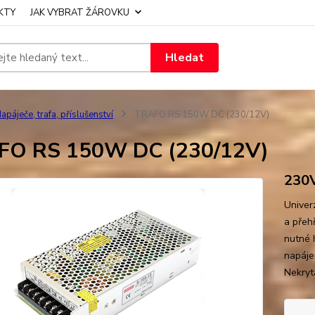
KTY
JAK VYBRAT ŽÁROVKU
Hledat
apáječe, trafa, příslušenství
TRAFO RS 150W DC (230/12V)
FO RS 150W DC (230/12V)
230V
Univerz
a přeh
nutné 
napájen
Nekryt