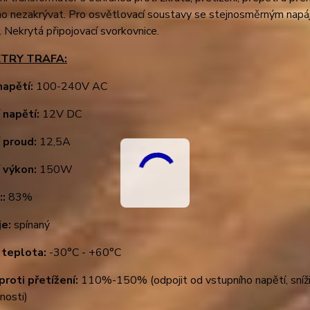
ho nezakrývat. Pro osvětlovací soustavy se stejnosměrným napáj
.). Nekrytá připojovací svorkovnice.
TRY TRAFA:
napětí:
100-240V AC
 napětí:
12V DC
 proud:
12,5A
 výkon:
150W
::
83%
je:
spínaný
 teplota:
-30°C - +60°C
proti přetížení:
110%-150% (odpojit od vstupního napětí, sníž
nnosti)