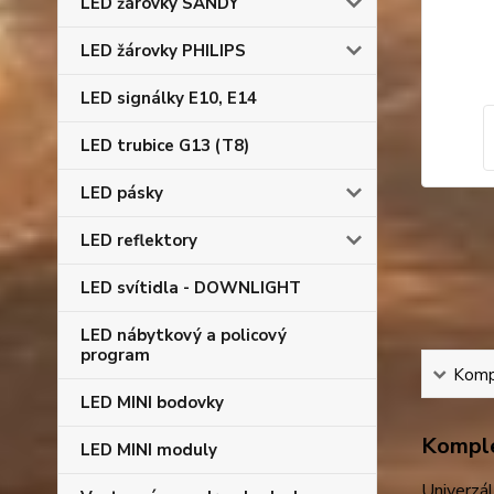
LED žárovky SANDY
LED žárovky PHILIPS
LED signálky E10, E14
LED trubice G13 (T8)
LED pásky
LED reflektory
LED svítidla - DOWNLIGHT
LED nábytkový a policový
program
Kompl
LED MINI bodovky
Komple
LED MINI moduly
Univerzál