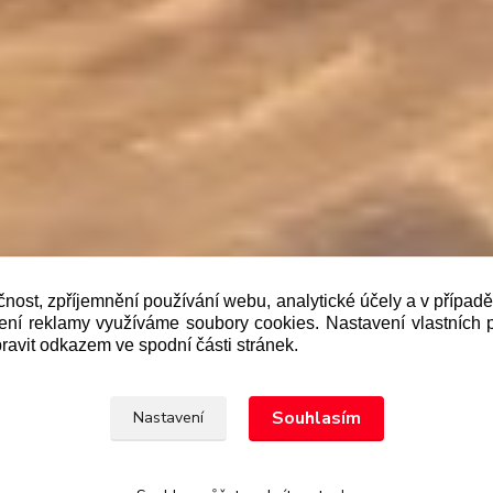
čnost, zpříjemnění používání webu, analytické účely a v případ
lení reklamy využíváme soubory cookies. Nastavení vlastních 
b je prodávající povinen vystavit kupujícímu účtenku. Zár
ravit odkazem ve spodní části stránek.
 pak nejpozději do 48 hodin.“
Upravit sběr cookies.
Souhlasím
Nastavení