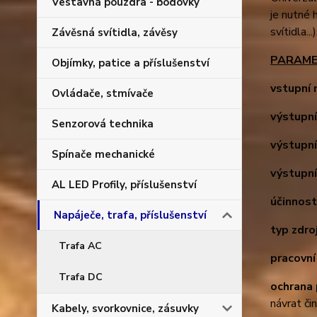
Vestavná pouzdra - bodovky
je nutné 
svítidla..
Závěsná svítidla, závěsy
PARAME
Objímky, patice a příslušenství
vstupní 
Ovládače, stmívače
výstupní
Senzorová technika
výstupní
Spínače mechanické
výstupní
AL LED Profily, příslušenství
účinnost
Napáječe, trafa, příslušenství
typ zdro
Trafa AC
pracovní
Trafa DC
ochrana 
návrat či
Kabely, svorkovnice, zásuvky