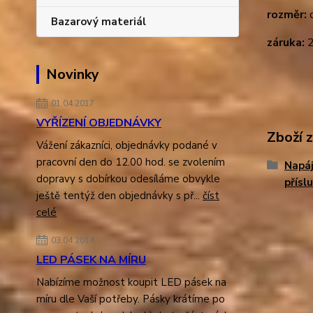
rozměr:
d
Bazarový materiál
záruka:
2
Novinky
01.04.2017
VYŘÍZENÍ OBJEDNÁVKY
Zboží 
Vážení zákazníci, objednávky podané v
pracovní den do 12.00 hod. se zvolením
Napáj
dopravy s dobírkou odesíláme obvykle
přísl
ještě tentýž den objednávky s př...
číst
celé
03.04.2014
LED PÁSEK NA MÍRU
Nabízíme možnost koupit LED pásek na
míru dle Vaší potřeby. Pásky krátíme po