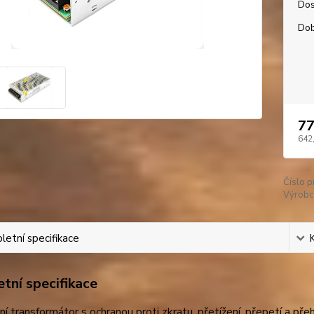
Dos
Dob
77
642
Číslo p
Výrobc
etní specifikace
tní specifikace
ní transformátor s ochranou proti zkratu, přetížení, přepetí a př