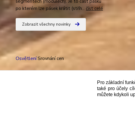
segmentech (modulech). Je to část pásku
po kterém lze pásek krátit (stříh...
číst celé
Zobrazit všechny novinky
Osvětlení
Srovnání cen
Pro základní funk
také pro účely cí
"
Podle
zákona č. 112/mmmmm2016 Sb. o evidenci trže
můžete kdykoli up
správce daně online; v případě technického výpadku