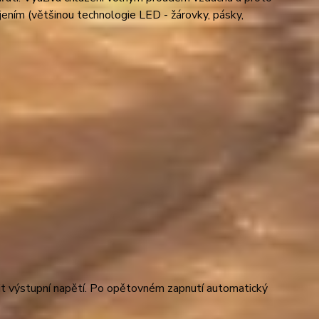
ením (většinou technologie LED - žárovky, pásky,
it výstupní napětí. Po opětovném zapnutí automatický