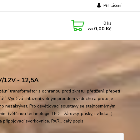
Přihlášení
0
ks
za
0,00 Kč
/12V - 12,5A
ální transformátor s ochranou proti zkratu, přetížení, přepetí
řátí. Využívá chlazení volným proudem vzduchu a proto je
ho nezakrývat. Pro osvětlovací soustavy se stejnosměrným
ím (většinou technologie LED - žárovky, pásky, svítidla...).
á připojovací svorkovnice. PAR...
celý popis