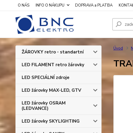
O NÁS
INFO O NÁKUPU
DOPRAVA a PLATBA
KONTA
Úvod
N
ŽÁROVKY retro - standartní
TRA
LED FILAMENT retro žárovky
LED SPECIÁLNÍ zdroje
LED žárovky MAX-LED, GTV
LED žárovky OSRAM
(LEDVANCE)
LED žárovky SKYLIGHTING