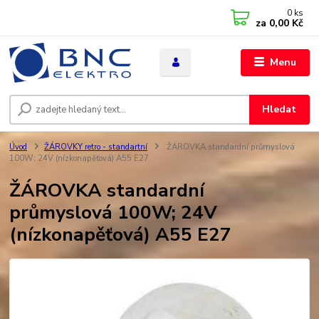
0
ks
za
0,00 Kč
Menu
Hledat
Úvod
ŽÁROVKY retro - standartní
ŽÁROVKA standardní průmyslová
100W; 24V (nízkonapěťová) A55 E27
ŽÁROVKA standardní
průmyslová 100W; 24V
(nízkonapěťová) A55 E27