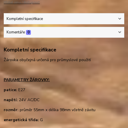
Hlídat cenu / dostupnost
Kompletní specifikace
Komentáře
0
Kompletní specifikace
Žárovka obyčejná určená pro průmyslové použití
PARAMETRY ŽÁROVKY:
patice:
E27
napětí:
24V AC/DC
rozměr:
průměr 55mm x délka 98mm včetně závitu
energetická třída:
G