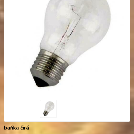
baňka čirá