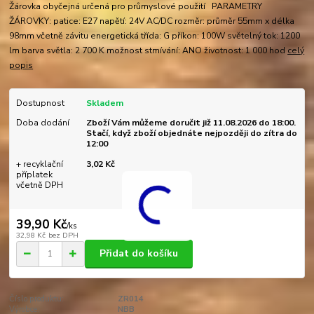
Žárovka obyčejná určená pro průmyslové použití PARAMETRY
ŽÁROVKY: patice: E27 napětí: 24V AC/DC rozměr: průměr 55mm x délka
98mm včetně závitu energetická třída: G příkon: 100W světelný tok: 1200
lm barva světla: 2 700 K možnost stmívání: ANO životnost: 1 000 hod
celý
popis
Dostupnost
Skladem
Doba dodání
Zboží Vám můžeme doručit již 11.08.2026 do 18:00.
Stačí, když zboží objednáte nejpozději do zítra do
12:00
+ recyklační
3,02 Kč
příplatek
včetně DPH
39,90 Kč
/
ks
32,98 Kč
bez DPH
Přidat do košíku
Číslo produktu:
ZR014
Výrobce:
NBB