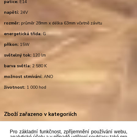
patice:
E14
napětí:
24V
rozměr:
průměr 28mm x délka 63mm včetně závitu
energetická třída:
G
příkon:
15W
světelný tok:
120 lm
barva světla:
2 580 K
možnost stmívání:
ANO
životnost:
1 000 hod
Zboží zařazeno v kategoriích
ŽÁROVKY retro - standartní
Pro základní funkčnost, zpříjemnění používání webu,
E14
analytické účely a v případě udělení souhlasu také pro