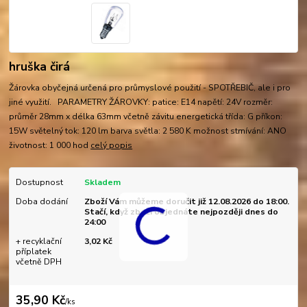
hruška čirá
Žárovka obyčejná určená pro průmyslové použití - SPOTŘEBIČ, ale i pro
jiné využití. PARAMETRY ŽÁROVKY: patice: E14 napětí: 24V rozměr:
průměr 28mm x délka 63mm včetně závitu energetická třída: G příkon:
15W světelný tok: 120 lm barva světla: 2 580 K možnost stmívání: ANO
životnost: 1 000 hod
celý popis
Dostupnost
Skladem
Doba dodání
Zboží Vám můžeme doručit již 12.08.2026 do 18:00.
Stačí, když zboží objednáte nejpozději dnes do
24:00
+ recyklační
3,02 Kč
příplatek
včetně DPH
35,90 Kč
/
ks