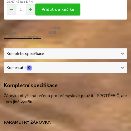
29,67 Kč
bez DPH
Přidat do košíku
Číslo produktu:
ZR024
Výrobce:
NBB
Hlídat cenu / dostupnost
Kompletní specifikace
Komentáře
0
Kompletní specifikace
Žárovka obyčejná určená pro průmyslové použití - SPOTŘEBIČ, ale
i pro jiné využití.
PARAMETRY ŽÁROVKY: