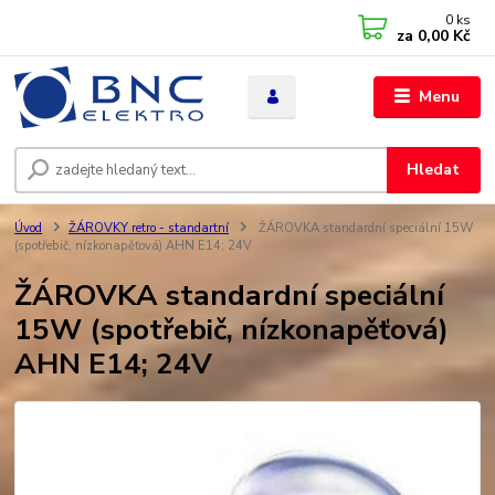
0
ks
za
0,00 Kč
Menu
Hledat
Úvod
ŽÁROVKY retro - standartní
ŽÁROVKA standardní speciální 15W
(spotřebič, nízkonapěťová) AHN E14; 24V
ŽÁROVKA standardní speciální
15W (spotřebič, nízkonapěťová)
AHN E14; 24V