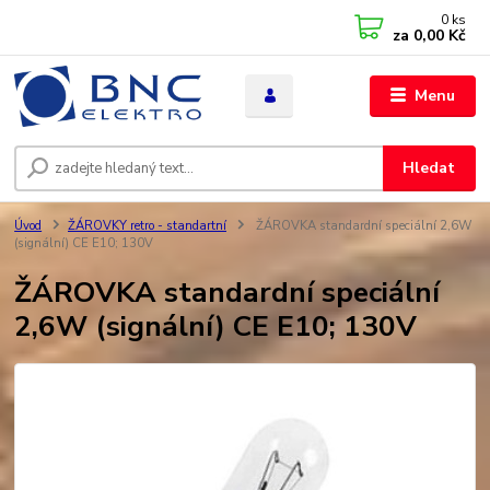
0
ks
za
0,00 Kč
Menu
Hledat
Úvod
ŽÁROVKY retro - standartní
ŽÁROVKA standardní speciální 2,6W
(signální) CE E10; 130V
ŽÁROVKA standardní speciální
2,6W (signální) CE E10; 130V