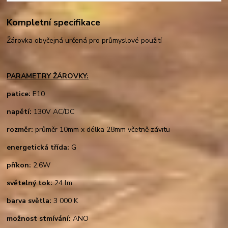
Kompletní specifikace
Žárovka obyčejná určená pro průmyslové použití
PARAMETRY ŽÁROVKY:
patice:
E10
napětí:
130V AC/DC
rozměr:
průměr 10mm x délka 28mm včetně závitu
energetická třída:
G
příkon:
2,6W
světelný tok:
24 lm
barva světla:
3 000 K
možnost stmívání:
ANO