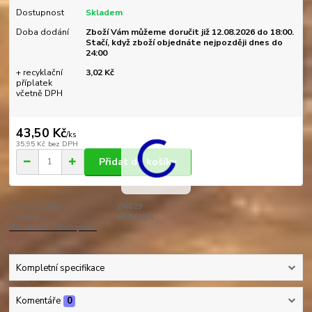
Dostupnost
Skladem
Doba dodání
Zboží Vám můžeme doručit již 12.08.2026 do 18:00.
Stačí, když zboží objednáte nejpozději dnes do
24:00
+ recyklační
3,02 Kč
příplatek
včetně DPH
43,50 Kč
/
ks
35,95 Kč
bez DPH
Přidat do košíku
Číslo produktu:
ZR029
Výrobce:
VEZALUX
Hlídat cenu / dostupnost
Kompletní specifikace
Komentáře
0