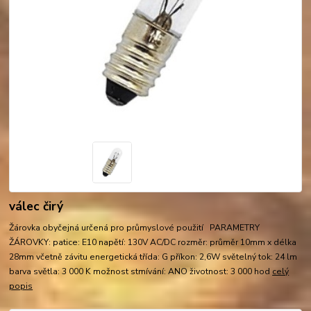
válec čirý
Žárovka obyčejná určená pro průmyslové použití PARAMETRY
ŽÁROVKY: patice: E10 napětí: 130V AC/DC rozměr: průměr 10mm x délka
28mm včetně závitu energetická třída: G příkon: 2,6W světelný tok: 24 lm
barva světla: 3 000 K možnost stmívání: ANO životnost: 3 000 hod
celý
popis