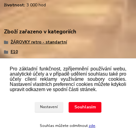
životnost:
3 000 hod
Zboží zařazeno v kategoriích
ŽÁROVKY retro - standartní
E10
Pro základní funkčnost, zpříjemnění používání webu,
analytické účely a v případě udělení souhlasu také pro
účely cílení reklamy využíváme soubory cookies.
"
Podle
zákona č. 112/mmmmm2016 Sb. o evidenci tržeb je
Nastavení vlastních preferencí cookies můžete kdykoli
prodávající povinen vystavit kupujícímu účtenku. Zároveň je
upravit odkazem ve spodní části stránek.
povinen zaevidovat přijatou tržbu u správce daně online; v
případě technického výpadku pak nejpozději do 48 hodin.“
Souhlasím
Nastavení
Upravit sběr cookies.
Souhlas můžete odmítnout
zde
.
Vytvořeno na
Eshop-rychle.cz