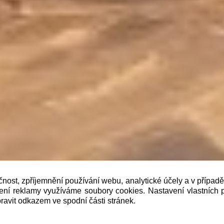
čnost, zpříjemnění používání webu, analytické účely a v případ
lení reklamy využíváme soubory cookies. Nastavení vlastních 
b je prodávající povinen vystavit kupujícímu účtenku. Zár
ravit odkazem ve spodní části stránek.
 pak nejpozději do 48 hodin.“