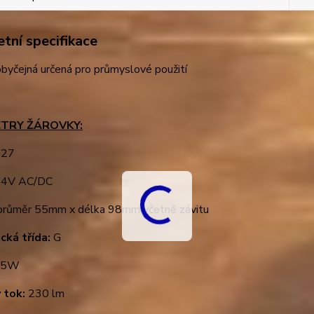
tní specifikace
byčejná určená pro průmyslové použití
TRY ŽÁROVKY:
27
4V AC/DC
růměr 55mm x délka 98mm včetně závitu
cká třída:
G
5W
 tok:
230 lm