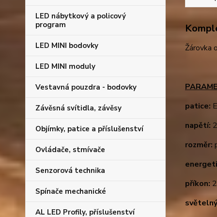
LED nábytkový a policový
program
Komple
LED MINI bodovky
Žárovka o
LED MINI moduly
PARAME
Vestavná pouzdra - bodovky
patice:
E
Závěsná svítidla, závěsy
napětí:
2
Objímky, patice a příslušenství
rozměr:
p
Ovládače, stmívače
energeti
Senzorová technika
příkon:
2
Spínače mechanické
světelný
AL LED Profily, příslušenství