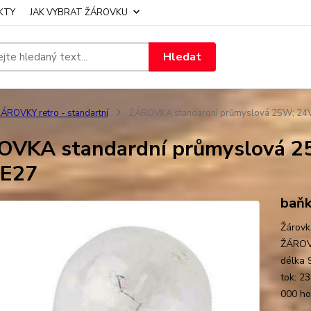
KTY
JAK VYBRAT ŽÁROVKU
Hledat
ÁROVKY retro - standartní
ŽÁROVKA standardní průmyslová 25W; 24V 
VKA standardní průmyslová 25
 E27
baňk
Žárovk
ŽÁROVK
délka 
tok: 2
000 h