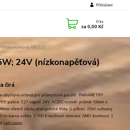
Přihlášení
0
ks
za
0,00 Kč
(nízkonapěťová) A55 E27
W; 24V (nízkonapěťová)
a čirá
a obyčejná určená pro průmyslové použití PARAMETRY
Y: patice: E27 napětí: 24V AC/DC rozměr: průměr 55mm x
98mm včetně závitu energetická třída: G příkon: 25W světelný
30 lm barva světla: 2 700 K možnost stmívání: ANO životnost: 1
od
celý popis