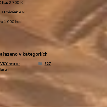
ětla:
2 700 K
 stmívání:
ANO
t:
1 000 hod
zařazeno v kategoriích
VKY retro -
E27
artní