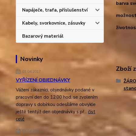
barva sv
Napáječe, trafa, příslušenství
možnost
Kabely, svorkovnice, zásuvky
životnos
Bazarový materiál
Novinky
Zboží 
01.04.2017
VYŘÍZENÍ OBJEDNÁVKY
ŽÁRO
stand
Vážení zákazníci, objednávky podané v
pracovní den do 12.00 hod. se zvolením
dopravy s dobírkou odesíláme obvykle
ještě tentýž den objednávky s př...
číst
celé
03.04.2014