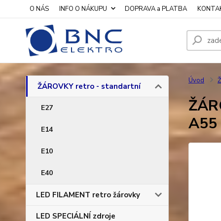
O NÁS
INFO O NÁKUPU
DOPRAVA a PLATBA
KONTA
Úvod
Ž
ŽÁROVKY retro - standartní
ŽÁRO
E27
A55
E14
E10
E40
LED FILAMENT retro žárovky
LED SPECIÁLNÍ zdroje