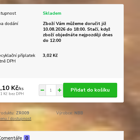
tupnost
Skladem
a dodání
Zboží Vám můžeme doručit již
10.08.2026 do 18:00. Stačí, když
zboží objednáte nejpozději dnes
do 12:00
ecyklační příplatek
3,02 Kč
tně DPH
,10 Kč
/
ks
Přidat do košíku
31 Kč
bez DPH
roduktu:
ZR009
Výrobce:
NBB
cenu / dostupnost
Komentáře
0