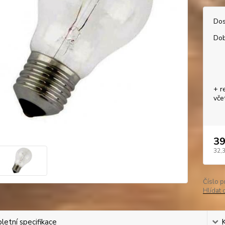
Dos
Dob
+ r
vče
39
32,
Číslo p
Hlídat 
etní specifikace