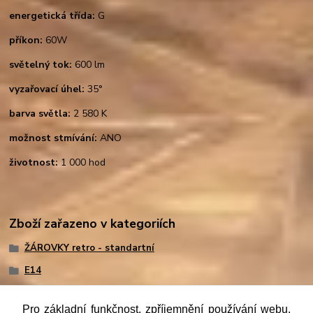
energetická třída:
G
příkon:
60W
světelný tok:
600 lm
vyzařovací úhel:
35°
barva světla:
2 580 K
možnost stmívání:
ANO
životnost:
1 000 hod
Zboží zařazeno v kategoriích
ŽÁROVKY retro - standartní
E14
Pro základní funkčnost, zpříjemnění používání webu,