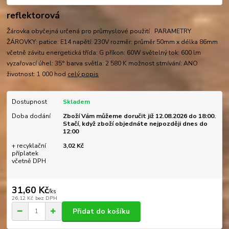
reflektorová
Žárovka obyčejná určená pro průmyslové použití PARAMETRY
ŽÁROVKY: patice: E14 napětí: 230V rozměr: průměr 50mm x délka 86mm
včetně závitu energetická třída: G příkon: 60W světelný tok: 600 lm
vyzařovací úhel: 35° barva světla: 2 580 K možnost stmívání: ANO
životnost: 1 000 hod
celý popis
Dostupnost
Skladem
Doba dodání
Zboží Vám můžeme doručit již 12.08.2026 do 18:00.
Stačí, když zboží objednáte nejpozději dnes do
12:00
+ recyklační
3,02 Kč
příplatek
včetně DPH
31,60 Kč
/
ks
26,12 Kč
bez DPH
Přidat do košíku