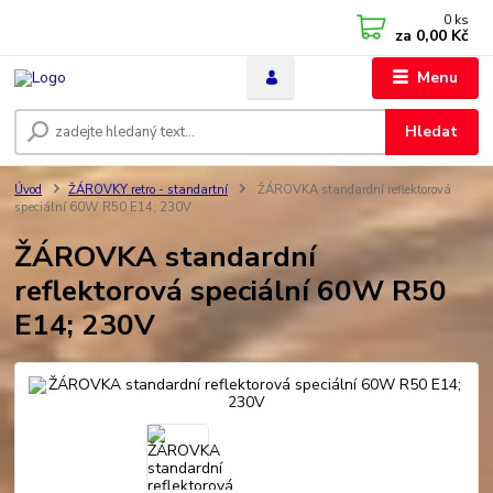
0
ks
za
0,00 Kč
Menu
Hledat
Úvod
ŽÁROVKY retro - standartní
ŽÁROVKA standardní reflektorová
speciální 60W R50 E14; 230V
ŽÁROVKA standardní
reflektorová speciální 60W R50
E14; 230V