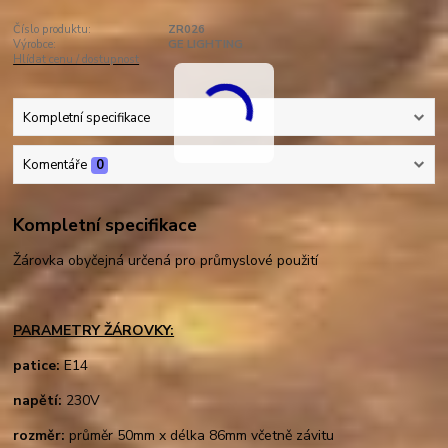
Číslo produktu:
ZR026
Výrobce:
GE LIGHTING
Hlídat cenu / dostupnost
Kompletní specifikace
Komentáře
0
Kompletní specifikace
Žárovka obyčejná určená pro průmyslové použití
PARAMETRY ŽÁROVKY:
patice:
E14
napětí:
230V
rozměr:
průměr 50mm x délka 86mm včetně závitu