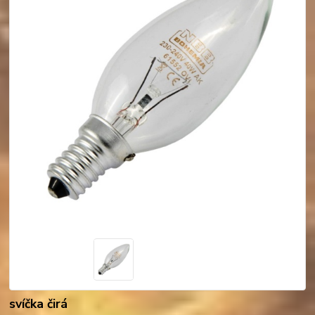
svíčka čirá