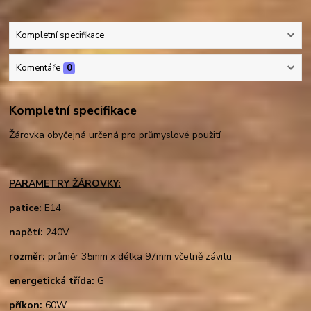
Kompletní specifikace
Komentáře
0
Kompletní specifikace
Žárovka obyčejná určená pro průmyslové použití
PARAMETRY ŽÁROVKY:
patice:
E14
napětí:
240V
rozměr:
průměr 35mm x délka 97mm včetně závitu
energetická třída:
G
příkon:
60W