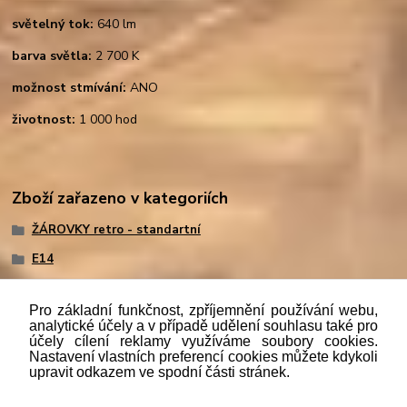
světelný tok:
640 lm
barva světla:
2 700 K
možnost stmívání:
ANO
životnost:
1 000 hod
Zboží zařazeno v kategoriích
ŽÁROVKY retro - standartní
E14
Pro základní funkčnost, zpříjemnění používání webu,
analytické účely a v případě udělení souhlasu také pro
účely cílení reklamy využíváme soubory cookies.
"
Podle
zákona č. 112/mmmmm2016 Sb. o evidenci tržeb je
Nastavení vlastních preferencí cookies můžete kdykoli
prodávající povinen vystavit kupujícímu účtenku. Zároveň je
upravit odkazem ve spodní části stránek.
povinen zaevidovat přijatou tržbu u správce daně online; v
případě technického výpadku pak nejpozději do 48 hodin.“