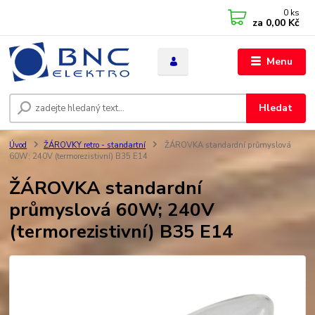
0
ks
za
0,00 Kč
Menu
Hledat
Úvod
ŽÁROVKY retro - standartní
ŽÁROVKA standardní průmyslová
60W; 240V (termorezistivní) B35 E14
ŽÁROVKA standardní
průmyslová 60W; 240V
(termorezistivní) B35 E14