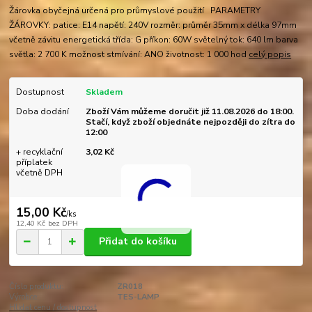
Žárovka obyčejná určená pro průmyslové použití PARAMETRY
ŽÁROVKY: patice: E14 napětí: 240V rozměr: průměr 35mm x délka 97mm
včetně závitu energetická třída: G příkon: 60W světelný tok: 640 lm barva
světla: 2 700 K možnost stmívání: ANO životnost: 1 000 hod
celý popis
Dostupnost
Skladem
Doba dodání
Zboží Vám můžeme doručit již 11.08.2026 do 18:00.
Stačí, když zboží objednáte nejpozději do zítra do
12:00
+ recyklační
3,02 Kč
příplatek
včetně DPH
15,00 Kč
/
ks
12,40 Kč
bez DPH
Přidat do košíku
Číslo produktu:
ZR018
Výrobce:
TES-LAMP
Hlídat cenu / dostupnost