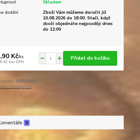
tupnost
Skladem
a dodání
Zboží Vám můžeme doručit již
10.08.2026 do 18:00. Stačí, když
zboží objednáte nejpozději dnes
do 12:00
,90 Kč
/
ks
Přidat do košíku
95 Kč
bez DPH
roduktu:
000510NA
Výrobce:
EMOS
cenu / dostupnost
Komentáře
0