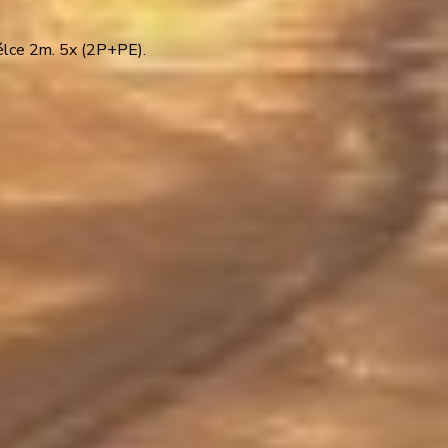
élce 2m. 5x (2P+PE).