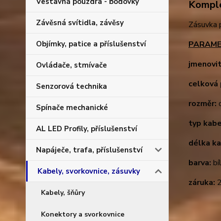
Vestavná pouzdra - bodovky
Komple
Závěsná svítidla, závěsy
Zásuvka p
PARAME
Objímky, patice a příslušenství
jmenovit
Ovládače, stmívače
celková 
Senzorová technika
rozměr:
d
Spínače mechanické
typ kabe
AL LED Profily, příslušenství
délka ka
Napáječe, trafa, příslušenství
barva:
bí
Kabely, svorkovnice, zásuvky
záruka:
2
Kabely, šňůry
Konektory a svorkovnice