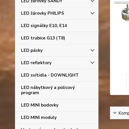
LED žárovky SANDY
LED žárovky PHILIPS
LED signálky E10, E14
LED trubice G13 (T8)
LED pásky
LED reflektory
LED svítidla - DOWNLIGHT
LED nábytkový a policový
program
LED MINI bodovky
Kompl
LED MINI moduly