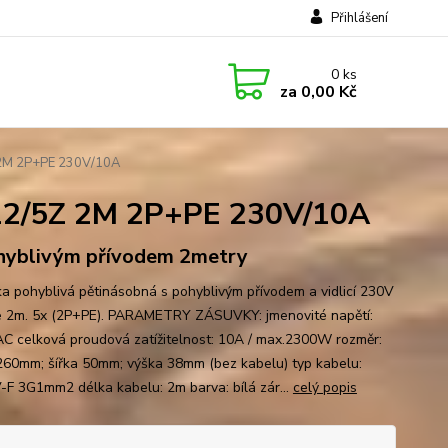
Přihlášení
0
ks
za
0,00 Kč
 2M 2P+PE 230V/10A
512/5Z 2M 2P+PE 230V/10A
hyblivým přívodem 2metry
a pohyblivá pětinásobná s pohyblivým přívodem a vidlicí 230V
e 2m. 5x (2P+PE). PARAMETRY ZÁSUVKY: jmenovité napětí:
C celková proudová zatížitelnost: 10A / max.2300W rozměr:
260mm; šířka 50mm; výška 38mm (bez kabelu) typ kabelu:
F 3G1mm2 délka kabelu: 2m barva: bílá zár...
celý popis