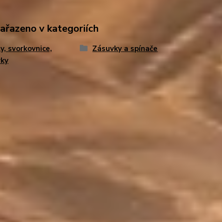
zařazeno v kategoriích
y, svorkovnice,
Zásuvky a spínače
vky