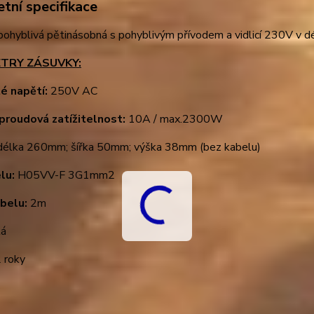
tní specifikace
ohyblivá pětinásobná s pohyblivým přívodem a vidlicí 230V v d
TRY ZÁSUVKY:
é napětí:
250V AC
proudová zatížitelnost:
10A / max.2300W
élka 260mm; šířka 50mm; výška 38mm (bez kabelu)
lu:
H05VV-F 3G1mm2
belu:
2m
lá
 roky