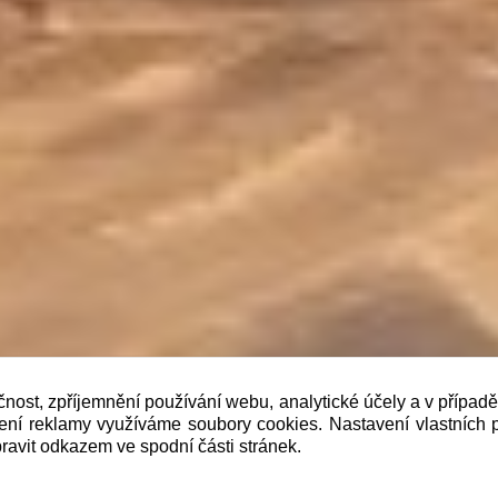
čnost, zpříjemnění používání webu, analytické účely a v případ
lení reklamy využíváme soubory cookies. Nastavení vlastních 
b je prodávající povinen vystavit kupujícímu účtenku. Zár
ravit odkazem ve spodní části stránek.
 pak nejpozději do 48 hodin.“