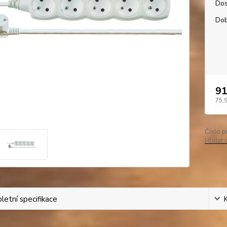
Dos
Dob
91
75,
Číslo p
Hlídat 
etní specifikace