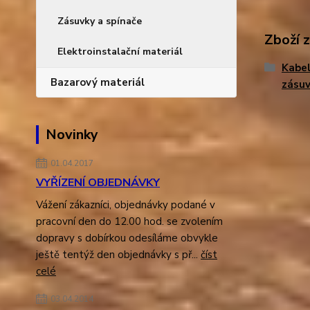
Zásuvky a spínače
Zboží 
Elektroinstalační materiál
Kabel
Bazarový materiál
zásu
Novinky
01.04.2017
VYŘÍZENÍ OBJEDNÁVKY
Vážení zákazníci, objednávky podané v
pracovní den do 12.00 hod. se zvolením
dopravy s dobírkou odesíláme obvykle
ještě tentýž den objednávky s př...
číst
celé
03.04.2014