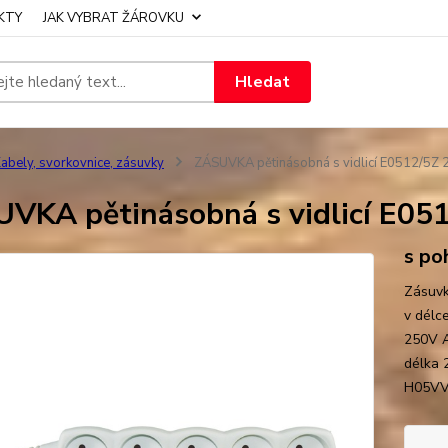
KTY
JAK VYBRAT ŽÁROVKU
Hledat
abely, svorkovnice, zásuvky
ZÁSUVKA pětinásobná s vidlicí E0512/5Z
VKA pětinásobná s vidlicí E0
s po
Zásuvk
v délc
250V A
délka 
H05VV-