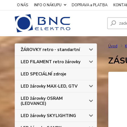
O NÁS
INFO O NÁKUPU
DOPRAVA a PLATBA
KONTA
Úvod
K
ŽÁROVKY retro - standartní
ZÁSU
LED FILAMENT retro žárovky
LED SPECIÁLNÍ zdroje
LED žárovky MAX-LED, GTV
LED žárovky OSRAM
(LEDVANCE)
LED žárovky SKYLIGHTING