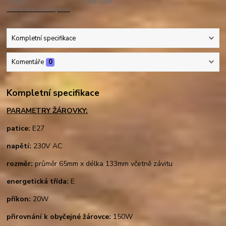
Výrobce:
CENTURY
Hlídat cenu / dostupnost
Kompletní specifikace
Komentáře
0
Kompletní specifikace
PARAMETRY ŽÁROVKY:
patice:
E27
napětí:
230V AC
rozměr:
průměr 65mm x délka 133mm včetně závitu
energetická třída:
E
příkon:
20W
přirovnání k obyčejné žárovce:
150W