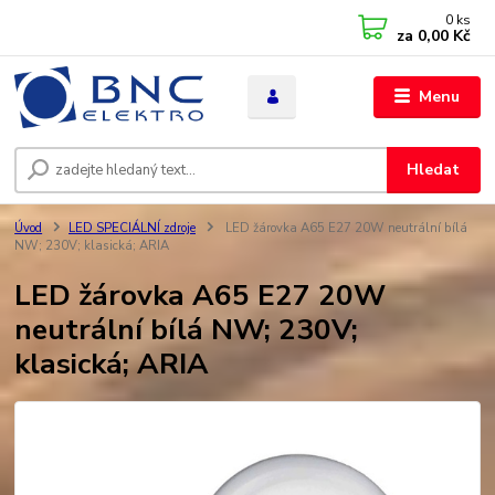
0
ks
za
0,00 Kč
Menu
Hledat
Úvod
LED SPECIÁLNÍ zdroje
LED žárovka A65 E27 20W neutrální bílá
NW; 230V; klasická; ARIA
LED žárovka A65 E27 20W
neutrální bílá NW; 230V;
klasická; ARIA