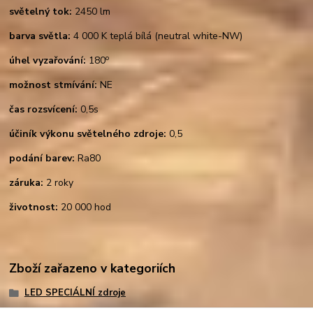
světelný tok:
2450 lm
barva světla:
4 000 K teplá bílá (neutral white-NW)
o
úhel vyzařování:
180
možnost stmívání:
NE
čas rozsvícení:
0,5s
účiník výkonu světelného zdroje:
0,5
podání barev:
Ra80
záruka:
2 roky
životnost:
20 000 hod
Zboží zařazeno v kategoriích
LED SPECIÁLNÍ zdroje