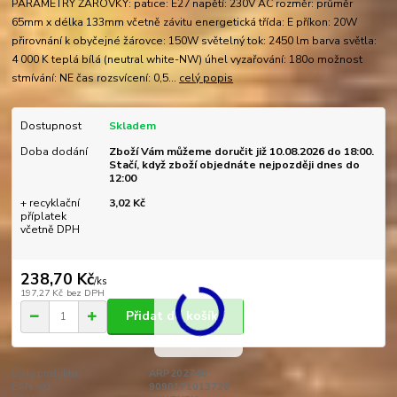
PARAMETRY ŽÁROVKY: patice: E27 napětí: 230V AC rozměr: průměr
65mm x délka 133mm včetně závitu energetická třída: E příkon: 20W
přirovnání k obyčejné žárovce: 150W světelný tok: 2450 lm barva světla:
4 000 K teplá bílá (neutral white-NW) úhel vyzařování: 180o možnost
stmívání: NE čas rozsvícení: 0,5...
celý popis
Dostupnost
Skladem
Doba dodání
Zboží Vám můžeme doručit již 10.08.2026 do 18:00.
Stačí, když zboží objednáte nejpozději dnes do
12:00
+ recyklační
3,02 Kč
příplatek
včetně DPH
238,70 Kč
/
ks
197,27 Kč
bez DPH
Přidat do košíku
Číslo produktu:
ARP202740
EAN kód:
9090171013726