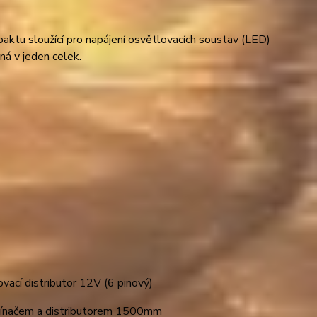
aktu sloužící pro napájení osvětlovacích soustav (LED)
á v jeden celek.
ací distributor 12V (6 pinový)
pínačem a distributorem 1500mm