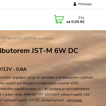
Přihlášení
0
ks
za
0,00 Kč
rem JST-M 6W DC (230/12V) do zásuvky
tributorem JST-M 6W DC
/12V - 0,6A
ormátor (napájecí zdroj) se spínačem a distributorem v jednom
tu sloužící pro napájení osvětlovacích soustav (LED)
směrného napětí systému JST-M. Sestava je nerozebiratelně
á v jeden celek. PARAMETRY SESTAVY: vstupní napětí: 110-
C výstupní napětí: 12V DC výstupní proud:...
celý popis