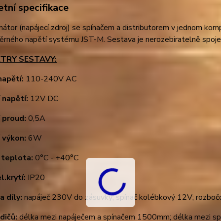
tní specifikace
átor (napájecí zdroj) se spínačem a distributorem v jednom komp
rného napětí systému JST-M. Sestava je nerozebiratelně spojen
TRY SESTAVY:
napětí:
110-240V AC
 napětí:
12V DC
 proud:
0,5A
 výkon:
6W
 teplota:
0°C - +40°C
l.krytí:
IP20
a díly:
napáječ 230V do zásuvky; spínač kolébkový 12V; rozbočov
dičů:
délka mezi napáječem a spínačem 1500mm; délka mezi s