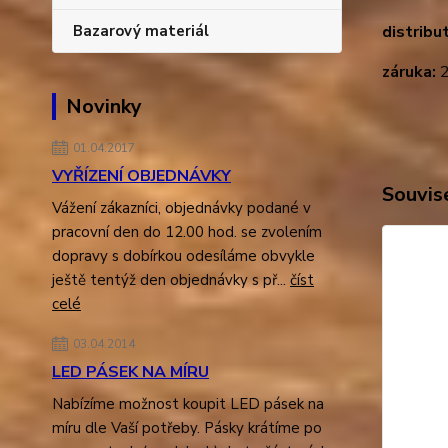
Bazarový materiál
distribu
záruka:
2
Novinky
01.04.2017
VYŘÍZENÍ OBJEDNÁVKY
Souvise
Vážení zákazníci, objednávky podané v
pracovní den do 12.00 hod. se zvolením
dopravy s dobírkou odesíláme obvykle
ještě tentýž den objednávky s př...
číst
celé
03.04.2014
LED PÁSEK NA MÍRU
Nabízíme možnost koupit LED pásek na
míru dle Vaší potřeby. Pásky krátíme po