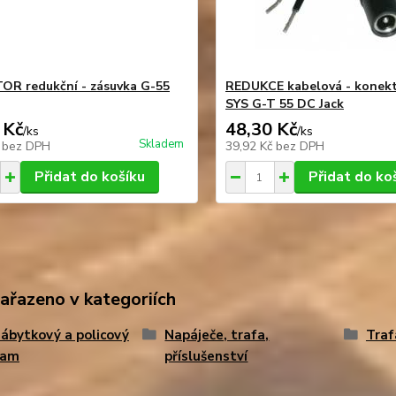
R redukční - zásuvka G-55
REDUKCE kabelová - konekt
SYS G-T 55 DC Jack
 Kč
48,30 Kč
/
ks
/
ks
Skladem
č
bez DPH
39,92 Kč
bez DPH
Přidat do košíku
Přidat do ko
zařazeno v kategoriích
ábytkový a policový
Napáječe, trafa,
Traf
ram
příslušenství