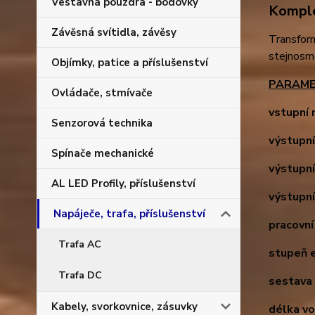
Vestavná pouzdra - bodovky
Komple
Závěsná svítidla, závěsy
Transform
stejnosmě
Objímky, patice a příslušenství
PARAME
Ovládače, stmívače
vstupní 
Senzorová technika
výstupní
Spínače mechanické
výstupní
AL LED Profily, příslušenství
výstupní
Napáječe, trafa, příslušenství
pracovní
Trafa AC
stupeň e
Trafa DC
sestava 
Kabely, svorkovnice, zásuvky
délka vo