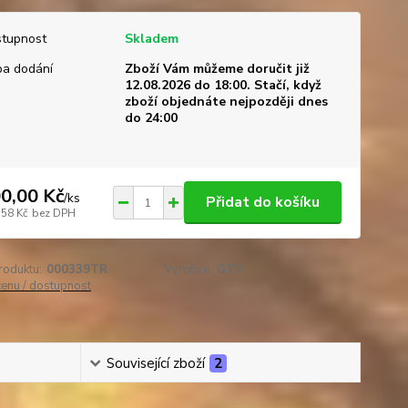
tupnost
Skladem
a dodání
Zboží Vám můžeme doručit již
12.08.2026 do 18:00. Stačí, když
zboží objednáte nejpozději dnes
do 24:00
0,00 Kč
/
ks
Přidat do košíku
,58 Kč
bez DPH
roduktu:
000339TR
Výrobce:
GTV
cenu / dostupnost
Související zboží
2