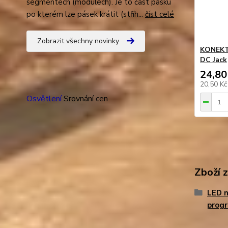
segmentech (modulech). Je to část pásku
po kterém lze pásek krátit (stříh...
číst celé
Zobrazit všechny novinky
KONEKTO
DC Jack
24,80
20,50 K
Osvětlení
Srovnání cen
Zboží 
LED n
prog