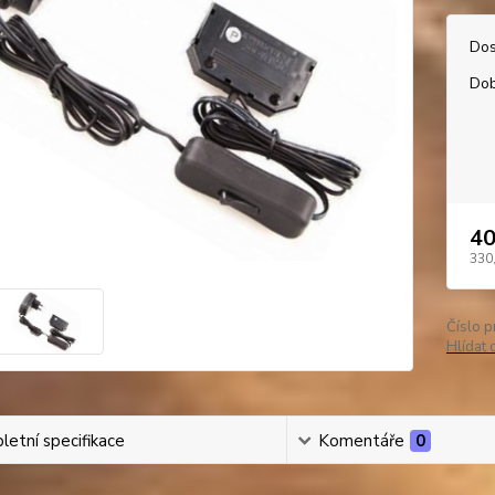
Dos
Dob
40
330
Číslo p
Hlídat 
etní specifikace
Komentáře
0