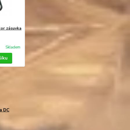
or zásuvka
Skladem
šíku
a DC