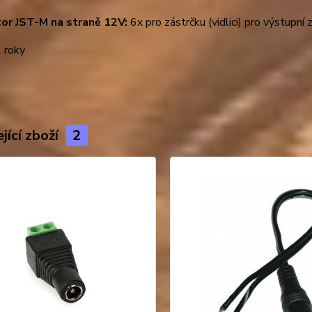
tor JST-M na straně 12V:
6x pro zástrčku (vidlici) pro výstupní za
 roky
jící zboží
2