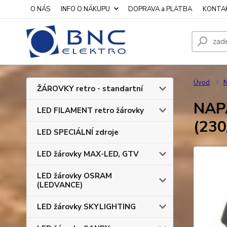
O NÁS
INFO O NÁKUPU
DOPRAVA a PLATBA
KONTA
Úvod
N
ŽÁROVKY retro - standartní
NAPÁ
LED FILAMENT retro žárovky
(230
LED SPECIÁLNÍ zdroje
LED žárovky MAX-LED, GTV
LED žárovky OSRAM
(LEDVANCE)
LED žárovky SKYLIGHTING