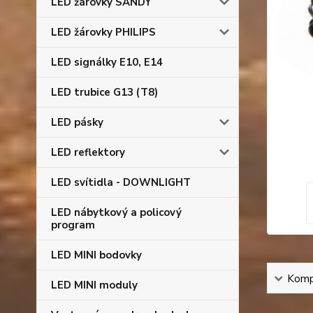
LED žárovky SANDY
LED žárovky PHILIPS
LED signálky E10, E14
LED trubice G13 (T8)
LED pásky
LED reflektory
LED svítidla - DOWNLIGHT
LED nábytkový a policový
program
LED MINI bodovky
Kompl
LED MINI moduly