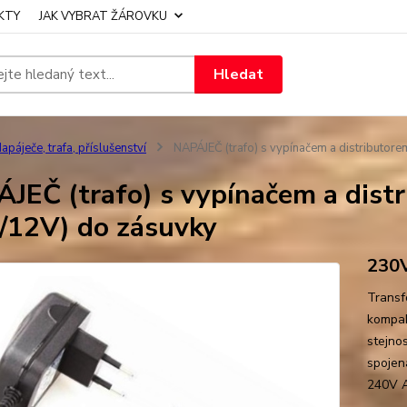
KTY
JAK VYBRAT ŽÁROVKU
Hledat
apáječe, trafa, příslušenství
NAPÁJEČ (trafo) s vypínačem a distributo
JEČ (trafo) s vypínačem a dis
/12V) do zásuvky
230V
Transf
kompak
stejno
spojen
240V A