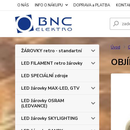
O NÁS
INFO O NÁKUPU
DOPRAVA a PLATBA
KONTA
Úvod
O
ŽÁROVKY retro - standartní
OBJÍ
LED FILAMENT retro žárovky
LED SPECIÁLNÍ zdroje
LED žárovky MAX-LED, GTV
LED žárovky OSRAM
(LEDVANCE)
LED žárovky SKYLIGHTING