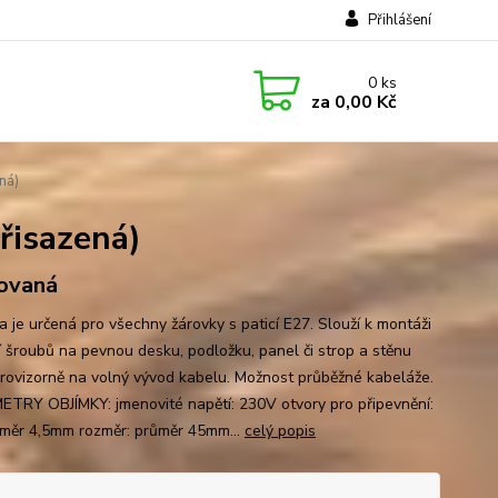
Přihlášení
0
ks
za
0,00 Kč
ná)
řisazená)
ovaná
a je určená pro všechny žárovky s paticí E27. Slouží k montáži
 šroubů na pevnou desku, podložku, panel či strop a stěnu
rovizorně na volný vývod kabelu. Možnost průběžné kabeláže.
TRY OBJÍMKY: jmenovité napětí: 230V otvory pro připevnění:
ůměr 4,5mm rozměr: průměr 45mm...
celý popis