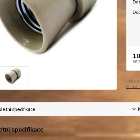
Dos
Dob
10
86,
Číslo p
Hlídat 
etní specifikace
tní specifikace