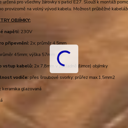
e určená pro všechny žárovky s paticí E27. Slouží k montáži pomo
bo provizorně na volný vývod kabelu. Možnost průběžné kabeláž
TRY OBJÍMKY:
é napětí:
230V
ro připevnění:
2x; průměr 4,5mm
růměr 45mm; výška 57mm
o vstup kabelů:
2x 7,8mm v základně (limce) objímky
elnost vodiče:
přes šroubové svorky; průřez max.1,5mm2
:
keramika glazovaná
lá