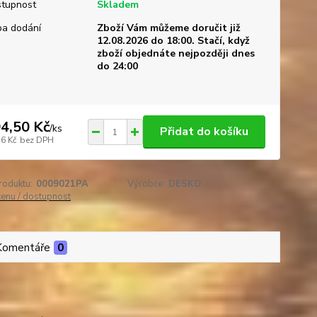
tupnost
Skladem
a dodání
Zboží Vám můžeme doručit již
12.08.2026 do 18:00. Stačí, když
zboží objednáte nejpozději dnes
do 24:00
4,50 Kč
/
ks
Přidat do košíku
36 Kč
bez DPH
roduktu:
0009021PA
Výrobce:
DESKO
cenu / dostupnost
Komentáře
0