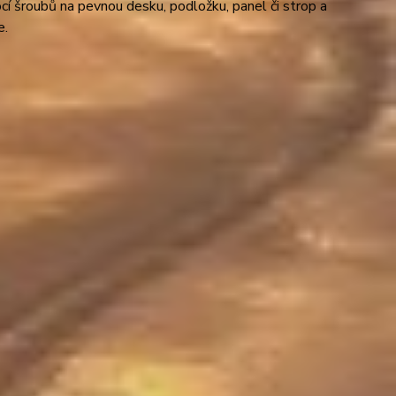
cí šroubů na pevnou desku, podložku, panel či strop a
e.