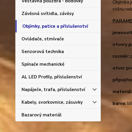
Vestavná pouzdra - bodovky
Objímka j
stěnu ne
Závěsná svítidla, závěsy
PARAME
Objímky, patice a příslušenství
jmenovit
Ovládače, stmívače
otvory p
Senzorová technika
rozměr:
p
Spínače mechanické
otvor pr
AL LED Profily, příslušenství
připojit
Napáječe, trafa, příslušenství
materiál
Kabely, svorkovnice, zásuvky
barva:
bí
Bazarový materiál