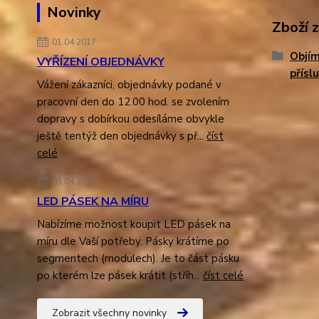
Novinky
Zboží 
01.04.2017
Objím
VYŘÍZENÍ OBJEDNÁVKY
přísl
Vážení zákazníci, objednávky podané v
pracovní den do 12.00 hod. se zvolením
dopravy s dobírkou odesíláme obvykle
ještě tentýž den objednávky s př...
číst
celé
03.04.2014
LED PÁSEK NA MÍRU
Nabízíme možnost koupit LED pásek na
míru dle Vaší potřeby. Pásky krátíme po
segmentech (modulech). Je to část pásku
po kterém lze pásek krátit (stříh...
číst celé
Zobrazit všechny novinky