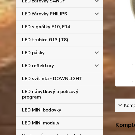
LED žárovky SANDY
LED žárovky PHILIPS
LED signálky E10, E14
LED trubice G13 (T8)
LED pásky
LED reflektory
LED svítidla - DOWNLIGHT
LED nábytkový a policový
program
Kompl
LED MINI bodovky
LED MINI moduly
Komple