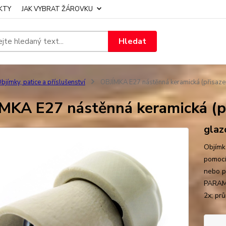
KTY
JAK VYBRAT ŽÁROVKU
Hledat
bjímky, patice a příslušenství
OBJÍMKA E27 nástěnná keramická (přisaze
MKA E27 nástěnná keramická (p
glaz
Objímk
pomocí
nebo p
PARAME
2x; pr