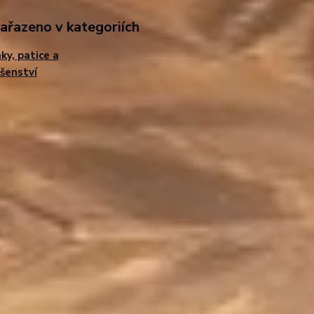
zařazeno v kategoriích
ky, patice a
ušenství