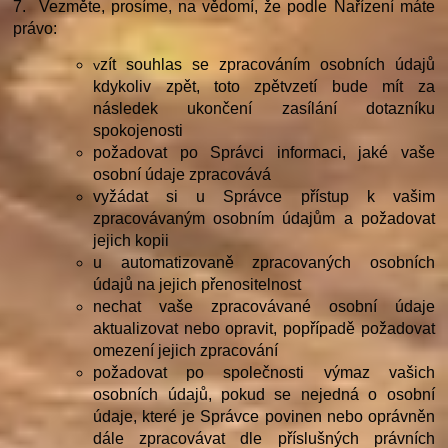
7. Vezměte, prosíme, na vědomí, že podle Nařízení máte
právo:
v
zít souhlas se zpracováním osobních údajů
kdykoliv zpět, toto zpětvzetí bude mít za
následek ukončení zasílání dotazníku
spokojenosti
požadovat po Správci informaci, jaké vaše
osobní údaje zpracovává
vyžádat si u Správce přístup k vašim
zpracovávaným osobním údajům a požadovat
jejich kopii
u automatizovaně zpracovaných osobních
údajů na jejich přenositelnost
nechat vaše zpracovávané osobní údaje
aktualizovat nebo opravit, popřípadě požadovat
omezení jejich zpracování
požadovat po společnosti výmaz vašich
osobních údajů, pokud se nejedná o osobní
údaje, které je Správce povinen nebo oprávněn
dále zpracovávat dle příslušných právních