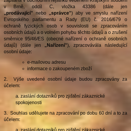
zapsaná v obchodním rejstříku vedeném Krajským soudem
v Brně, oddíl C, vložka 43386 (dále jen
„prodávající“
nebo
„správce“
) aby ve smyslu nařízení
Evropského parlamentu a Rady (EU) č. 2016/679 o
ochraně fyzických osob v souvislosti se zpracováním
osobních údajů a o volném pohybu těchto údajů a o zrušení
směrnice 95/46/ES (obecné nařízení o ochraně osobních
údajů) (dále jen
„Nařízení“
), zpracovávála následující
osobní údaje:
e-mailovou adresu
informace o zakoupeném zboží
2. Výše uvedené osobní údaje budou zpracovány za
účelem:
a. zaslání dotazníků pro zjištění zákaznické
spokojenosti
3. Souhlas udělujete na zpracování po dobu 60 dní a to za
účelem:
a. zaslání dotazníků pro zjištění zákaznické