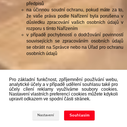
předpisů
na účinnou soudní ochranu, pokud máte za to,
že vaše práva podle Nařízení byla porušena v
důsledku zpracování vašich osobních údajů v
rozporu s tímto Nařízením
v případě pochybností o dodržování povinností
souvisejících se zpracováním osobních údajů
se obrátit na Správce nebo na Úřad pro ochranu
osobních údajů
Pro základní funkčnost, zpříjemnění používání webu,
analytické účely a v případě udělení souhlasu také pro
účely cílení reklamy využíváme soubory cookies.
"
Podle
zákona č. 112/mmmmm2016 Sb. o evidenci tržeb je
Nastavení vlastních preferencí cookies můžete kdykoli
prodávající povinen vystavit kupujícímu účtenku. Zároveň je
upravit odkazem ve spodní části stránek.
povinen zaevidovat přijatou tržbu u správce daně online; v
případě technického výpadku pak nejpozději do 48 hodin.“
Souhlasím
Nastavení
Upravit sběr cookies.