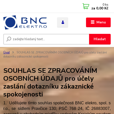
0
ks
za
0,00 Kč
Menu
Hledat
Úvod
SOUHLAS SE ZPRACOVÁNÍM OSOBNÍCH ÚDAJŮ pro účely zaslání
dotazníku zákaznické spokojenosti
SOUHLAS SE ZPRACOVÁNÍM
OSOBNÍCH ÚDAJŮ pro účely
zaslání dotazníku zákaznické
spokojenosti
1. Udělujete tímto souhlas společnosti BNC elekro, spol. s
r.o., se sídlem Pravčice 130; PSČ 768 24, IČ 26883007,