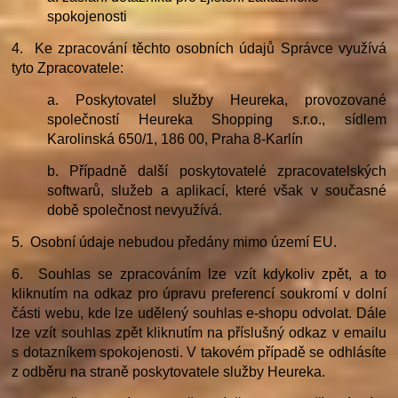
spokojenosti
4. Ke zpracování těchto osobních údajů Správce využívá
tyto Zpracovatele:
a. Poskytovatel služby Heureka, provozované
společností Heureka Shopping s.r.o., sídlem
Karolinská 650/1, 186 00, Praha 8-Karlín
b. Případně další poskytovatelé zpracovatelských
softwarů, služeb a aplikací, které však v současné
době společnost nevyužívá.
5. Osobní údaje nebudou předány mimo území EU.
6. Souhlas se zpracováním lze vzít kdykoliv zpět, a to
kliknutím na odkaz pro úpravu preferencí soukromí v dolní
části webu, kde lze udělený souhlas e-shopu odvolat. Dále
lze vzít souhlas zpět kliknutím na příslušný odkaz v emailu
s dotazníkem spokojenosti. V takovém případě se odhlásíte
z odběru na straně poskytovatele služby Heureka.