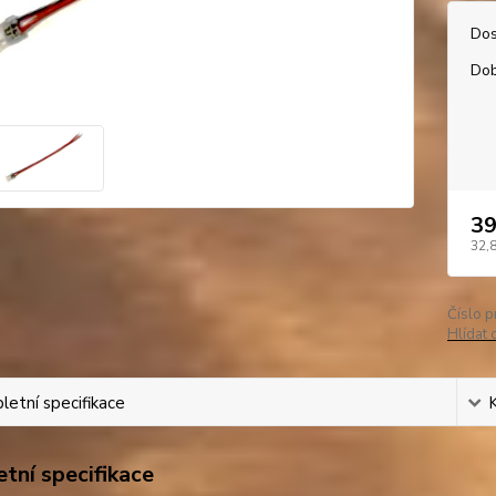
Dos
Dob
39
32,
Číslo p
Hlídat 
etní specifikace
tní specifikace