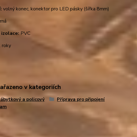
í:
volný konec, konektor pro LED pásky (šířka 8mm)
rná
 izolace:
PVC
 roky
zařazeno v kategoriích
ábytkový a policový
Příprava pro připojení
ram