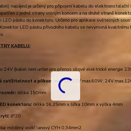
abel) napájecí je určený pro připojení kabelu do elektroinstala
 opatřen z jedné strany volným koncem a na druhé straně konek
 LED pásku do konektoru. Určeno pro aplikace světelných soust
 Konektor LED pásku přívodního kabelu se nevyrovná kvalitnímu
u.
TRY KABELU:
o 24V (kabel není určen pro přenos silové elektrické energie 2
 zatížitelnost a příkon:
max 5A; 12V max.60W; 24V max.1
rozměr:
délka 150mm
LED konektoru:
délka 16,25mm x šířka 10mm x výška 4mm
rytí:
IP20
elu:
měděný vodič lanový CYH 0,34mm2