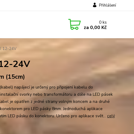
Přihlášení
0
ks
za
0,00 Kč
M; 12-24V
 12-24V
m (15cm)
(kabel) napájecí je určený pro připojení kabelu do
oinstalační svorky nebo transformátoru a dále na LED pásek
abel je opatřen z jedné strany volným koncem a na druhé
 konektorem pro LED pásky 8mm. Jednoduchá aplikace
tím LED pásku do konektoru. Určeno pro aplikace svět...
celý