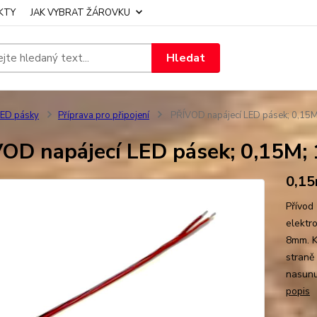
KTY
JAK VYBRAT ŽÁROVKU
Hledat
ED pásky
Příprava pro připojení
PŘÍVOD napájecí LED pásek; 0,15
OD napájecí LED pásek; 0,15M;
0,15
Přívod 
elektr
8mm. K
straně
nasunu
popis