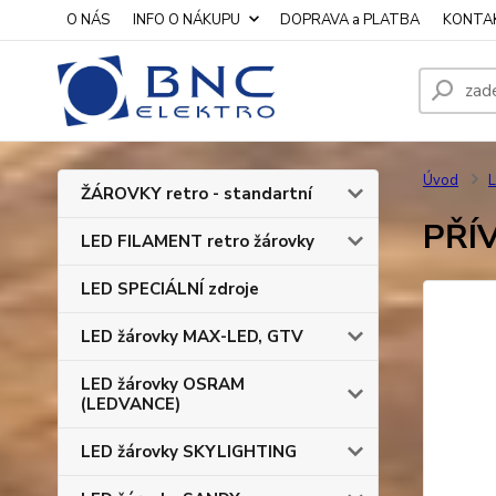
O NÁS
INFO O NÁKUPU
DOPRAVA a PLATBA
KONTA
Úvod
L
ŽÁROVKY retro - standartní
PŘÍV
LED FILAMENT retro žárovky
LED SPECIÁLNÍ zdroje
LED žárovky MAX-LED, GTV
LED žárovky OSRAM
(LEDVANCE)
LED žárovky SKYLIGHTING