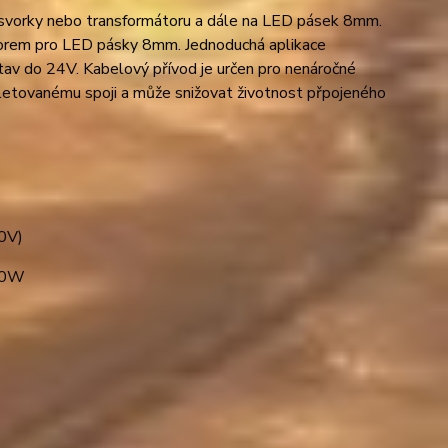
ční svorky nebo transformátoru a dále na LED pásek 8mm.
torem pro LED pásky 8mm. Jednoduchá aplikace
av do 24V. Kabelový přívod je určen pro nenáročné
 letovanému spoji a může snižovat životnost přpojeného
30V)
20W