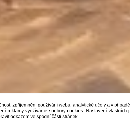
čnost, zpříjemnění používání webu, analytické účely a v případ
lení reklamy využíváme soubory cookies. Nastavení vlastních 
b je prodávající povinen vystavit kupujícímu účtenku. Zár
ravit odkazem ve spodní části stránek.
 pak nejpozději do 48 hodin.“