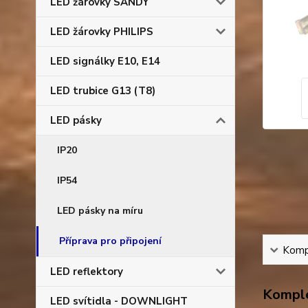
LED žárovky SANDY
LED žárovky PHILIPS
LED signálky E10, E14
LED trubice G13 (T8)
LED pásky
IP20
IP54
LED pásky na míru
Příprava pro připojení
Kompl
LED reflektory
Komple
LED svítidla - DOWNLIGHT