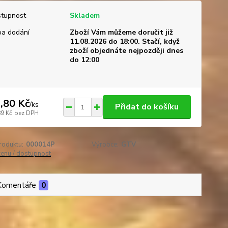
tupnost
Skladem
a dodání
Zboží Vám můžeme doručit již
11.08.2026 do 18:00. Stačí, když
zboží objednáte nejpozději dnes
do 12:00
,80 Kč
/
ks
Přidat do košíku
89 Kč
bez DPH
roduktu:
000014P
Výrobce:
GTV
cenu / dostupnost
Komentáře
0