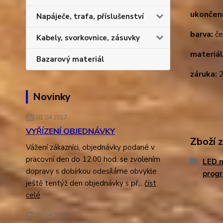
ukončen
Napáječe, trafa, příslušenství
barva:
če
Kabely, svorkovnice, zásuvky
materiál
Bazarový materiál
záruka:
2
Novinky
01.04.2017
VYŘÍZENÍ OBJEDNÁVKY
Zboží 
Vážení zákazníci, objednávky podané v
pracovní den do 12.00 hod. se zvolením
LED n
dopravy s dobírkou odesíláme obvykle
prog
ještě tentýž den objednávky s př...
číst
celé
03.04.2014