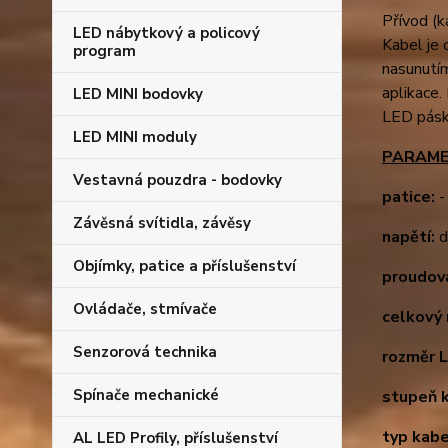
Přívod (k
LED nábytkový a policový
Kabel je
program
nasunutím
aplikace.
LED MINI bodovky
LED pásk
LED MINI moduly
PARAME
Vestavná pouzdra - bodovky
patice:
-
Závěsná svítidla, závěsy
napětí:
d
Objímky, patice a příslušenství
proudová
Ovládače, stmívače
celkový 
Senzorová technika
rozměr 
Spínače mechanické
stupeň k
typ kab
AL LED Profily, příslušenství