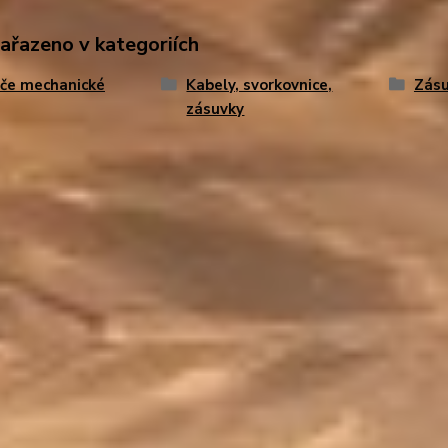
zařazeno v kategoriích
če mechanické
Kabely, svorkovnice,
Zásu
zásuvky