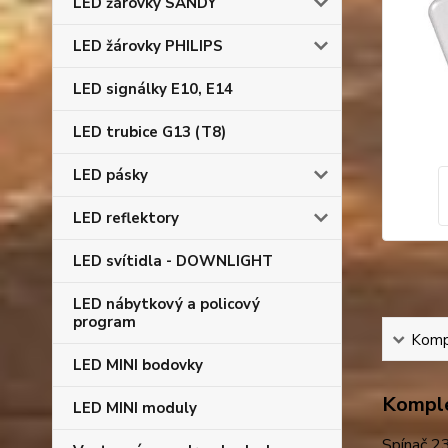
LED žárovky SANDY
LED žárovky PHILIPS
LED signálky E10, E14
LED trubice G13 (T8)
LED pásky
LED reflektory
LED svítidla - DOWNLIGHT
LED nábytkový a policový
program
Kompl
LED MINI bodovky
Komple
LED MINI moduly
Spínač 23