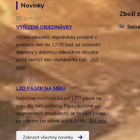
Novinky
Zboží 
01.04.2017
Spína
VYŘÍZENÍ OBJEDNÁVKY
Vážení zákazníci, objednávky podané v
pracovní den do 12.00 hod. se zvolením
dopravy s dobírkou odesíláme obvykle
ještě tentýž den objednávky s př...
číst
celé
03.04.2014
LED PÁSEK NA MÍRU
Nabízíme možnost koupit LED pásek na
míru dle Vaší potřeby. Pásky krátíme po
segmentech (modulech). Je to část pásku
po kterém lze pásek krátit (stříh...
číst celé
Zobrazit všechny novinky