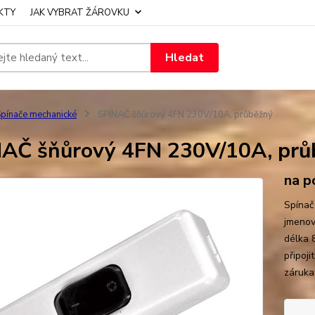
KTY
JAK VYBRAT ŽÁROVKU
Hledat
pínače mechanické
SPÍNAČ šňůrový 4FN 230V/10A, průběžný
AČ šňůrový 4FN 230V/10A, prů
na p
Spínač
jmenov
délka 
připoj
záruka