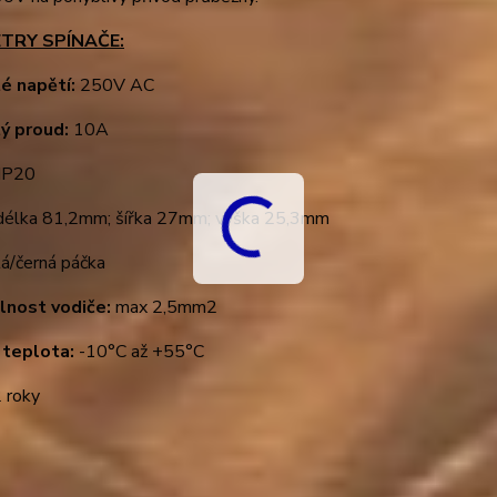
TRY SPÍNAČE:
é napětí:
250V AC
ý proud:
10A
IP20
élka 81,2mm; šířka 27mm; výška 25,3mm
lá/černá páčka
elnost vodiče:
max 2,5mm2
 teplota:
-10°C až +55°C
 roky