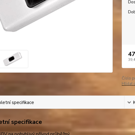
Dos
Dob
47
39,
Číslo p
Hlídat 
etní specifikace
tní specifikace
0V na pohyblivý přívod průběžný.