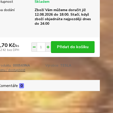
tupnost
Skladem
a dodání
Zboží Vám můžeme doručit již
12.08.2026 do 18:00. Stačí, když
zboží objednáte nejpozději dnes
do 24:00
,70 Kč
/
ks
Přidat do košíku
42 Kč
bez DPH
roduktu:
000569NA
Výrobce:
TESLA
cenu / dostupnost
Komentáře
0