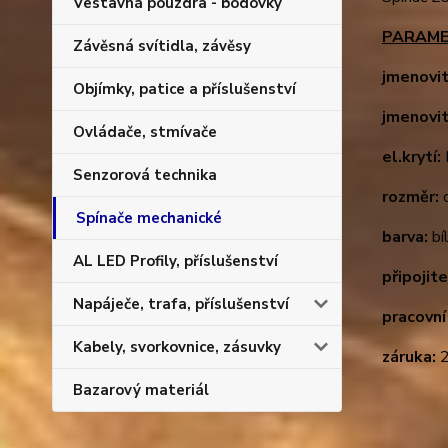
Vestavná pouzdra - bodovky
PARAME
Závěsná svítidla, závěsy
jmenovit
Objímky, patice a příslušenství
jmenovit
Ovládače, stmívače
el.krytí:
Senzorová technika
rozměr:
d
Spínače mechanické
barva:
bí
AL LED Profily, příslušenství
připojit
Napáječe, trafa, příslušenství
pracovní
Kabely, svorkovnice, zásuvky
záruka:
2
Bazarový materiál