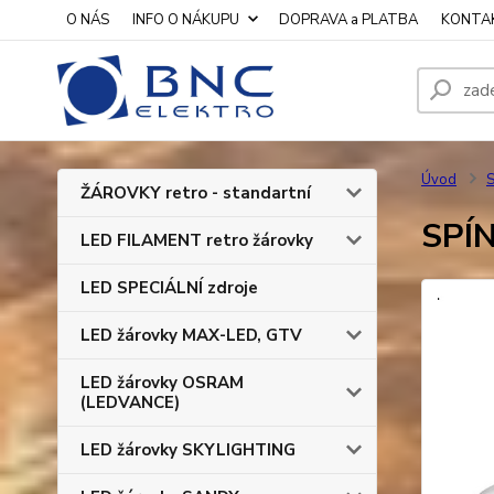
O NÁS
INFO O NÁKUPU
DOPRAVA a PLATBA
KONTA
Úvod
S
ŽÁROVKY retro - standartní
SPÍN
LED FILAMENT retro žárovky
LED SPECIÁLNÍ zdroje
LED žárovky MAX-LED, GTV
LED žárovky OSRAM
(LEDVANCE)
LED žárovky SKYLIGHTING