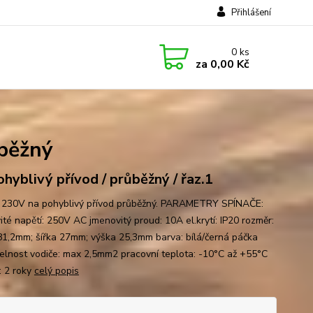
Přihlášení
0
ks
za
0,00 Kč
běžný
ohyblivý přívod / průběžný / řaz.1
 230V na pohyblivý přívod průběžný. PARAMETRY SPÍNAČE:
ité napětí: 250V AC jmenovitý proud: 10A el.krytí: IP20 rozměr:
81,2mm; šířka 27mm; výška 25,3mm barva: bílá/černá páčka
itelnost vodiče: max 2,5mm2 pracovní teplota: -10°C až +55°C
: 2 roky
celý popis