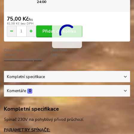
24:00
75,00 Kč
/
ks
61,98 Kč
bez DPH
Přidat do košíku
Číslo produktu:
000575NA
Výrobce:
ABB
Hlídat cenu / dostupnost
Kompletní specifikace
Komentáře
0
Kompletní specifikace
Spínač 230V na pohyblivý přívod průchozí.
PARAMETRY SPÍNAČE: