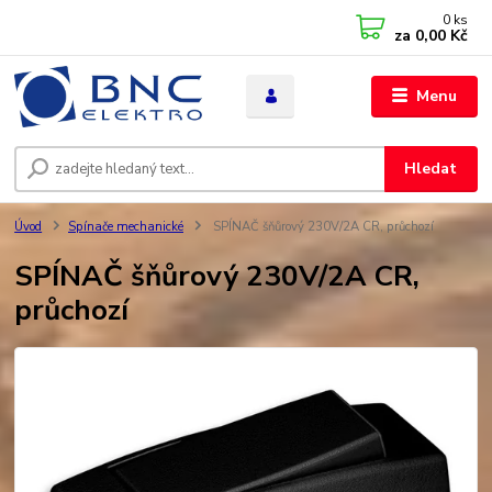
0
ks
za
0,00 Kč
Menu
Hledat
Úvod
Spínače mechanické
SPÍNAČ šňůrový 230V/2A CR, průchozí
SPÍNAČ šňůrový 230V/2A CR,
průchozí