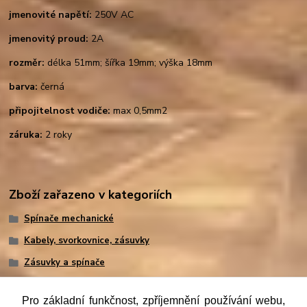
jmenovité napětí:
250V AC
jmenovitý proud:
2A
rozměr:
délka 51mm; šířka 19mm; výška 18mm
barva:
černá
připojitelnost vodiče:
max 0,5mm2
záruka:
2 roky
Zboží zařazeno v kategoriích
Spínače mechanické
Kabely, svorkovnice, zásuvky
Zásuvky a spínače
Pro základní funkčnost, zpříjemnění používání webu,