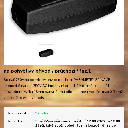
na pohyblivý přívod / průchozí / řaz.1
Spínač 230V na pohyblivý přívod průchozí. PARAMETRY SPÍNAČE:
jmenovité napětí: 250V AC jmenovitý proud: 2A rozměr: délka 51mm;
šířka 19mm; výška 18mm barva: černá připojitelnost vodiče: max 0,5mm2
záruka: 2 roky
celý popis
Dostupnost
Skladem
Doba dodání
Zboží Vám můžeme doručit již 12.08.2026 do 18:00.
Stačí, když zboží objednáte nejpozději dnes do