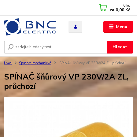
0
ks
za
0,00 Kč
Menu
Hledat
Úvod
Spínače mechanické
SPÍNAČ šňůrový VP 230V/2A ZL, průchozí
SPÍNAČ šňůrový VP 230V/2A ZL,
průchozí