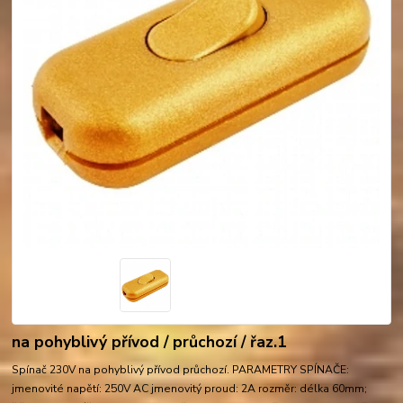
na pohyblivý přívod / průchozí / řaz.1
Spínač 230V na pohyblivý přívod průchozí. PARAMETRY SPÍNAČE:
jmenovité napětí: 250V AC jmenovitý proud: 2A rozměr: délka 60mm;