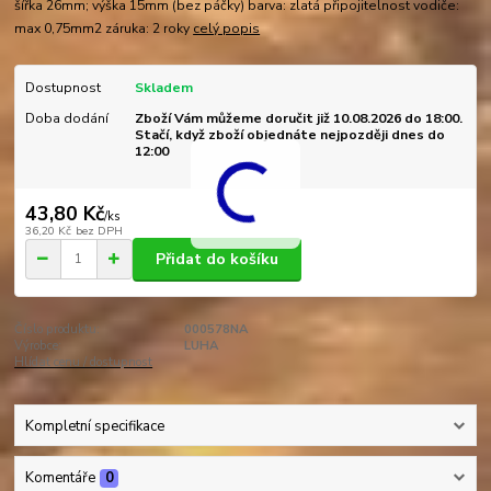
šířka 26mm; výška 15mm (bez páčky) barva: zlatá připojitelnost vodiče:
max 0,75mm2 záruka: 2 roky
celý popis
Dostupnost
Skladem
Doba dodání
Zboží Vám můžeme doručit již 10.08.2026 do 18:00.
Stačí, když zboží objednáte nejpozději dnes do
12:00
43,80 Kč
/
ks
36,20 Kč
bez DPH
Přidat do košíku
Číslo produktu:
000578NA
Výrobce:
LUHA
Hlídat cenu / dostupnost
Kompletní specifikace
Komentáře
0