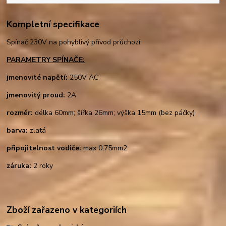
Kompletní specifikace
Spínač 230V na pohyblivý přívod průchozí.
PARAMETRY SPÍNAČE:
jmenovité napětí:
250V AC
jmenovitý proud:
2A
rozměr:
délka 60mm; šířka 26mm; výška 15mm (bez páčky)
barva:
zlatá
připojitelnost vodiče:
max 0,75mm2
záruka:
2 roky
Zboží zařazeno v kategoriích