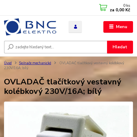
0
ks
za
0,00 Kč
Menu
Hledat
Úvod
Spínače mechanické
OVLADAČ tlačítkový vestavný kolébkový
230V/16A; bílý
OVLADAČ tlačítkový vestavný
kolébkový 230V/16A; bílý