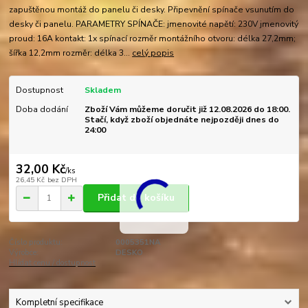
zapuštěnou montáž do panelu či desky. Připevnění spínače vsunutím do
desky či panelu. PARAMETRY SPÍNAČE: jmenovité napětí: 230V jmenovitý
proud: 16A kontakt: 1x spínací rozměr montážního otvoru: délka 27,2mm;
šířka 12,2mm rozměr: délka 3...
celý popis
Dostupnost
Skladem
Doba dodání
Zboží Vám můžeme doručit již 12.08.2026 do 18:00.
Stačí, když zboží objednáte nejpozději dnes do
24:00
32,00 Kč
/
ks
26,45 Kč
bez DPH
Přidat do košíku
Číslo produktu:
0005351NA
Výrobce:
DESKO
Hlídat cenu / dostupnost
Kompletní specifikace