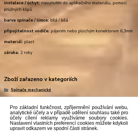
instalace / úchyt:
nasunutím do aplikačního materiálu, pomocí
pružných klipů
barva spínače / límce:
bílá / bílá
připojitelnost vodiče:
pájením nebo plochým konektorem 6,3mm
materiál:
plast
záruka:
2 roky
Zboží zařazeno v kategoriích
Spínače mechanické
Pro základní funkčnost, zpříjemnění používání webu,
analytické účely a v případě udělení souhlasu také pro
účely cílení reklamy využíváme soubory cookies.
"
Podle
zákona č. 112/mmmmm2016 Sb. o evidenci tržeb je
Nastavení vlastních preferencí cookies můžete kdykoli
prodávající povinen vystavit kupujícímu účtenku. Zároveň je
upravit odkazem ve spodní části stránek.
povinen zaevidovat přijatou tržbu u správce daně online; v