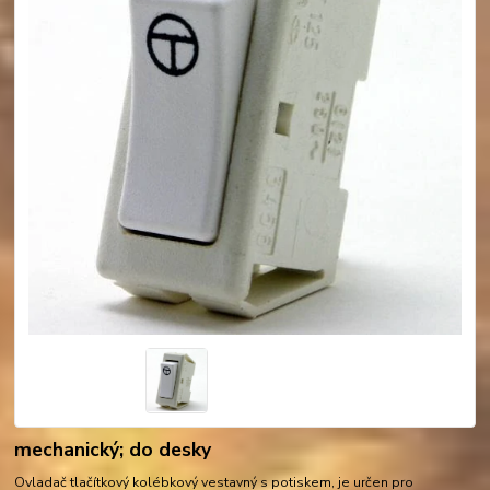
mechanický; do desky
Ovladač tlačítkový kolébkový vestavný s potiskem, je určen pro