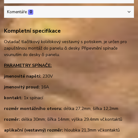
Komentáře
0
Kompletní specifikace
Ovladač tlačítkový kolébkový vestavný s potiskem, je určen pro
zapuštěnou montáž do panelu či desky. Připevnění spínače
vsunutím do desky či panelu.
PARAMETRY SPÍNAČE:
jmenovité napětí:
230V
jmenovitý proud:
16A
kontakt:
1x spínací
rozměr montážního otvoru:
délka 27,2mm; šířka 12,2mm
rozměr:
délka 30mm; šířka 14mm; výška 29,4mm vč.kontaktů
aplikační (vestavný) rozměr:
hloubka 21,3mm vč.kontaktů