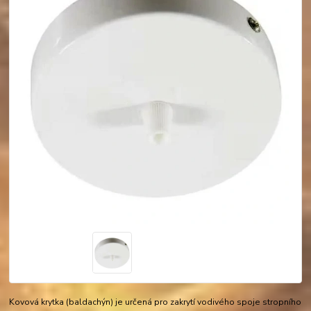
Kovová krytka (baldachýn) je určená pro zakrytí vodivého spoje stropního