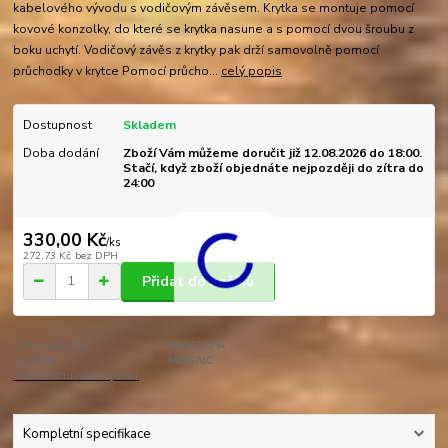
kabelového vývodu s vodičovým závěsem. Krytka se montuje pomocí
kovové konzolky, do které se krytka nasune a s pomocí dvou šroubu z
boku uchytí. Vodičový závěs z krytky pak drží samovolně pomocí
průchodky v krytce Pomocí průcho...
celý popis
Dostupnost
Skladem
Doba dodání
Zboží Vám můžeme doručit již 12.08.2026 do 18:00.
Stačí, když zboží objednáte nejpozději do zítra do
24:00
330,00 Kč
/
ks
272,73 Kč
bez DPH
Přidat do košíku
Číslo produktu:
000931PA
Výrobce:
MOSAIC
Hlídat cenu / dostupnost
Kompletní specifikace