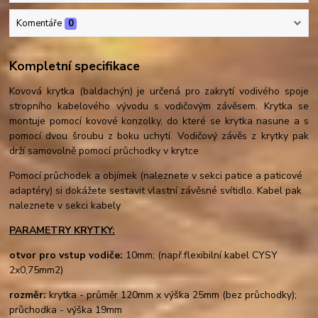
Komentáře
0
Kompletní specifikace
Kovová krytka (baldachýn) je určená pro zakrytí vodivého spoje
stropního kabelového vývodu s vodičovým závěsem. Krytka se
montuje pomocí kovové konzolky, do které se krytka nasune a s
pomocí dvou šroubu z boku uchytí. Vodičový závěs z krytky pak
drží samovolně pomocí průchodky v krytce
Pomocí průchodek a objímek (naleznete v sekci patice a paticové
adaptéry) si dokážete sestavit vlastní závěsné svítidlo. Kabel pak
naleznete v sekci kabely
PARAMETRY KRYTKY:
otvor pro vstup vodiče:
10mm; (např.flexibilní kabel CYSY
2x0,75mm2)
rozměr:
krytka - průměr 120mm x výška 25mm (bez průchodky);
průchodka - výška 19mm