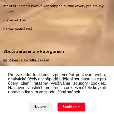
montáž:
pomocí kovové konzolky se dvěma otvory pro šrouby
(vruty)
materiál:
kov
barva:
matná bílá
Zboží zařazeno v kategoriích
Závěsná svítidla, závěsy
Pro základní funkčnost, zpříjemnění používání webu,
analytické účely a v případě udělení souhlasu také pro
účely cílení reklamy využíváme soubory cookies.
"
Podle
zákona č. 112/mmmmm2016 Sb. o evidenci tržeb je
Nastavení vlastních preferencí cookies můžete kdykoli
prodávající povinen vystavit kupujícímu účtenku. Zároveň je
upravit odkazem ve spodní části stránek.
povinen zaevidovat přijatou tržbu u správce daně online; v
případě technického výpadku pak nejpozději do 48 hodin.“
Souhlasím
Nastavení
Upravit sběr cookies.