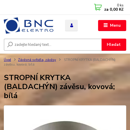
0
ks
za
0,00 Kč
Menu
Hledat
Úvod
Závěsná svítidla, závěsy
STROPNÍ KRYTKA (BALDACHÝN)
závěsu, kovová; bílá
STROPNÍ KRYTKA
(BALDACHÝN) závěsu, kovová;
bílá