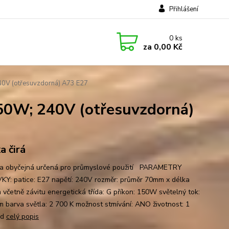
Přihlášení
0
ks
za
0,00 Kč
0V (otřesuvzdorná) A73 E27
0W; 240V (otřesuvzdorná)
a čirá
a obyčejná určená pro průmyslové použití PARAMETRY
Y: patice: E27 napětí: 240V rozměr: průměr 70mm x délka
včetně závitu energetická třída: G příkon: 150W světelný tok:
m barva světla: 2 700 K možnost stmívání: ANO životnost: 1
od
celý popis