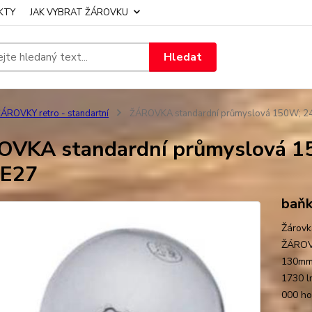
KTY
JAK VYBRAT ŽÁROVKU
Hledat
ÁROVKY retro - standartní
ŽÁROVKA standardní průmyslová 150W; 24
VKA standardní průmyslová 15
 E27
baňk
Žárovk
ŽÁROVK
130mm 
1730 l
000 h