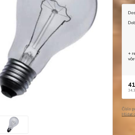
Dos
Dob
+ r
vče
41
34,
Číslo p
Hlídat 