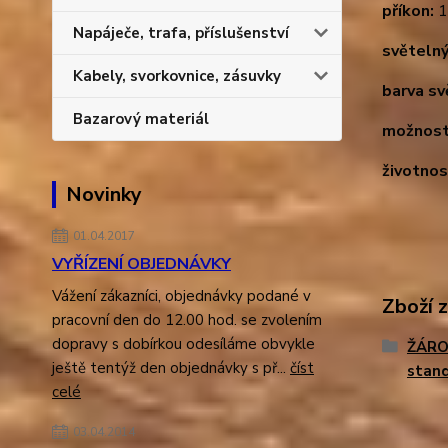
příkon:
1
Napáječe, trafa, příslušenství
světelný
Kabely, svorkovnice, zásuvky
barva sv
Bazarový materiál
možnost
životnos
Novinky
01.04.2017
VYŘÍZENÍ OBJEDNÁVKY
Vážení zákazníci, objednávky podané v
Zboží 
pracovní den do 12.00 hod. se zvolením
dopravy s dobírkou odesíláme obvykle
ŽÁRO
ještě tentýž den objednávky s př...
číst
stand
celé
03.04.2014