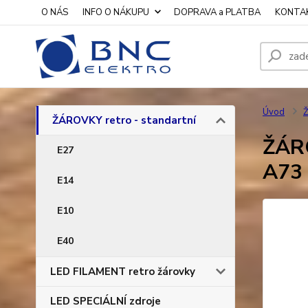
O NÁS
INFO O NÁKUPU
DOPRAVA a PLATBA
KONTA
Úvod
Ž
ŽÁROVKY retro - standartní
ŽÁRO
E27
A73
E14
E10
E40
LED FILAMENT retro žárovky
LED SPECIÁLNÍ zdroje