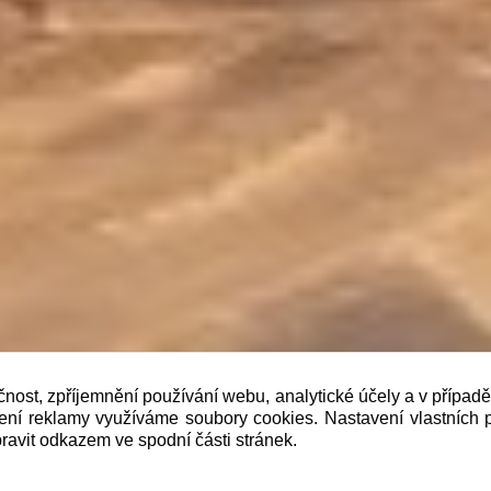
čnost, zpříjemnění používání webu, analytické účely a v případ
lení reklamy využíváme soubory cookies. Nastavení vlastních 
b je prodávající povinen vystavit kupujícímu účtenku. Zár
ravit odkazem ve spodní části stránek.
 pak nejpozději do 48 hodin.“