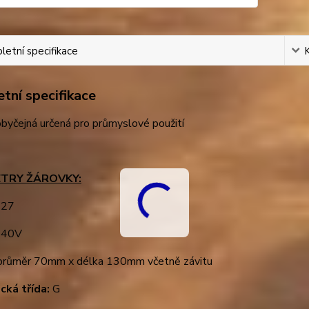
etní specifikace
tní specifikace
byčejná určená pro průmyslové použití
TRY ŽÁROVKY:
27
40V
růměr 70mm x délka 130mm včetně závitu
cká třída:
G