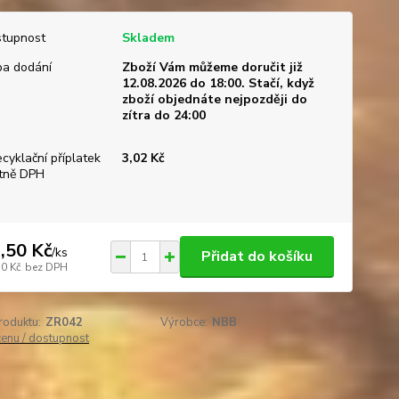
tupnost
Skladem
a dodání
Zboží Vám můžeme doručit již
12.08.2026 do 18:00. Stačí, když
zboží objednáte nejpozději do
zítra do 24:00
ecyklační příplatek
3,02 Kč
tně DPH
,50 Kč
/
ks
Přidat do košíku
30 Kč
bez DPH
roduktu:
ZR042
Výrobce:
NBB
cenu / dostupnost