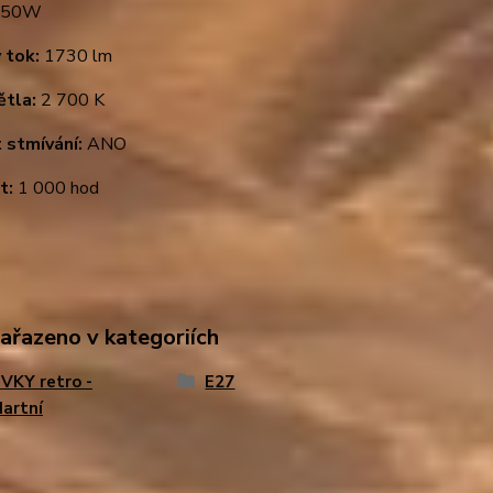
50W
 tok:
1730 lm
ětla:
2 700 K
 stmívání:
ANO
t:
1 000 hod
zařazeno v kategoriích
VKY retro -
E27
artní