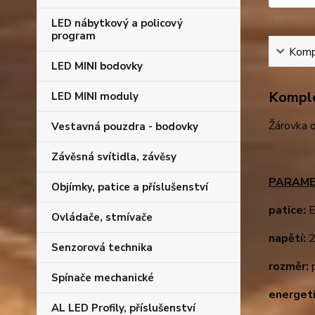
LED nábytkový a policový
program
Kompl
LED MINI bodovky
Komple
LED MINI moduly
Žárovka o
Vestavná pouzdra - bodovky
Závěsná svítidla, závěsy
PARAME
Objímky, patice a příslušenství
patice:
E
Ovládače, stmívače
napětí:
2
Senzorová technika
rozměr:
p
Spínače mechanické
energeti
AL LED Profily, příslušenství