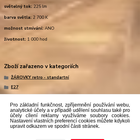
světelný tok:
225 lm
barva světla:
2 700 K
možnost stmívání:
ANO
životnost:
1 000 hod
Zboží zařazeno v kategoriích
ŽÁROVKY retro - standartní
E27
Pro základní funkčnost, zpříjemnění používání webu,
analytické účely a v případě udělení souhlasu také pro
účely cílení reklamy využíváme soubory cookies.
"
Podle
zákona č. 112/mmmmm2016 Sb. o evidenci tržeb je
Nastavení vlastních preferencí cookies můžete kdykoli
prodávající povinen vystavit kupujícímu účtenku. Zároveň je
upravit odkazem ve spodní části stránek.
povinen zaevidovat přijatou tržbu u správce daně online; v
případě technického výpadku pak nejpozději do 48 hodin.“