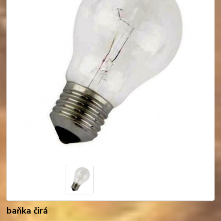
baňka čirá