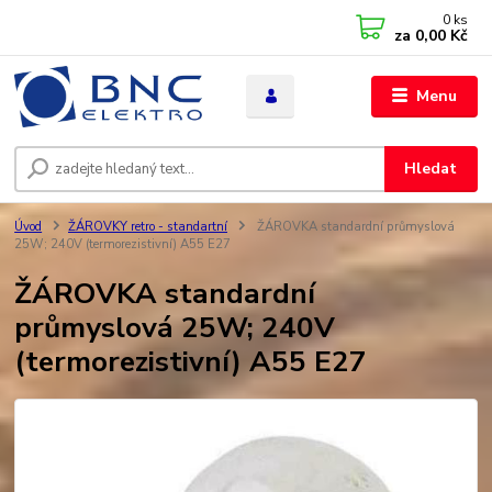
0
ks
za
0,00 Kč
Menu
Hledat
Úvod
ŽÁROVKY retro - standartní
ŽÁROVKA standardní průmyslová
25W; 240V (termorezistivní) A55 E27
ŽÁROVKA standardní
průmyslová 25W; 240V
(termorezistivní) A55 E27