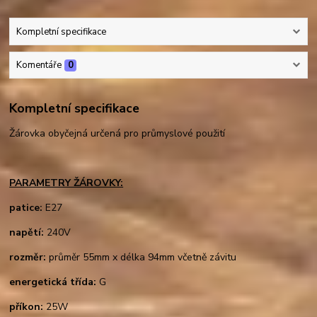
Kompletní specifikace
Komentáře
0
Kompletní specifikace
Žárovka obyčejná určená pro průmyslové použití
PARAMETRY ŽÁROVKY:
patice:
E27
napětí:
240V
rozměr:
průměr 55mm x délka 94mm včetně závitu
energetická třída:
G
příkon:
25W