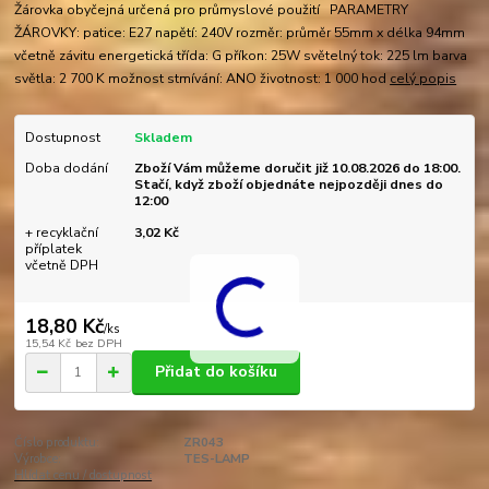
Žárovka obyčejná určená pro průmyslové použití PARAMETRY
ŽÁROVKY: patice: E27 napětí: 240V rozměr: průměr 55mm x délka 94mm
včetně závitu energetická třída: G příkon: 25W světelný tok: 225 lm barva
světla: 2 700 K možnost stmívání: ANO životnost: 1 000 hod
celý popis
Dostupnost
Skladem
Doba dodání
Zboží Vám můžeme doručit již 10.08.2026 do 18:00.
Stačí, když zboží objednáte nejpozději dnes do
12:00
+ recyklační
3,02 Kč
příplatek
včetně DPH
18,80 Kč
/
ks
15,54 Kč
bez DPH
Přidat do košíku
Číslo produktu:
ZR043
Výrobce:
TES-LAMP
Hlídat cenu / dostupnost