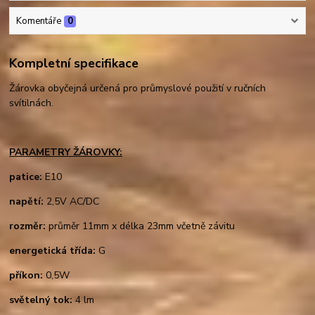
Komentáře
0
Kompletní specifikace
Žárovka obyčejná určená pro průmyslové použití v ručních
svítilnách.
PARAMETRY ŽÁROVKY:
patice:
E10
napětí:
2,5V AC/DC
rozměr:
průměr 11mm x délka 23mm včetně závitu
energetická třída:
G
příkon:
0,5W
světelný tok:
4 lm