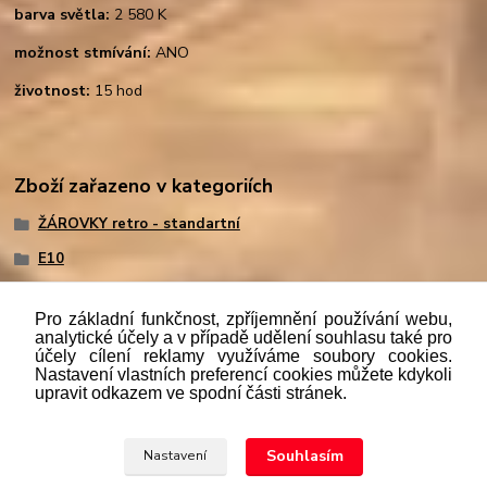
barva světla:
2 580 K
možnost stmívání:
ANO
životnost:
15 hod
Zboží zařazeno v kategoriích
ŽÁROVKY retro - standartní
E10
Pro základní funkčnost, zpříjemnění používání webu,
analytické účely a v případě udělení souhlasu také pro
účely cílení reklamy využíváme soubory cookies.
"
Podle
zákona č. 112/mmmmm2016 Sb. o evidenci tržeb je
Nastavení vlastních preferencí cookies můžete kdykoli
prodávající povinen vystavit kupujícímu účtenku. Zároveň je
upravit odkazem ve spodní části stránek.
povinen zaevidovat přijatou tržbu u správce daně online; v
případě technického výpadku pak nejpozději do 48 hodin.“
Souhlasím
Nastavení
Upravit sběr cookies.