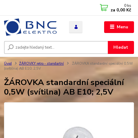
0
ks
za
0,00 Kč
Menu
Hledat
Úvod
ŽÁROVKY retro - standartní
ŽÁROVKA standardní speciální 0,5W
(svítilna) AB E10; 2,5V
ŽÁROVKA standardní speciální
0,5W (svítilna) AB E10; 2,5V