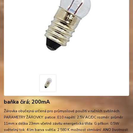
baňka čirá; 200mA
Žárovka obyčejná určená pro průmyslové použití v ručních svítilnách.
PARAMETRY ŽÁROVKY: patice: E10 napětí: 2,5V AC/DC rozměr: průměr
11mm x délka 23mm včetně závitu energetická třída: G příkon: 0,5W
světelný tok: 4 lm barva světla: 2 580 K možnost stmívání: ANO životnost: