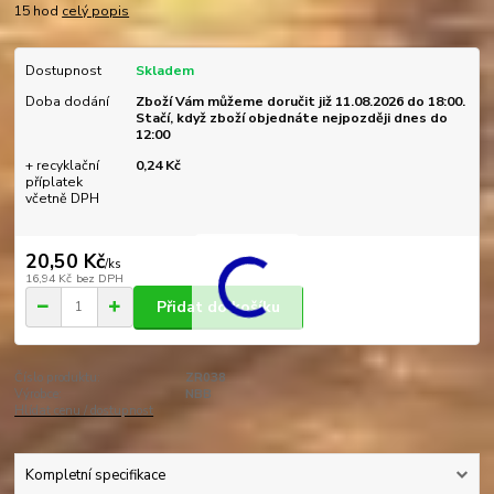
15 hod
celý popis
Dostupnost
Skladem
Doba dodání
Zboží Vám můžeme doručit již 11.08.2026 do 18:00.
Stačí, když zboží objednáte nejpozději dnes do
12:00
+ recyklační
0,24 Kč
příplatek
včetně DPH
20,50 Kč
/
ks
16,94 Kč
bez DPH
Přidat do košíku
Číslo produktu:
ZR038
Výrobce:
NBB
Hlídat cenu / dostupnost
Kompletní specifikace