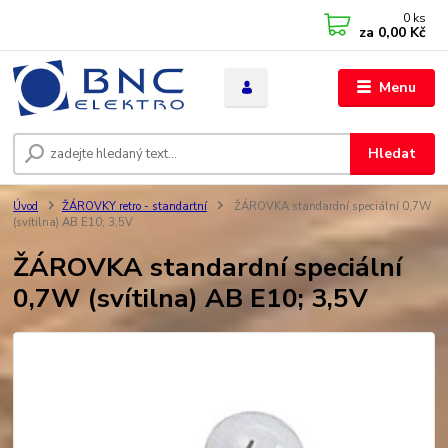
0
ks
za
0,00 Kč
Menu
Hledat
Úvod
ŽÁROVKY retro - standartní
ŽÁROVKA standardní speciální 0,7W
(svítilna) AB E10; 3,5V
ŽÁROVKA standardní speciální
0,7W (svítilna) AB E10; 3,5V