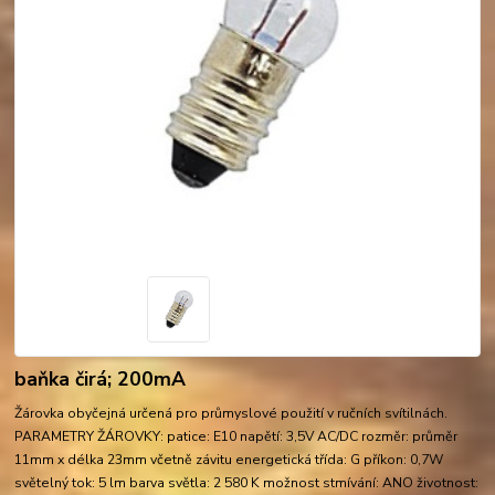
baňka čirá; 200mA
Žárovka obyčejná určená pro průmyslové použití v ručních svítilnách.
PARAMETRY ŽÁROVKY: patice: E10 napětí: 3,5V AC/DC rozměr: průměr
11mm x délka 23mm včetně závitu energetická třída: G příkon: 0,7W
světelný tok: 5 lm barva světla: 2 580 K možnost stmívání: ANO životnost: