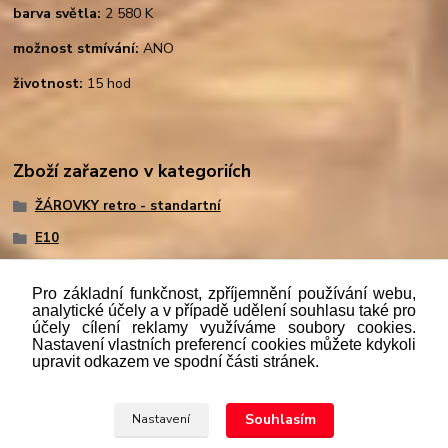
barva světla:
2 580 K
možnost stmívání:
ANO
životnost:
15 hod
Zboží zařazeno v kategoriích
ŽÁROVKY retro - standartní
E10
Pro základní funkčnost, zpříjemnění používání webu,
analytické účely a v případě udělení souhlasu také pro
účely cílení reklamy využíváme soubory cookies.
"
Podle
zákona č. 112/mmmmm2016 Sb. o evidenci tržeb je
Nastavení vlastních preferencí cookies můžete kdykoli
prodávající povinen vystavit kupujícímu účtenku. Zároveň je
upravit odkazem ve spodní části stránek.
povinen zaevidovat přijatou tržbu u správce daně online; v
případě technického výpadku pak nejpozději do 48 hodin.“
Souhlasím
Nastavení
Upravit sběr cookies.