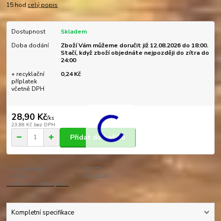
15 hod
celý popis
Dostupnost
Skladem
Doba dodání
Zboží Vám můžeme doručit již 12.08.2026 do 18:00.
Stačí, když zboží objednáte nejpozději do zítra do
24:00
+ recyklační
0,24 Kč
příplatek
včetně DPH
28,90 Kč
/
ks
23,88 Kč
bez DPH
Přidat do košíku
Číslo produktu:
ZR077
Výrobce:
VEZALUX
Hlídat cenu / dostupnost
Kompletní specifikace