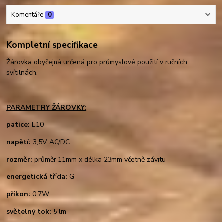
Komentáře
0
Kompletní specifikace
Žárovka obyčejná určená pro průmyslové použití v ručních
svítilnách.
PARAMETRY ŽÁROVKY:
patice:
E10
napětí:
3,5V AC/DC
rozměr:
průměr 11mm x délka 23mm včetně závitu
energetická třída:
G
příkon:
0,7W
světelný tok:
5 lm