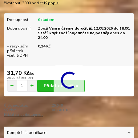
životnost: 3000 hod
celý popis
Dostupnost
Skladem
Doba dodání
Zboží Vám můžeme doručit již 12.08.2026 do 18:00.
Stačí, když zboží objednáte nejpozději dnes do
24:00
+ recyklační
0,24 Kč
příplatek
včetně DPH
31,70 Kč
/
ks
26,20 Kč
bez DPH
Přidat do košíku
Číslo produktu:
ZR049
Výrobce:
VEZALUX
Hlídat cenu / dostupnost
Kompletní specifikace