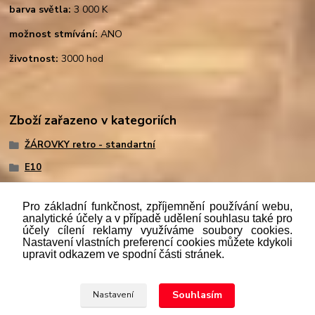
barva světla:
3 000 K
možnost stmívání:
ANO
životnost:
3000 hod
Zboží zařazeno v kategoriích
ŽÁROVKY retro - standartní
E10
Pro základní funkčnost, zpříjemnění používání webu,
analytické účely a v případě udělení souhlasu také pro
účely cílení reklamy využíváme soubory cookies.
"
Podle
zákona č. 112/mmmmm2016 Sb. o evidenci tržeb je
Nastavení vlastních preferencí cookies můžete kdykoli
prodávající povinen vystavit kupujícímu účtenku. Zároveň je
upravit odkazem ve spodní části stránek.
povinen zaevidovat přijatou tržbu u správce daně online; v
případě technického výpadku pak nejpozději do 48 hodin.“
Souhlasím
Nastavení
Upravit sběr cookies.