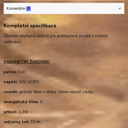
Komentáře
0
Kompletní specifikace
Žárovka obyčejná určená pro průmyslové použití v ručních
svítilnách.
PARAMETRY ŽÁROVKY:
patice:
E10
napětí:
24V AC/DC
rozměr:
průměr 9mm x délka 23mm včetně závitu
energetická třída:
G
příkon:
1,2W
světelný tok:
11 lm