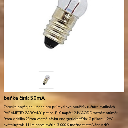
baňka čirá; 50mA
Žárovka obyčejná určená pro průmyslové použití v ručních svítilnách.
PARAMETRY ŽÁROVKY: patice: E10 napětí: 24V AC/DC rozměr: průměr
9mm x délka 23mm včetně závitu energetická třída: G příkon: 1,2W
světelný tok: 11 lm barva světla: 3 000 K možnost stmívání: ANO