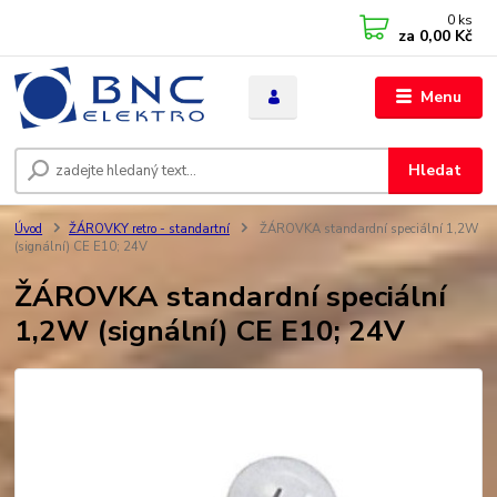
0
ks
za
0,00 Kč
Menu
Hledat
Úvod
ŽÁROVKY retro - standartní
ŽÁROVKA standardní speciální 1,2W
(signální) CE E10; 24V
ŽÁROVKA standardní speciální
1,2W (signální) CE E10; 24V