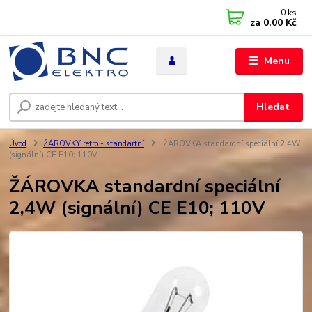
0
ks
za
0,00 Kč
Menu
Hledat
Úvod
ŽÁROVKY retro - standartní
ŽÁROVKA standardní speciální 2,4W
(signální) CE E10; 110V
ŽÁROVKA standardní speciální
2,4W (signální) CE E10; 110V