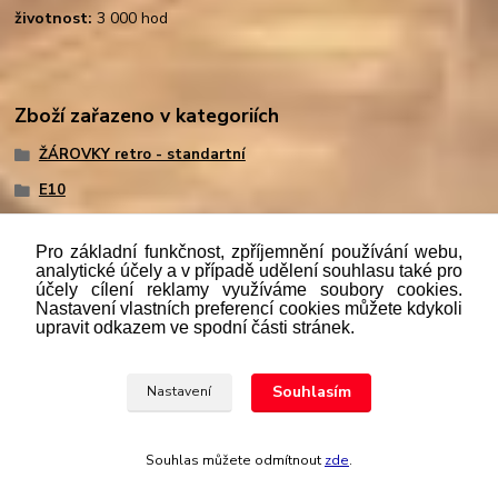
životnost:
3 000 hod
Zboží zařazeno v kategoriích
ŽÁROVKY retro - standartní
E10
Pro základní funkčnost, zpříjemnění používání webu,
analytické účely a v případě udělení souhlasu také pro
účely cílení reklamy využíváme soubory cookies.
"
Podle
zákona č. 112/mmmmm2016 Sb. o evidenci tržeb je
Nastavení vlastních preferencí cookies můžete kdykoli
prodávající povinen vystavit kupujícímu účtenku. Zároveň je
upravit odkazem ve spodní části stránek.
povinen zaevidovat přijatou tržbu u správce daně online; v
případě technického výpadku pak nejpozději do 48 hodin.“
Souhlasím
Nastavení
Upravit sběr cookies.
Souhlas můžete odmítnout
zde
.
Vytvořeno na
Eshop-rychle.cz