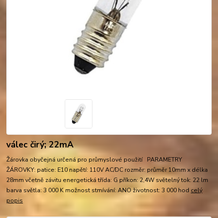
válec čirý; 22mA
Žárovka obyčejná určená pro průmyslové použití PARAMETRY
ŽÁROVKY: patice: E10 napětí: 110V AC/DC rozměr: průměr 10mm x délka
28mm včetně závitu energetická třída: G příkon: 2,4W světelný tok: 22 lm
barva světla: 3 000 K možnost stmívání: ANO životnost: 3 000 hod
celý
popis