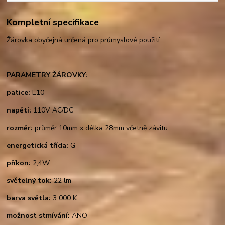
Kompletní specifikace
Žárovka obyčejná určená pro průmyslové použití
PARAMETRY ŽÁROVKY:
patice:
E10
napětí:
110V AC/DC
rozměr:
průměr 10mm x délka 28mm včetně závitu
energetická třída:
G
příkon:
2,4W
světelný tok:
22 lm
barva světla:
3 000 K
možnost stmívání:
ANO