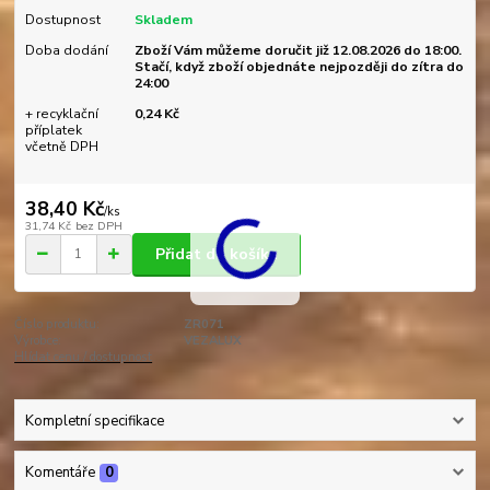
Dostupnost
Skladem
Doba dodání
Zboží Vám můžeme doručit již 12.08.2026 do 18:00.
Stačí, když zboží objednáte nejpozději do zítra do
24:00
+ recyklační
0,24 Kč
příplatek
včetně DPH
38,40 Kč
/
ks
31,74 Kč
bez DPH
Přidat do košíku
Číslo produktu:
ZR071
Výrobce:
VEZALUX
Hlídat cenu / dostupnost
Kompletní specifikace
Komentáře
0