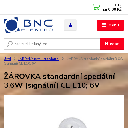
0
ks
za
0,00 Kč
Menu
Hledat
Úvod
ŽÁROVKY retro - standartní
ŽÁROVKA standardní speciální 3,6W
(signální) CE E10; 6V
ŽÁROVKA standardní speciální
3,6W (signální) CE E10; 6V