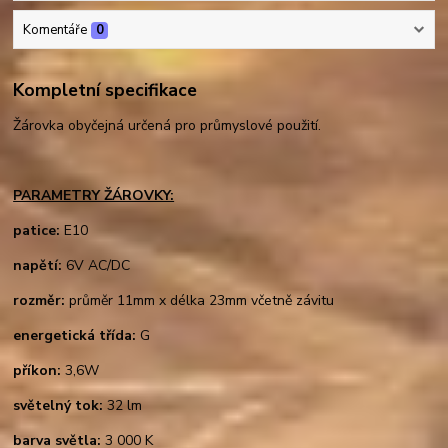
Komentáře
0
Kompletní specifikace
Žárovka obyčejná určená pro průmyslové použití.
PARAMETRY ŽÁROVKY:
patice:
E10
napětí:
6V AC/DC
rozměr:
průměr 11mm x délka 23mm včetně závitu
energetická třída:
G
příkon:
3,6W
světelný tok:
32 lm
barva světla:
3 000 K