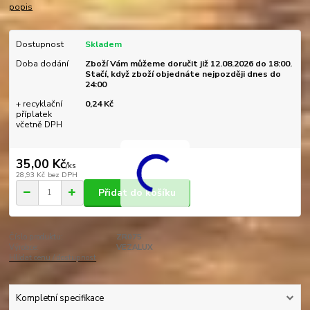
popis
Dostupnost
Skladem
Doba dodání
Zboží Vám můžeme doručit již 12.08.2026 do 18:00.
Stačí, když zboží objednáte nejpozději dnes do
24:00
+ recyklační
0,24 Kč
příplatek
včetně DPH
35,00 Kč
/
ks
28,93 Kč
bez DPH
Přidat do košíku
Číslo produktu:
ZR075
Výrobce:
VEZALUX
Hlídat cenu / dostupnost
Kompletní specifikace