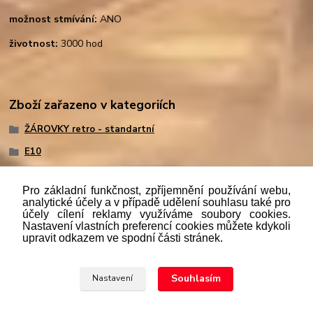
možnost stmívání:
ANO
životnost:
3000 hod
Zboží zařazeno v kategoriích
ŽÁROVKY retro - standartní
E10
Pro základní funkčnost, zpříjemnění používání webu,
analytické účely a v případě udělení souhlasu také pro
účely cílení reklamy využíváme soubory cookies.
"
Podle
zákona č. 112/mmmmm2016 Sb. o evidenci tržeb je
Nastavení vlastních preferencí cookies můžete kdykoli
prodávající povinen vystavit kupujícímu účtenku. Zároveň je
upravit odkazem ve spodní části stránek.
povinen zaevidovat přijatou tržbu u správce daně online; v
případě technického výpadku pak nejpozději do 48 hodin.“
Souhlasím
Nastavení
Upravit sběr cookies.