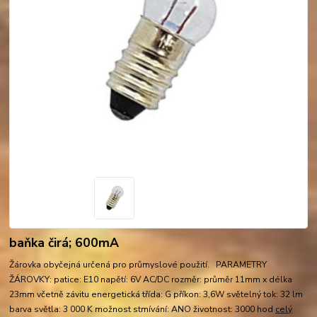
baňka čirá; 600mA
Žárovka obyčejná určená pro průmyslové použití. PARAMETRY
ŽÁROVKY: patice: E10 napětí: 6V AC/DC rozměr: průměr 11mm x délka
23mm včetně závitu energetická třída: G příkon: 3,6W světelný tok: 32 lm
barva světla: 3 000 K možnost stmívání: ANO životnost: 3000 hod
celý