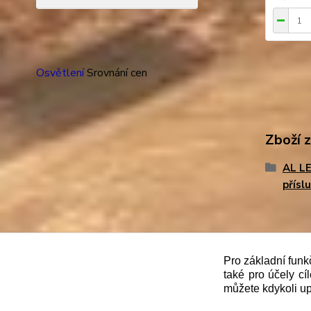
Osvětlení
Srovnání cen
Zboží 
AL LE
přísl
"
Podle
zákona č. 112/mmmmm2016 Sb. o evidenci trže
Pro základní funk
také pro účely cí
správce daně online; v případě technického výpadku
můžete kdykoli up