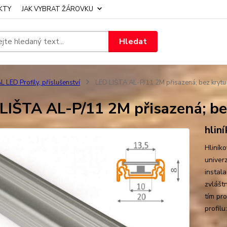
KTY
JAK VYBRAT ŽÁROVKU
Hledat
L LED Profily, příslušenství
LED LIŠTA AL-P/11 2M přisazená; bez krytu
LIŠTA AL-P/11 2M přisazená; be
hlin
Hliník
univer
instal
zvlášt
tím pr
profilu: