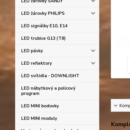
LED žárovky SANDY
LED žárovky PHILIPS
LED signálky E10, E14
LED trubice G13 (T8)
LED pásky
LED reflektory
LED svítidla - DOWNLIGHT
LED nábytkový a policový
program
Kompl
LED MINI bodovky
LED MINI moduly
Komple