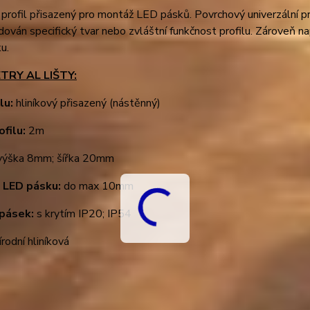
 profil přisazený pro montáž LED pásků. Povrchový univerzální pr
dován specifický tvar nebo zvláštní funkčnost profilu. Zároveň 
u.
RY AL LIŠTY:
ilu:
hliníkový přisazený (nástěnný)
ofilu:
2m
výška 8mm; šířka 20mm
u LED pásku:
do max 10mm
 pásek:
s krytím IP20; IP54
rodní hliníková