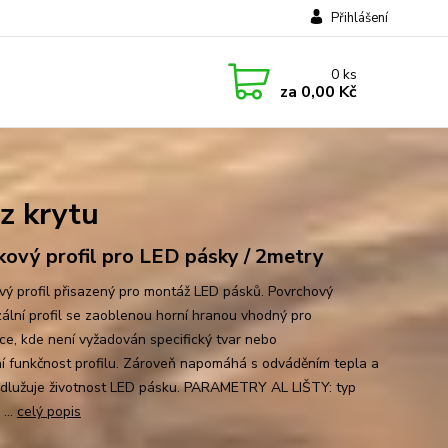
Přihlášení
0
ks
za
0,00 Kč
z krytu
íkový profil pro LED pásky / 2metry
ový profil přisazený pro montáž LED pásků. Povrchový
zální profil se zaoblenou horní hranou vhodný pro
ace, kde není vyžadován specifický tvar nebo
ní funkčnost profilu. Zároveň napomáhá s odváděním tepla a
odlužuje životnost LED pásku. PARAMETRY AL LIŠTY: typ
 ...
celý popis