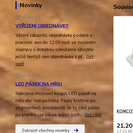
Novinky
Souvise
01.04.2017
VYŘÍZENÍ OBJEDNÁVKY
Vážení zákazníci, objednávky podané v
pracovní den do 12.00 hod. se zvolením
dopravy s dobírkou odesíláme obvykle
ještě tentýž den objednávky s př...
číst
celé
03.04.2014
LED PÁSEK NA MÍRU
Nabízíme možnost koupit LED pásek na
míru dle Vaší potřeby. Pásky krátíme po
segmentech (modulech). Je to část pásku
KONCOV
po kterém lze pásek krátit (stříh...
číst celé
21,20
Zobrazit všechny novinky
17,52 K