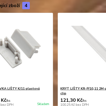
jící zboží
4
KA LIŠTY K/11 plastová
KRYT LIŠTY KR-P/10,11 2M 
clip
 Kč
121,30 Kč
/
ks
/
ks
Skladem
č
bez DPH
100,25 Kč
bez DPH