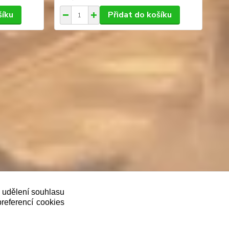
šíku
Přidat do košíku
oveň je povinen zaevidovat přijatou tržbu u
ě udělení souhlasu
preferencí cookies