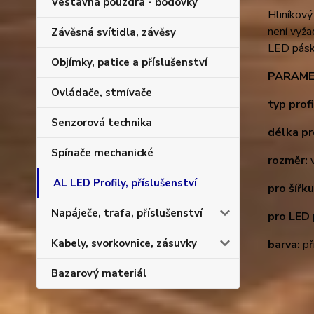
Vestavná pouzdra - bodovky
Hliníkový
není vyža
Závěsná svítidla, závěsy
LED pásk
Objímky, patice a příslušenství
PARAMET
Ovládače, stmívače
typ prof
Senzorová technika
délka pr
Spínače mechanické
rozměr:
AL LED Profily, příslušenství
pro šířk
Napáječe, trafa, příslušenství
pro LED
Kabely, svorkovnice, zásuvky
barva:
pří
Bazarový materiál