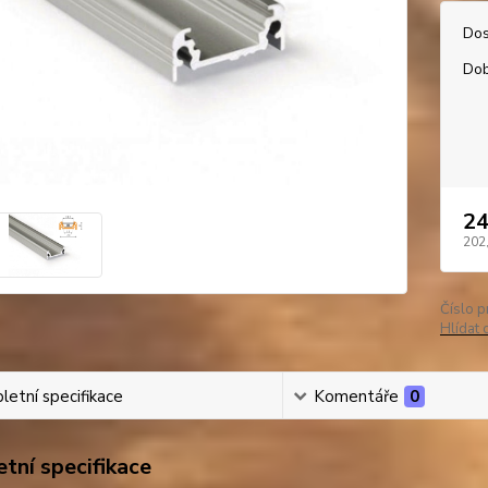
Dos
Dob
24
202
Číslo p
Hlídat 
etní specifikace
Komentáře
0
tní specifikace