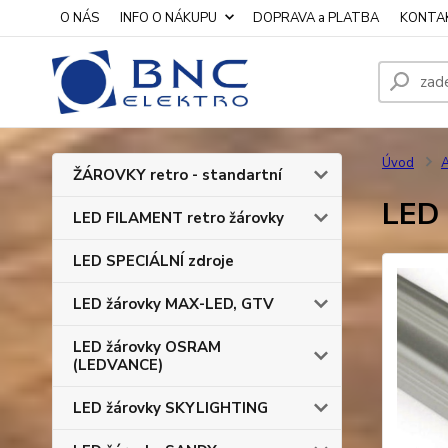
O NÁS
INFO O NÁKUPU
DOPRAVA a PLATBA
KONTA
Úvod
A
ŽÁROVKY retro - standartní
LED 
LED FILAMENT retro žárovky
LED SPECIÁLNÍ zdroje
LED žárovky MAX-LED, GTV
LED žárovky OSRAM
(LEDVANCE)
LED žárovky SKYLIGHTING