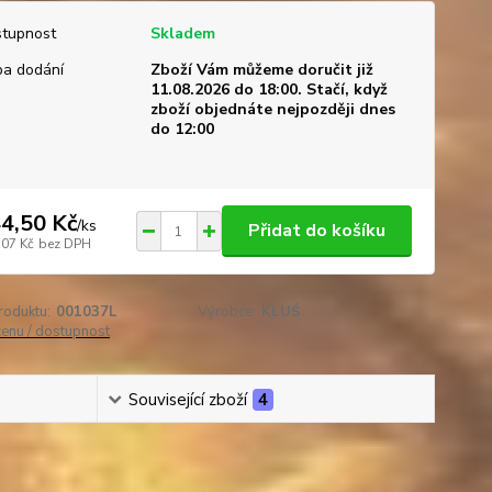
tupnost
Skladem
a dodání
Zboží Vám můžeme doručit již
11.08.2026 do 18:00. Stačí, když
zboží objednáte nejpozději dnes
do 12:00
4,50 Kč
/
ks
Přidat do košíku
,07 Kč
bez DPH
roduktu:
001037L
Výrobce:
KLUŚ
cenu / dostupnost
Související zboží
4