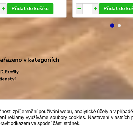
Přidat do košíku
Přidat do ko
zařazeno v kategoriích
D Profily,
ušenství
b je prodávající povinen vystavit kupujícímu účtenku. Zár
čnost, zpříjemnění používání webu, analytické účely a v případ
lení reklamy využíváme soubory cookies. Nastavení vlastních 
 pak nejpozději do 48 hodin.“
ravit odkazem ve spodní části stránek.
Upravit sběr cookies.