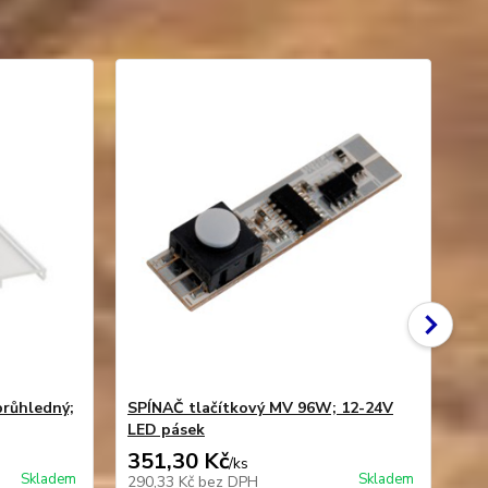
průhledný;
SPÍNAČ tlačítkový MV 96W; 12-24V
ST
LED pásek
24
351,30 Kč
54
/
ks
Skladem
Skladem
290,33 Kč
bez DPH
45