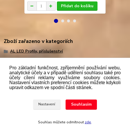
Přidat do košíku
Zboží zařazeno v kategoriích
AL LED Profily, příslušenství
Pro základní funkčnost, zpříjemnění používání webu,
analytické účely a v případě udělení souhlasu také pro
účely cílení reklamy využíváme soubory cookies.
"
Podle
zákona č. 112/mmmmm2016 Sb. o evidenci tržeb je
Nastavení vlastních preferencí cookies můžete kdykoli
prodávající povinen vystavit kupujícímu účtenku. Zároveň je
upravit odkazem ve spodní části stránek.
povinen zaevidovat přijatou tržbu u správce daně online; v
případě technického výpadku pak nejpozději do 48 hodin.“
Souhlasím
Nastavení
Upravit sběr cookies.
Souhlas můžete odmítnout
zde
.
Vytvořeno na
Eshop-rychle.cz