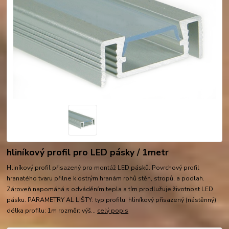
hliníkový profil pro LED pásky / 1metr
Hliníkový profil přisazený pro montáž LED pásků. Povrchový profil
hranatého tvaru přilne k ostrým hranám rohů stěn, stropů, a podlah.
Zároveň napomáhá s odváděním tepla a tím prodlužuje životnost LED
pásku. PARAMETRY AL LIŠTY: typ profilu: hliníkový přisazený (nástěnný)
délka profilu: 1m rozměr: výš...
celý popis