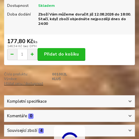
Dostupnost
Skladem
Doba dodání
Zboží Vám můžeme doručit již 12.08.2026 do 18:00.
Stačí, když zboží objednáte nejpozději dnes do
24:00
177,80 Kč
/
ks
146,94 Kč
bez DPH
Přidat do košíku
Číslo produktu:
001002L
Výrobce:
KLUŚ
Hlídat cenu / dostupnost
Kompletní specifikace
Komentáře
0
Související zboží
4