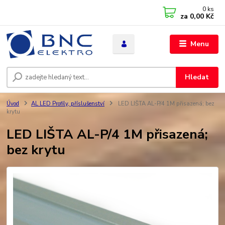
0
ks
za
0,00 Kč
Menu
Hledat
Úvod
AL LED Profily, příslušenství
LED LIŠTA AL-P/4 1M přisazená; bez
krytu
LED LIŠTA AL-P/4 1M přisazená;
bez krytu