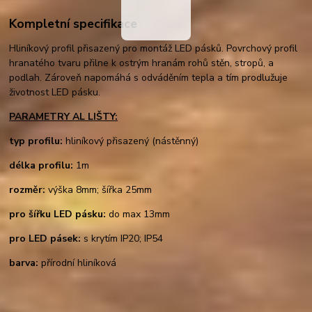
Kompletní specifikace
Hliníkový profil přisazený pro montáž LED pásků. Povrchový profil
hranatého tvaru přilne k ostrým hranám rohů stěn, stropů, a
podlah. Zároveň napomáhá s odváděním tepla a tím prodlužuje
životnost LED pásku.
PARAMETRY AL LIŠTY:
typ profilu:
hliníkový přisazený (nástěnný)
délka profilu:
1m
rozměr:
výška 8mm; šířka 25mm
pro šířku LED pásku:
do max 13mm
pro LED pásek:
s krytím IP20; IP54
barva:
přírodní hliníková