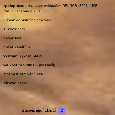
spolupráce:
s dálkovým ovládačem RF4 RGB (8721); USB
WiFi ovládačem (8738)
určení:
do vnitřního prostředí
el.kryti:
IP20
barva:
bílá
počet kanálů:
4
výstupní výkon:
144W
velikost proudu:
6A (na kanál)
možnost stmívání:
ANO
záruka:
2 roky
Související zboží
2