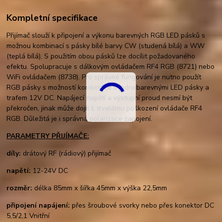
Kompletní specifikace
Přijímač slouží k připojení a výkonu barevných RGB LED pásků s
možnou kombinací s pásky bílé barvy CW (studená bílá) a WW
(teplá bílá), S použitím obou pásků lze docílit požadovaného
efektu. Spolupracuje s dálkovým ovládačem RF4 RGB (8721) nebo
WiFi ovládačem (8738). Pro správné fungování je nutno použít
RGB pásky s možností kombinace s jednobarevnými LED pásky a
trafem 12V DC. Napájecí napětí a výstupní proud nesmí být
překročen, jinak může dojít k trvalému poškození ovládače RF4
RGB. Důležitá je i správná polarizace zapojení.
PARAMETRY PŘIJÍMAČE:
díly:
drátový RF (rádiový) přijímač
napětí:
12-24V DC
rozměr:
délka 85mm x šířka 45mm x výška 22,5mm
připojení napájení:
přes šroubové svorky nebo přes konektor DC
5,5/2,1 Vnitřní