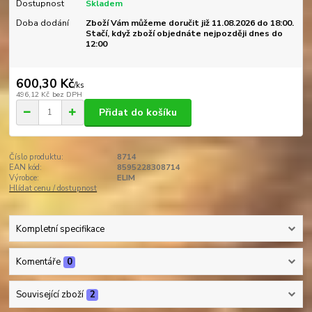
Dostupnost
Skladem
Doba dodání
Zboží Vám můžeme doručit již 11.08.2026 do 18:00.
Stačí, když zboží objednáte nejpozději dnes do
12:00
600,30 Kč
/
ks
496,12 Kč
bez DPH
Přidat do košíku
Číslo produktu:
8714
EAN kód:
8595228308714
Výrobce:
ELIM
Hlídat cenu / dostupnost
Kompletní specifikace
Komentáře
0
Související zboží
2