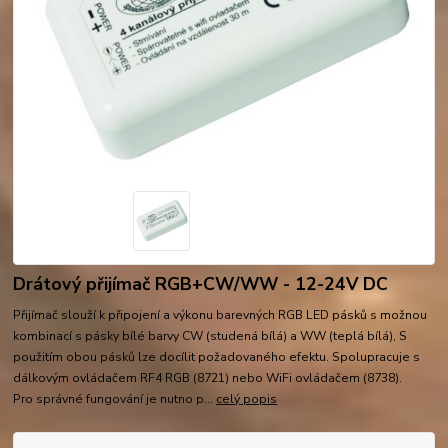
Drátový přijímač RGB+CW/WW - 12-24V DC
Přijímač slouží k připojení a výkonu barevných RGB LED pásků s možnou
kombinací s pásky bílé barvy CW (studená bílá) a WW (teplá bílá), S
použitím obou pásků lze docílit požadovaného efektu. Spolupracuje s
dálkovým ovládačem RF4 RGB (8721) nebo WiFi ovládačem (8738).
Pro správné fungování je nutno p...
celý popis