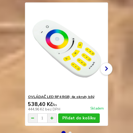
OVLÁDAČ LED RF4 RGB; 4x okruh; bílý
WiFi OVLÁD
538,40 Kč
1 337,70
/
ks
Skladem
444,96 Kč
bez DPH
1 105,54 Kč
Přidat do košíku